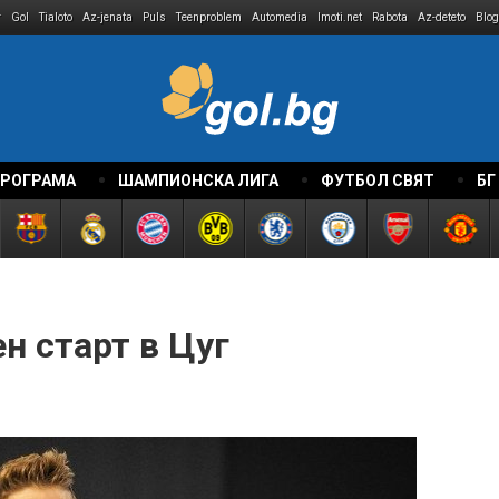
r
Gol
Tialoto
Az-jenata
Puls
Teenproblem
Automedia
Imoti.net
Rabota
Az-deteto
Blog
ПРОГРАМА
ШАМПИОНСКА ЛИГА
ФУТБОЛ СВЯТ
БГ
н старт в Цуг