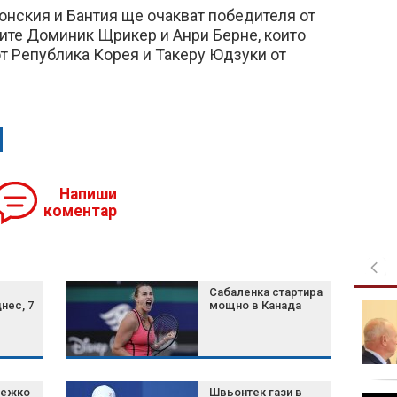
онския и Бантия ще очакват победителя от
те Доминик Щрикер и Анри Берне, които
т Република Корея и Такеру Юдзуки от
Напиши
коментар
Сабаленка стартира
нес, 7
мощно в Канада
Зеленски:
Споразумяхме се със
САЩ за ежемесечни
доставки на ракети
Patriot
отгов
тежко
Швьонтек гази в