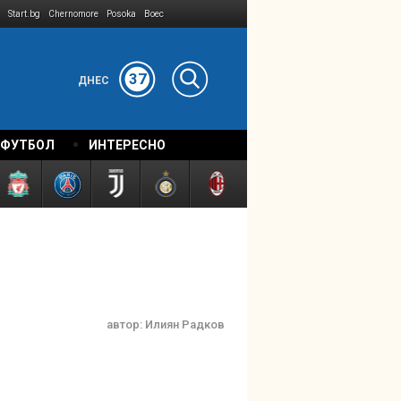
Start.bg
Chernomore
Posoka
Boec
37
ДНЕС
 ФУТБОЛ
ИНТЕРЕСНО
автор:
Илиян Радков