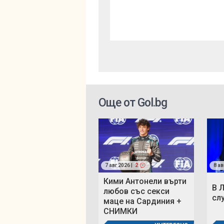
Още от Gol.bg
7 авг 2026 |
2
8 ав
Кими Антонели върти
В 
любов със секси
сл
маце на Сардиния +
СНИМКИ