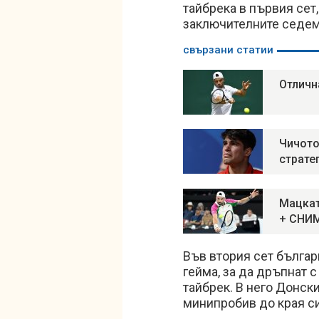
тайбрека в първия сет
заключителните седем
свързани статии
Отличн
Чичото
страте
Мацкат
+ СНИ
Във втория сет българ
гейма, за да дръпнат 
тайбрек. В него Донски
минипробив до края си