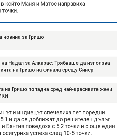
, в който Маня и Матос направиха
 точки.
а новина за Гришо
 на Надал за Алкарас: Трябваше да използва
гията на Гришо на финала срещу Синер
а на Гришо попадна сред най-красивите жени
МКИ
инът и индиецът спечелиха пет поредни
с 5:1 и да се доближат до решителен дълъг
 и Бантия поведоха с 5:2 точки и с още един
 осигуриха успеха след 10-5 точки.