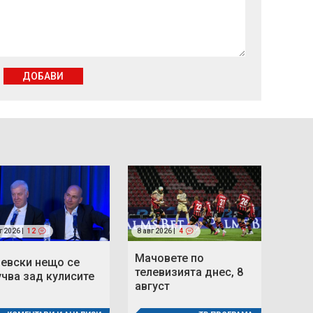
ДОБАВИ
г 2026 |
12
8 авг 2026 |
4
Мачовете по
Левски нещо се
телевизията днес, 8
учва зад кулисите
август