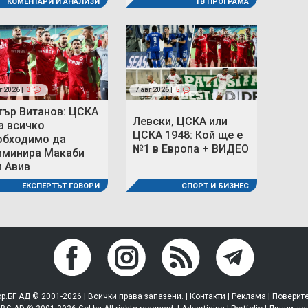
ТВ ПРОГРАМА
КОМЕНТАРИ И АНАЛИЗИ
г 2026 |
3
7 авг 2026 |
5
тър Витанов: ЦСКА
Левски, ЦСКА или
а всичко
ЦСКА 1948: Кой ще е
обходимо да
№1 в Европа + ВИДЕО
иминира Макаби
л Авив
СПОРТ И БИЗНЕС
ЕКСПЕРТЪТ ГОВОРИ
р.БГ АД © 2001-2026 | Всички права запазени. |
Контакти
|
Реклама
|
Поверит