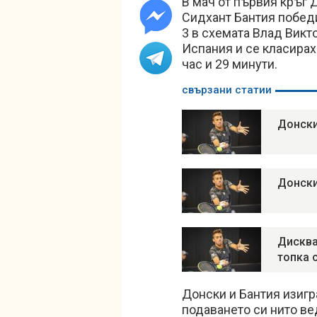
В мач от първия кръг 
Сидхант Бантия победих
3 в схемата Влад Викт
Испания и се класира
час и 29 минути.
свързани статии
Донски
Донски
Дисква
топка 
Донски и Бантия изигр
подаването си нито ве