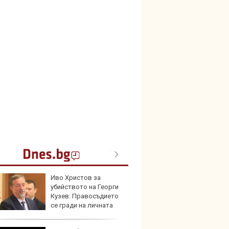
Иво Христов за
Домаш
убийството на Георги
губи о
Кузев: Правосъдието
стена
се гради на личната
зареж
орност