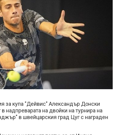
ия за купа "Дейвис" Александър Донски
 в надпреварата на двойки на турнира на
нджър" в швейцарския град Цуг с награден