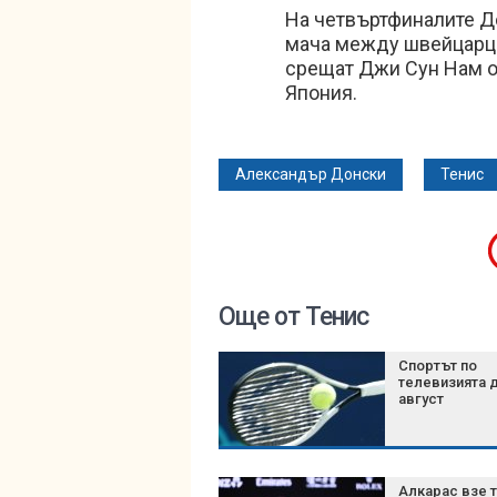
На четвъртфиналите Д
мача между швейцарци
срещат Джи Сун Нам о
Япония.
Александър Донски
Тенис
Още от Тенис
Спортът по
телевизията д
август
Алкарас взе 