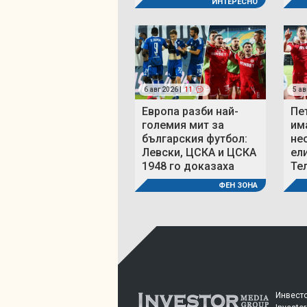
ИНТЕРЕСНО
6 авг 2026 |
11
5 ав
Европа разби най-
Пе
големия мит за
им
българския футбол:
не
Левски, ЦСКА и ЦСКА
ел
1948 го доказаха
Те
ФЕН ЗОНА
Инвесто