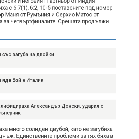
Донски и неговият партньор от Индия
а с 6:7(1), 6:2, 10-5 поставените под номер
ор Маня от Румъния и Серхио Матос от
ха за четвъртфиналите. Срещата продължи
 със загуба на двойки
 яде бой в Италия
лифицираха Александър Донски, ударил с
съперник
аха много солиден двубой, като не загубиха
днъж. Единствените проблеми за тях бяха в