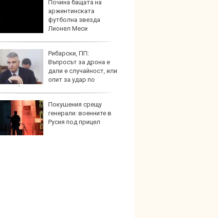
Почина бащата на
Кой гу
аржентинската
нашес
футболна звезда
китай
Лионел Меси
Рибарски, ПП:
Новат
Въпросът за дрона е
Honda
дали е случайност, или
индий
опит за удар по
чна инфраструктура
Покушения срещу
Опасно
генерали: военните в
остав
Русия под прицел
работ