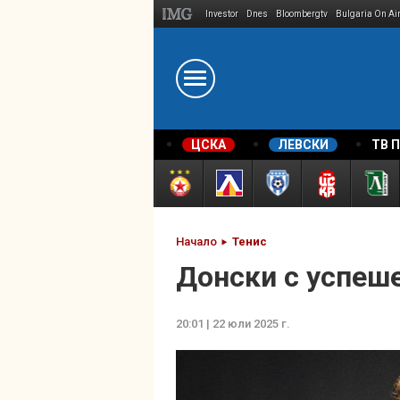
Investor
Dnes
Bloombergtv
Bulgaria On Ai
Megavselena.bg
ЦСКА
ЛЕВСКИ
ТВ 
Начало
Тенис
Донски с успеше
20:01 | 22 юли 2025 г.