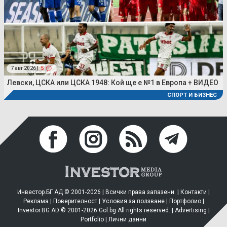
7 авг 2026 |
5
Левски, ЦСКА или ЦСКА 1948: Кой ще е №1 в Европа + ВИДЕО
СПОРТ И БИЗНЕС
Инвестор.БГ АД © 2001-2026 | Всички права запазени. |
Контакти
|
Реклама
|
Поверителност
|
Условия за ползване
|
Портфолио
|
Investor.BG AD © 2001-2026 Gol.bg All rights reserved. |
Advertising
|
Portfolio
|
Лични данни