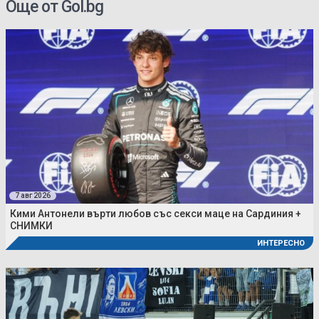
Още от Gol.bg
7 авг 2026
Кими Антонели върти любов със секси маце на Сардиния +
СНИМКИ
ИНТЕРЕСНО