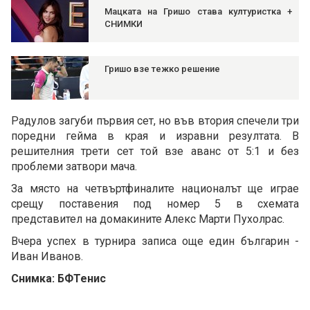
Мацката на Гришо става културистка +
СНИМКИ
Гришо взе тежко решение
Радулов загуби първия сет, но във втория спечели три
поредни гейма в края и изравни резултата. В
решителния трети сет той взе аванс от 5:1 и без
проблеми затвори мача.
За място на четвъртфиналите националът ще играе
срещу поставения под номер 5 в схемата
представител на домакините Алекс Марти Пухолрас.
Вчера успех в турнира записа още един българин -
Иван Иванов.
Снимка: БФТенис