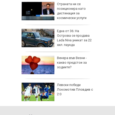
а най-
Страната ни се
ник на
позиционира като
дестинация за
космически услуги
на
Една от 36: На
нал в
Острова се продава
Lada Niva уникат за 22
хил. паунда
рола по
Венера във Везни -
какво предстои за
а арести
зодиите?
Левски победи
Локомотив Пловдив с
2:0