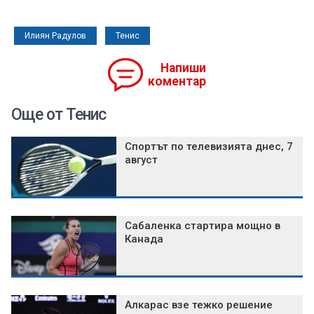
Илиян Радулов
Тенис
Напиши
коментар
Още от Тенис
Спортът по телевизията днес, 7
август
Сабаленка стартира мощно в
Канада
Алкарас взе тежко решение