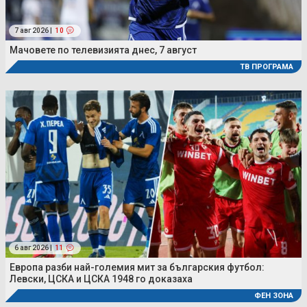
7 авг 2026 |
10
Мачовете по телевизията днес, 7 август
ТВ ПРОГРАМА
6 авг 2026 |
11
Европа разби най-големия мит за българския футбол:
Левски, ЦСКА и ЦСКА 1948 го доказаха
ФЕН ЗОНА