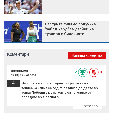
Сестрите Уилямс получиха
"уайлд кард" за двойки на
турнира в Синсинати
Коментари
Напиши коментар
анонимен
2
0
23:15 | 13 май 2026 г.
4
На хората мислите,сърцето и душата са в
тениса,на нашия са под пъпа близо до двете му
топки!Победите му на корта са по-малко от
победите му в леглото!
!
отговор