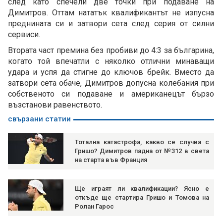
след като спечели две точки при подаване на
Димитров. Оттам нататък квалификантът не изпусна
преднината си и затвори сета след серия от силни
сервиси.
Втората част премина без пробиви до 4:3 за българина,
когато той впечатли с няколко отлични минаващи
удара и успя да стигне до ключов брейк. Вместо да
затвори сета обаче, Димитров допусна колебания при
собственото си подаване и американецът бързо
възстанови равенството.
свързани статии
Тотална катастрофа, какво се случва с
Гришо? Димитров падна от №312 в света
на старта във Франция
Ще играят ли квалификации? Ясно е
откъде ще стартира Гришо и Томова на
Ролан Гарос