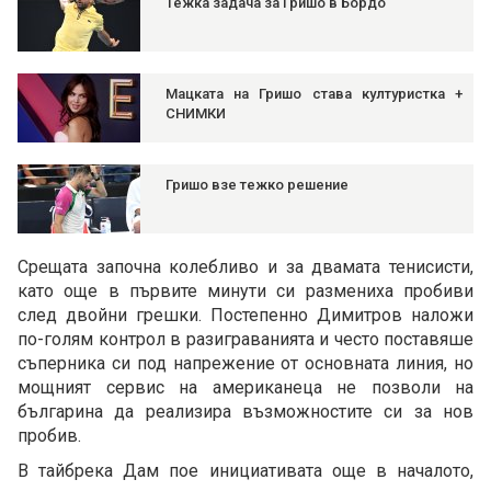
Тежка задача за Гришо в Бордо
Мацката на Гришо става културистка +
СНИМКИ
Гришо взе тежко решение
Срещата започна колебливо и за двамата тенисисти,
като още в първите минути си размениха пробиви
след двойни грешки. Постепенно Димитров наложи
по-голям контрол в разиграванията и често поставяше
съперника си под напрежение от основната линия, но
мощният сервис на американеца не позволи на
българина да реализира възможностите си за нов
пробив.
В тайбрека Дам пое инициативата още в началото,