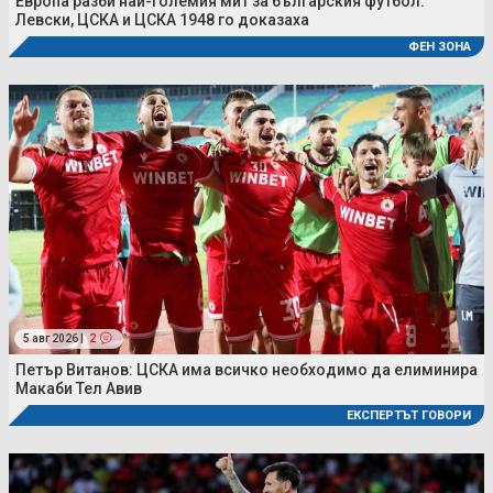
Европа разби най-големия мит за българския футбол:
Левски, ЦСКА и ЦСКА 1948 го доказаха
ФЕН ЗОНА
5 авг 2026 |
2
Петър Витанов: ЦСКА има всичко необходимо да елиминира
Макаби Тел Авив
ЕКСПЕРТЪТ ГОВОРИ