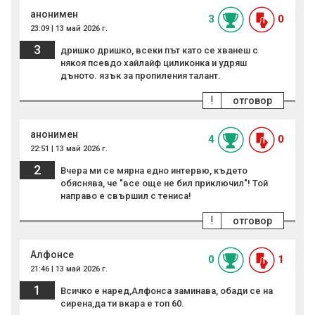
анонимен
3
0
23:09 | 13 май 2026 г.
3
дришко дришко, всеки път като се хванеш с
някоя псевдо хайлайф циликонка и удряш
дъното. язък за пропиления талант.
!
отговор
анонимен
4
0
22:51 | 13 май 2026 г.
2
Вчера ми се мярна едно интервю, където
обяснява, че "все още не бил приключил"! Той
направо е свършил с тениса!
!
отговор
Алфонсе
0
1
21:46 | 13 май 2026 г.
1
Всичко е наред,Алфонса заминава, обади се на
сирена,да ти вкара е топ 60.