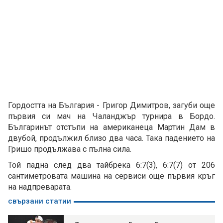
Гордостта на България - Григор Димитров, загуби още
първия си мач на Чаланджър турнира в Бордо.
Българинът отстъпи на американеца Мартин Дам в
двубой, продължил близо два часа. Така падението на
Гришо продължава с пълна сила.
Той падна след два тайбрека 6:7(3), 6:7(7) от 206
сантиметровата машина на сервиси още първия кръг
на надпреварата.
свързани статии