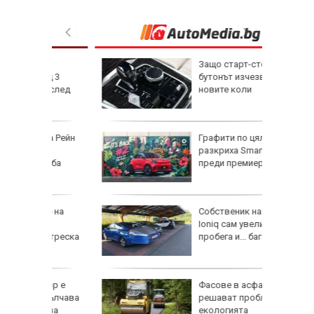
Защо старт-стоп
aд 3
бутонът изчезва от
a cлeд
новите коли
EC
на Рейн
Графити по цял свят
а
разкриха Smart #2
омба
преди премиерата му
те на
Собственик на Hyundai
Ioniq сам увеличи
а треска
пробега и... багажника
зор е
Фасове в асфалта
емълчава
решават проблема с
Щ за
екологията