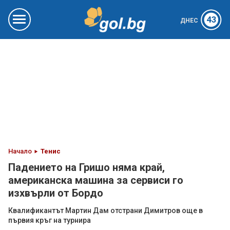
43
ДНЕС
Начало
Тенис
Падението на Гришо няма край,
американска машина за сервиси го
изхвърли от Бордо
Квалификантът Мартин Дам отстрани Димитров още в
първия кръг на турнира