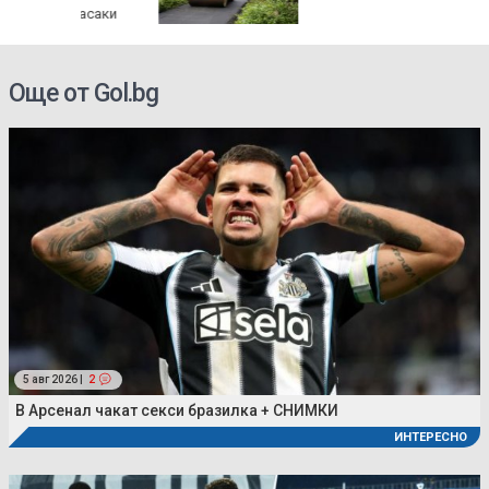
агасаки
просто 
Още от Gol.bg
5 авг 2026 |
2
В Арсенал чакат секси бразилка + СНИМКИ
ИНТЕРЕСНО