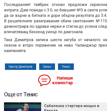
Последвалият тайбрек отново предложи сериозна
интрига. Дам поведе с 3:0, но бившият №3 в света успя
да се върне в битката и дори обърна резултата до 5:4.
В решителните разигравания обаче световният №115
демонстрира по-здрави нерви и стигна до успеха след
впечатляващ бекхенд уинър по диагонала.
Така Димитров записа шеста загуба от началото на
сезона и второ поражение на ниво Чаланджър през
кампанията.
Григор Димитров
Гришо
Тенис
Напиши
коментар
Още от Тенис
Сабаленка стартира мощно в
Канада