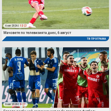
6 авг 2026 |
12
Мачовете по телевизията днес, 6 август
ТВ ПРОГРАМА
6 авг 2026 |
5