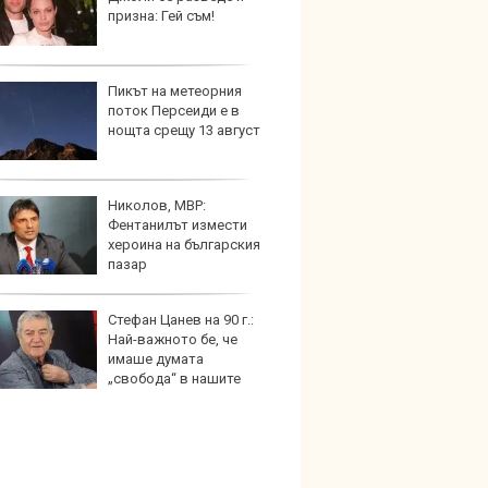
призна: Гей съм!
хибри
Пикът на метеорния
Пет с
поток Персеиди е в
Mazda
нощта срещу 13 август
Николов, МВР:
Защо 
Фентанилът измести
замес
хероина на българския
спира
пазар
Стефан Цанев на 90 г.:
Над м
Най-важното бе, че
Tesla 
имаше думата
разпа
„свобода“ в нашите
окачв
ве