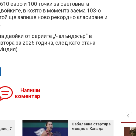
610 евро и 100 точки за световната
двойките, в която в момента заема 103-о
той ще запише ново рекордно класиране и
.
 на двойки от сериите „Чалънджър“ в
втора за 2026 година, след като стана
Индия).
Напиши
коментар
Сабаленка стартира
нес, 7
мощно в Канада
В "България сутрин" на
8 август от 9:30 часа: