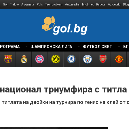
r
Gol
Tialoto
Az-jenata
Puls
Teenproblem
Automedia
Imoti.net
Rabota
Az-deteto
Blog
ПРОГРАМА
ШАМПИОНСКА ЛИГА
ФУТБОЛ СВЯТ
БГ
 национал триумфира с титла
титлата на двойки на турнира по тенис на клей от 