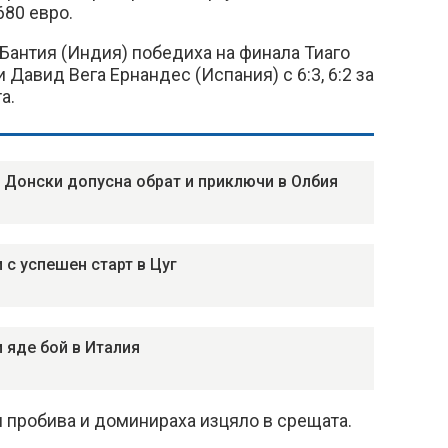
680 евро.
Бантия (Индия) победиха на финала Тиаго
 Давид Вега Ернандес (Испания) с 6:3, 6:2 за
а.
 Донски допусна обрат и приключи в Олбия
 с успешен старт в Цуг
 яде бой в Италия
 пробива и доминираха изцяло в срещата.