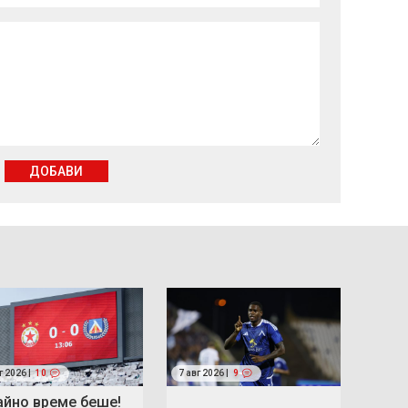
ДОБАВИ
г 2026 |
10
7 авг 2026 |
9
айно време беше!