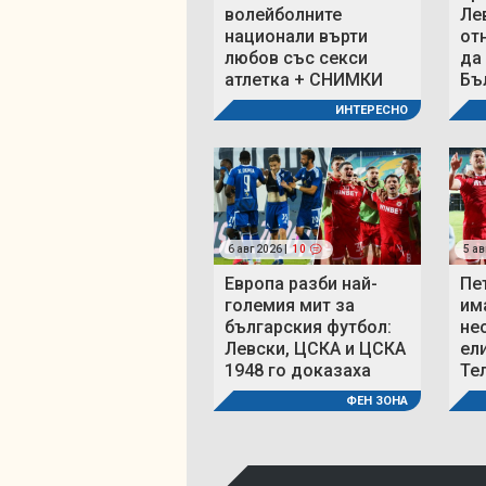
волейболните
Ле
национали върти
от
любов със секси
да
атлетка + СНИМКИ
Бъ
ИНТЕРЕСНО
6 авг 2026 |
10
5 ав
Европа разби най-
Пе
големия мит за
им
българския футбол:
не
Левски, ЦСКА и ЦСКА
ел
1948 го доказаха
Те
ФЕН ЗОНА