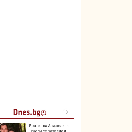
Братът на Анджелина
Toyot
Джоли се разведе и
инвес