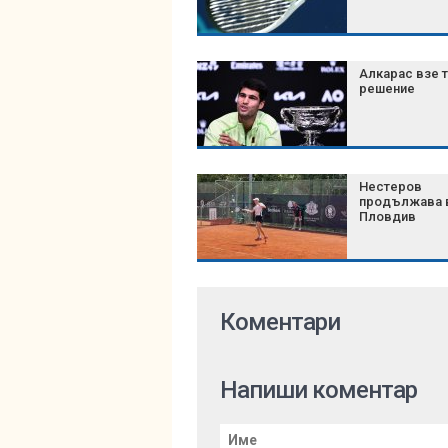
Алкарас взе 
решение
Нестеров
продължава 
Пловдив
Коментари
Напиши коментар