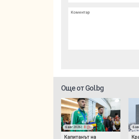
Още от Gol.bg
6 авг 2026 |
3
6 ав
Капитанът на
Кр