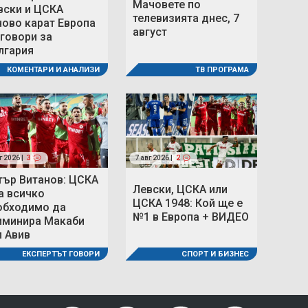
Мачовете по
вски и ЦСКА
телевизията днес, 7
ново карат Европа
август
 говори за
лгария
ТВ ПРОГРАМА
КОМЕНТАРИ И АНАЛИЗИ
г 2026 |
3
7 авг 2026 |
2
тър Витанов: ЦСКА
Левски, ЦСКА или
а всичко
ЦСКА 1948: Кой ще е
обходимо да
№1 в Европа + ВИДЕО
иминира Макаби
л Авив
СПОРТ И БИЗНЕС
ЕКСПЕРТЪТ ГОВОРИ