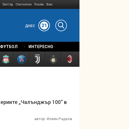
Start.bg
Chernomore
Posoka
Boec
21
ДНЕС
 ФУТБОЛ
ИНТЕРЕСНО
сериите „Чалънджър 100“ в
автор:
Илиян Радков