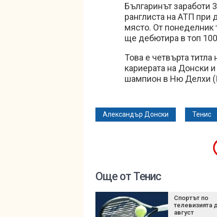
Българинът заработи 3
ранглиста на АТП при 
място. От понеделник 
ще дебютира в топ 100
Това е четвърта титла
кариерата на Донски и 
шампион в Ню Делхи (
Александър Донски
Тенис
Още от Тенис
Спортът по
телевизията д
август