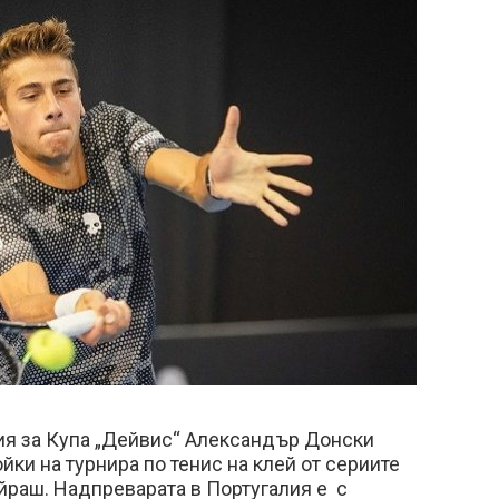
ия за Купа „Дейвис“ Александър Донски
йки на турнира по тенис на клей от сериите
йраш. Надпреварата в Португалия е с