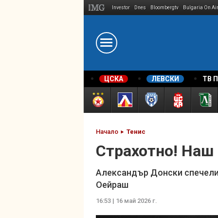
Investor
Dnes
Bloombergtv
Bulgaria On Ai
Megavselena.bg
ЦСКА
ЛЕВСКИ
ТВ 
Начало
Тенис
Страхотно! Наш
Александър Донски спечели 
Оейраш
16:53 | 16 май 2026 г.