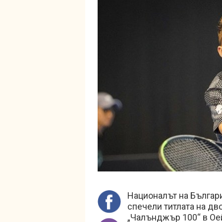
Националът на Българ
спечели титлата на дво
„Чалънджър 100“ в Ое