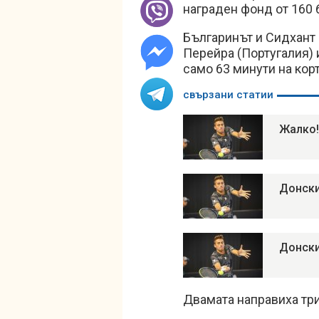
награден фонд от 160 
Българинът и Сидхант 
Перейра (Португалия) и
само 63 минути на корт
свързани статии
Жалко!
Донски
Донски
Двамата направиха три