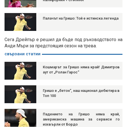
Палачът на Гришо: Той е истинска легенда
Сега Дрейпър е решил да бъде под ръководството на
Анди Мъри за предстоящия сезон на трева.
свързани статии
Кошмарът за Гришо няма край! Димитров
аут от „Ролан Гарос“
Гришо е „бетон“, наш национал дебютира в
Топ 100
Падението на Гришо няма край,
американска машина за сервиси го
изхвърли от Бордо