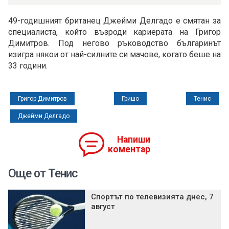
49-годишният британец Джейми Делгадо е смятан за
специалиста, който възроди кариерата на Григор
Димитров. Под негово ръководство българинът
изигра някои от най-силните си мачове, когато беше на
33 години.
Григор Димитров
Гришо
Тенис
Джейми Делгадо
Напиши
коментар
Още от Тенис
Спортът по телевизията днес, 7
август