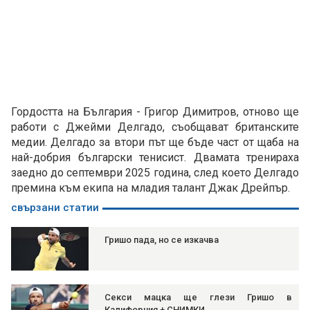
Гордостта на България - Григор Димитров, отново ще
работи с Джейми Делгадо, съобщават британските
медии. Делгадо за втори път ще бъде част от щаба на
най-добрия български тенисист. Двамата тренираха
заедно до септември 2025 година, след което Делгадо
премина към екипа на младия талант Джак Дрейпър.
свързани статии
Гришо пада, но се изкачва
Секси мацка ще глези Гришо в
Калифорния + СНИМКИ