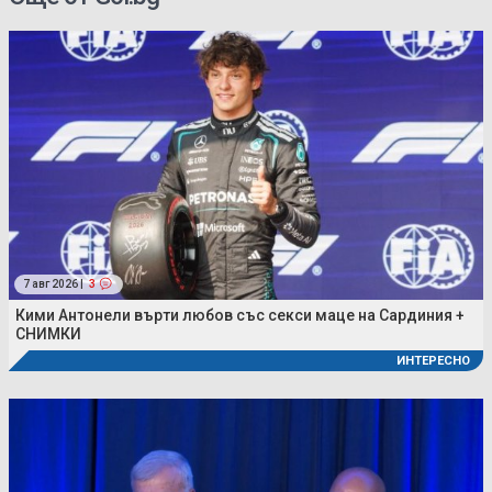
7 авг 2026 |
3
Кими Антонели върти любов със секси маце на Сардиния +
СНИМКИ
ИНТЕРЕСНО