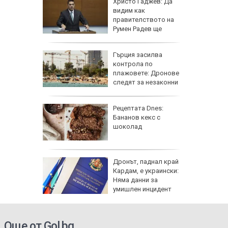
и
Христо Гаджев: Да
зрелищно
видим как
правителството на
Румен Радев ще
защити националния ни интерес
се 23 000
Гърция засилва
т УЕФА
контрола по
плажовете: Дронове
следят за незаконни
чадъри и ограничен достъп
гра за
Рецептата Dnes:
ежка
Бананов кекс с
лси"
шоколад
рай
Дронът, паднал край
ински,
Кардам, е украински:
 е
Няма данни за
умишлен инцидент
Още от Gol.bg