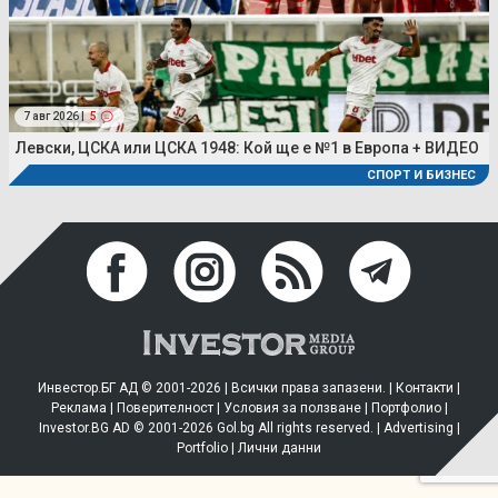
7 авг 2026 |
5
Левски, ЦСКА или ЦСКА 1948: Кой ще е №1 в Европа + ВИДЕО
СПОРТ И БИЗНЕС
Инвестор.БГ АД © 2001-2026 | Всички права запазени. |
Контакти
|
Реклама
|
Поверителност
|
Условия за ползване
|
Портфолио
|
Investor.BG AD © 2001-2026 Gol.bg All rights reserved. |
Advertising
|
Portfolio
|
Лични данни