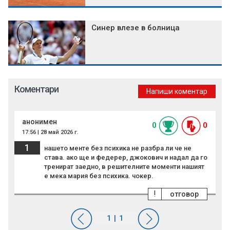
Синер влезе в болница
Коментари
Напиши коментар
анонимен
0
0
17:56 | 28 май 2026 г.
1
нашето менте без психика не разбра ли че не
става. ако ще и федерер, джокович и надал да го
тренират заедно, в решителните моменти нашият
е мека мария без психика. чокер.
!
отговор