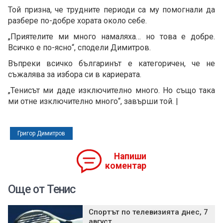
Той призна, че трудните периоди са му помогнали да
разбере по-добре хората около себе.
„Приятелите ми много намаляха… но това е добре.
Всичко е по-ясно“, сподели Димитров.
Въпреки всичко българинът е категоричен, че не
съжалява за избора си в кариерата.
„Тенисът ми даде изключително много. Но също така
ми отне изключително много“, завърши той. |
Григор Димитров
Напиши
коментар
Още от Тенис
Спортът по телевизията днес, 7
август