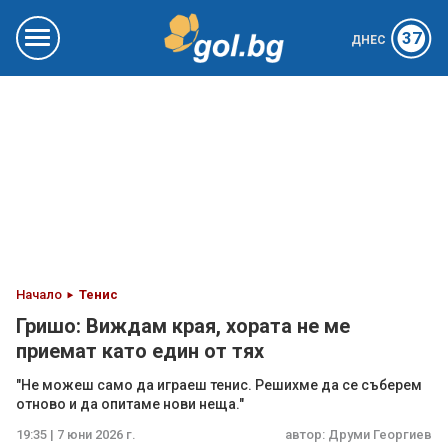
37
ДНЕС
Начало
Тенис
Гришо: Виждам края, хората не ме
приемат като един от тях
"Не можеш само да играеш тенис. Решихме да се съберем
отново и да опитаме нови неща."
19:35 | 7 юни 2026 г.
автор:
Друми Георгиев