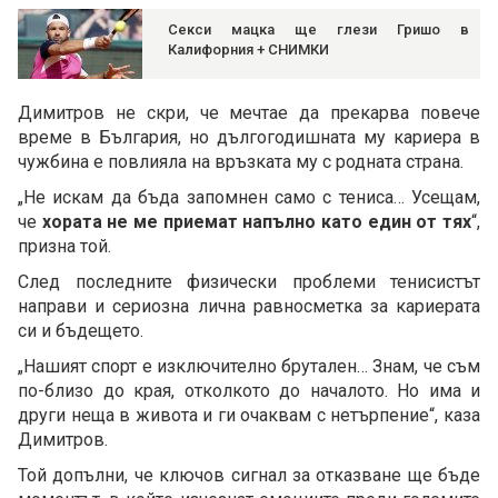
Секси мацка ще глези Гришо в
Калифорния + СНИМКИ
Димитров не скри, че мечтае да прекарва повече
време в България, но дългогодишната му кариера в
чужбина е повлияла на връзката му с родната страна.
„Не искам да бъда запомнен само с тениса… Усещам,
че
хората не ме приемат напълно като един от тях
“,
призна той.
След последните физически проблеми тенисистът
направи и сериозна лична равносметка за кариерата
си и бъдещето.
„Нашият спорт е изключително брутален… Знам, че съм
по-близо до края, отколкото до началото. Но има и
други неща в живота и ги очаквам с нетърпение“, каза
Димитров.
Той допълни, че ключов сигнал за отказване ще бъде