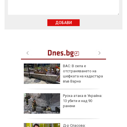
ДОБАВИ
фьор
ВАС: В сила е
 евро
отстраняването на
ицаи
шефката на кадастъра
във Варна
затвори
Руска атака в Украйна:
я път
13 убити и над 90
спират
ранени
 разби в
Д-р Спасова: