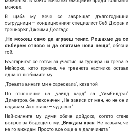
моментът, в който изчезнат емоциите преди големите
мачове.
В щаба му вече се завръщат дългогодишни
сътрудници – кондиционният специалист Себ Дюран и
треньорът Джейми Делгадо.
„
Не можеш само да играеш тенис. Решихме да се
съберем отново и да опитаме нови неща
“, обясни
той.
Българинът се готви за участие на турнира на трева в
Майорка, като призна, че тревната настилка остава
една от любимите му.
„Тревата винаги ми е харесвала“, каза той.
По отношение на „уайлд кард“ за „Уимбълдън“
Димитров бе лаконичен: „Не зависи от мен, но не се и
надявам. Ако стане – чудесно.“
Най-силните му думи обаче дойдоха, когато стана
въпрос за бъдещето му: „
Виждам края
. Не казвам, че
не го виждам. Просто все още е в далечината.“