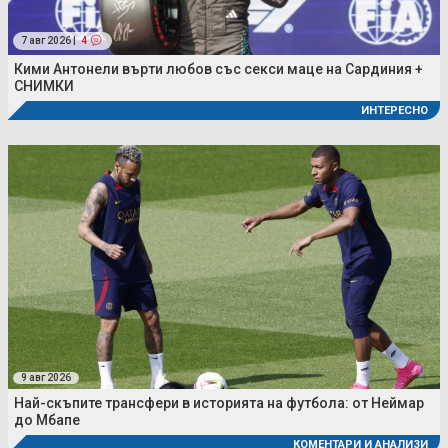
7 авг 2026 |
4
Кими Антонели върти любов със секси маце на Сардиния +
СНИМКИ
ИНТЕРЕСНО
9 авг 2026
Най-скъпите трансфери в историята на футбола: от Неймар
до Мбапе
КОМЕНТАРИ И АНАЛИЗИ