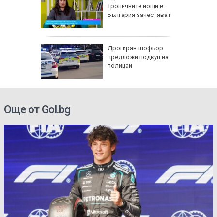
о, има
Тропичните нощи в
България зачестяват
азлични
Дрогиран шофьор
тува в
предложи подкуп на
полицаи
Още от Gol.bg