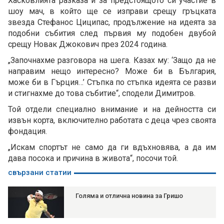
Хасковлията разказа и за предстоящото си участие в
шоу мач, в който ще се изправи срещу гръцката
звезда Стефанос Циципас, продължение на идеята за
подобни събития след първия му подобен двубой
срещу Новак Джокович през 2024 година.
„Започнахме разговора на шега. Казах му: ‘Защо да не
направим нещо интересно? Може би в България,
може би в Гърция…’ Стъпка по стъпка идеята се разви
и стигнахме до това събитие“, сподели Димитров.
Той отдели специално внимание и на дейността си
извън корта, включително работата с деца чрез своята
фондация.
„Искам спортът не само да ги вдъхновява, а да им
дава посока и причина в живота“, посочи той.
свързани статии
Голяма и отлична новина за Гришо