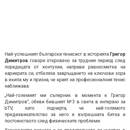
Най-успешният български тенисист в историята
Григор
Димитров
говори откровено за трудния период след
поредицата от контузии, направи равносметка на
кариерата си, отбеляза завръщането на ключови хора
в екипа му и призна, че краят на професионалния тенис
наближава.
„Най-големият ми съперник в момента е Григор
Димитров“, обяви бившият №3 в света в интервю за
bTV, като подчерта, че най-голямото
предизвикателство за него е вътрешната битка и
постоянството след физическите проблеми.