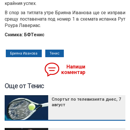
крайния успех.
В спор за титлата утре Брияна Иванова ще се изправи
срещу поставената под номер 1 в схемата испанка Рут
Роура Лавериас.
Снимка: БФТенис
Брияна Иванова
Тенис
Напиши
коментар
Още от Тенис
Спортът по телевизията днес, 7
август