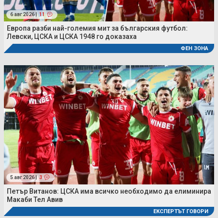
6 авг 2026 |
11
Европа разби най-големия мит за българския футбол:
Левски, ЦСКА и ЦСКА 1948 го доказаха
ФЕН ЗОНА
5 авг 2026 |
3
Петър Витанов: ЦСКА има всичко необходимо да елиминира
Макаби Тел Авив
ЕКСПЕРТЪТ ГОВОРИ