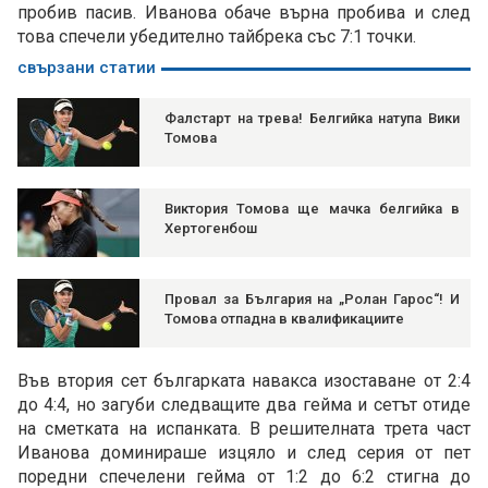
пробив пасив. Иванова обаче върна пробива и след
това спечели убедително тайбрека със 7:1 точки.
свързани статии
Фалстарт на трева! Белгийка натупа Вики
Томова
Виктория Томова ще мачка белгийка в
Хертогенбош
Провал за България на „Ролан Гарос“! И
Томова отпадна в квалификациите
Във втория сет българката навакса изоставане от 2:4
до 4:4, но загуби следващите два гейма и сетът отиде
на сметката на испанката. В решителната трета част
Иванова доминираше изцяло и след серия от пет
поредни спечелени гейма от 1:2 до 6:2 стигна до