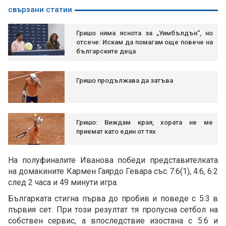
свързани статии
Гришо няма яснота за „Уимбълдън“, но
отсече: Искам да помагам още повече на
българските деца
Гришо продължава да затъва
Гришо: Виждам края, хората не ме
приемат като един от тях
На полуфиналите Иванова победи представителката
на домакините Кармен Гаярдо Гевара със 7:6(1), 4:6, 6:2
след 2 часа и 49 минути игра.
Българката стигна първа до пробив и поведе с 5:3 в
първия сет. При този резултат тя пропусна сетбол на
собствен сервис, а впоследствие изостана с 5:6 и