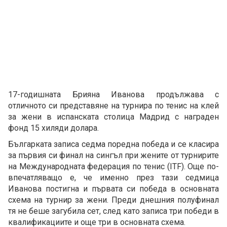
17-годишната Брияна Иванова продължава с
отличното си представяне на турнира по тенис на клей
за жени в испанската столица Мадрид с награден
фонд 15 хиляди долара.
Българката записа седма поредна победа и се класира
за първия си финал на сингъл при жените от турнирите
на Международната федерация по тенис (ITF). Още по-
впечатляващо е, че именно през тази седмица
Иванова постигна и първата си победа в основната
схема на турнир за жени. Преди днешния полуфинал
тя не беше загубила сет, след като записа три победи в
квалификациите и още три в основната схема.