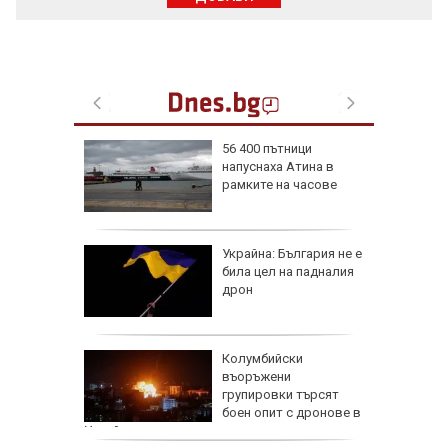
56 400 пътници
напуснаха Атина в
иалните
рамките на часове
ират
че
Украйна: България не е
е
била цел на падналия
он към
дрон
и чичо
Колумбийски
ол в
въоръжени
дско
групировки търсят
боен опит с дронове в
Украйна