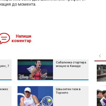
иация до момента.
Напиши
коментар
Сабаленка стартира
нес, 7
мощно в Канада
Рецепта за хрупкави
кошнички с шунка и
яйце
тежко
Швьонтек гази в
Хотелиер: Слънчев
Торонто
бряг е пълен на 100%,
пръска се по
шевовете от туристи