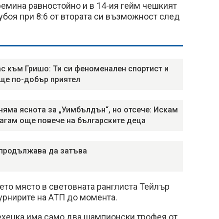
ремина равностойно и в 14-ия гейм чешкият
боя при 8:6 от втората си възможност след
с към Гришо: Ти си феноменален спортист и
ще по-добър приятел
няма яснота за „Уимбълдън“, но отсече: Искам
агам още повече на българските деца
продължава да затъва
ето място в световната ранглиста Тейлър
турнирите на АТП до момента.
хецка има само два шампионски трофея от