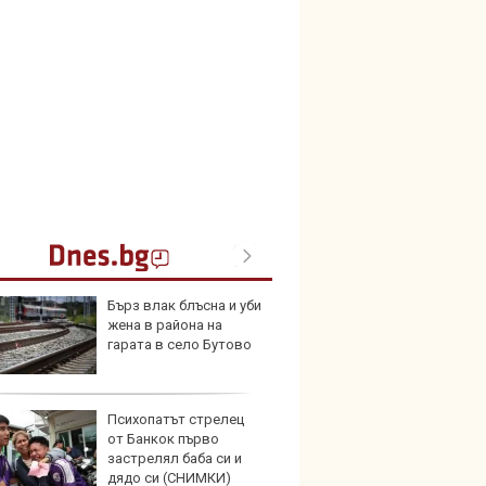
Бърз влак блъсна и уби
Тръмп
жена в района на
елект
гарата в село Бутово
„болн
Психопатът стрелец
Франц
от Банкок първо
антир
застрелял баба си и
глоби
дядо си (СНИМКИ)