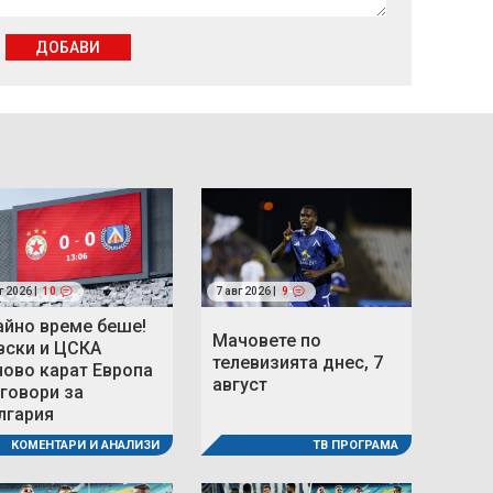
ДОБАВИ
г 2026 |
10
7 авг 2026 |
9
айно време беше!
Мачовете по
вски и ЦСКА
телевизията днес, 7
ново карат Европа
август
 говори за
лгария
ТВ ПРОГРАМА
КОМЕНТАРИ И АНАЛИЗИ