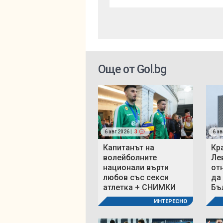
Още от Gol.bg
6 авг 2026 |
3
6 ав
Капитанът на
Кр
волейболните
Ле
национали върти
от
любов със секси
да
атлетка + СНИМКИ
Бъ
ИНТЕРЕСНО