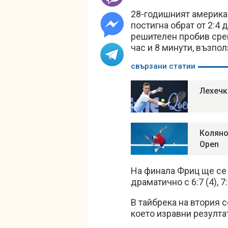
28-годишният американ
постигна обрат от 2:4 
решителен пробив сре
час и 8 минути, възпо
свързани статии
Лехечк
Коляно
Open
На финала Фриц ще се
драматично с 6:7 (4), 7
В тайбрека на втория 
което изравни резулта