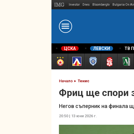
Investor
Dnes
Bloombergtv
Bulgaria On Ai
Megavselena.bg
ЦСКА
ЛЕВСКИ
ТВ 
Начало
Тенис
Фриц ще спори 
Негов съперник на финала щ
20:50 | 13 юни 2026 г.