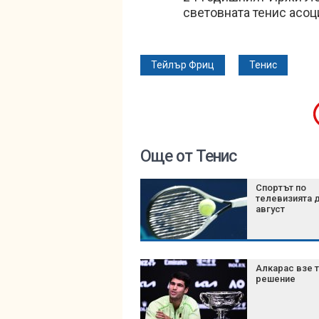
световната тенис асоц
Тейлър Фриц
Тенис
Още от Тенис
Спортът по
телевизията д
август
Алкарас взе 
решение