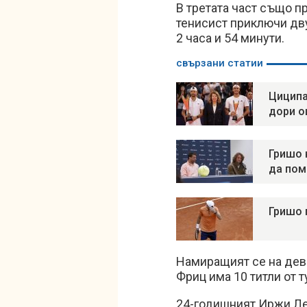
В третата част също п
тенисист приключи дву
2 часа и 54 минути.
свързани статии
Циципа
дори о
Гришо 
да пом
Гришо 
Намиращият се на дев
Фриц има 10 титли от 
24-годишният Иржи Ле