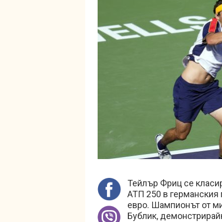
Тейлър Фриц се класир
АТП 250 в германския 
евро. Шампионът от ми
Бублик, демонстрирайк