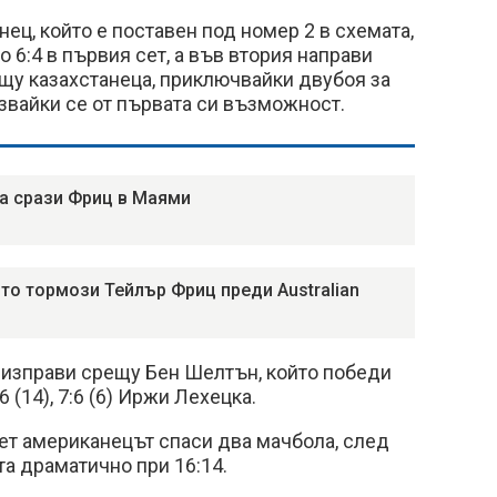
ец, който е поставен под номер 2 в схемата,
до 6:4 в първия сет, а във втория направи
щу казахстанеца, приключвайки двубоя за
лзвайки се от първата си възможност.
а срази Фриц в Маями
то тормози Тейлър Фриц преди Australian
 изправи срещу Бен Шелтън, който победи
:6 (14), 7:6 (6) Иржи Лехецка.
сет американецът спаси два мачбола, след
та драматично при 16:14.