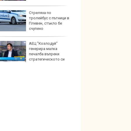
Стреляха по
Най-д
тролейбус с пътници в
света
Плевен, стъкло бе
новите
счупено
GranCa
АЕЦ "Козлодуй"
Toyot
генерира малка
инвес
печалба въпреки
хибри
стратегическото си
ние