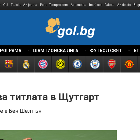
r
Gol
Tialoto
Az-jenata
Puls
Teenproblem
Automedia
Imoti.net
Rabota
Az-deteto
Blog
ПРОГРАМА
ШАМПИОНСКА ЛИГА
ФУТБОЛ СВЯТ
БГ
за титлата в Щутгарт
е е Бен Шелтън