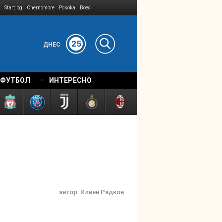
Start.bg
Chernomore
Posoka
Boec
25
ДНЕС
 ФУТБОЛ
ИНТЕРЕСНО
автор:
Илиян Радков