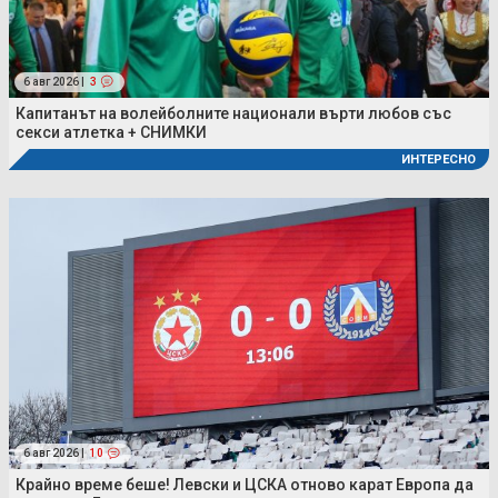
6 авг 2026 |
3
Капитанът на волейболните национали върти любов със
секси атлетка + СНИМКИ
ИНТЕРЕСНО
6 авг 2026 |
10
Крайно време беше! Левски и ЦСКА отново карат Европа да