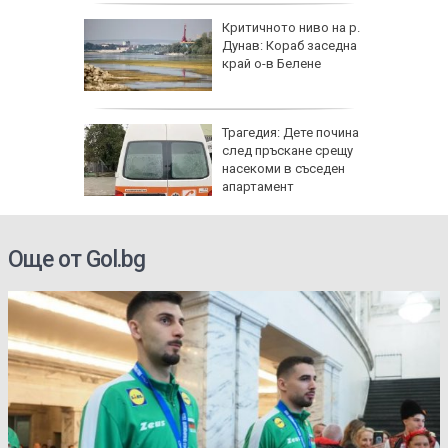
ъса
Критичното ниво на р.
жаха
Дунав: Кораб заседна
ай Видин
край о-в Белене
Трагедия: Дете почина
 8 август
след пръскане срещу
 Как
насекоми в съседен
те води
апартамент
ка на
Още от Gol.bg