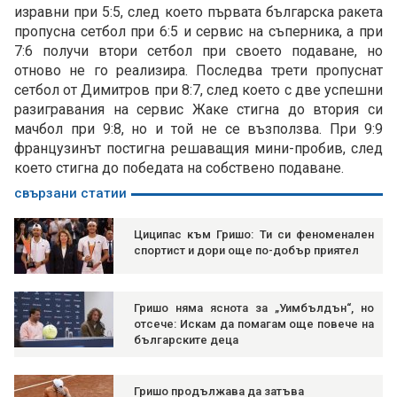
изравни при 5:5, след което първата българска ракета
пропусна сетбол при 6:5 и сервис на съперника, а при
7:6 получи втори сетбол при своето подаване, но
отново не го реализира. Последва трети пропуснат
сетбол от Димитров при 8:7, след което с две успешни
разигравания на сервис Жаке стигна до втория си
мачбол при 9:8, но и той не се възползва. При 9:9
французинът постигна решаващия мини-пробив, след
което стигна до победата на собствено подаване.
свързани статии
Циципас към Гришо: Ти си феноменален
спортист и дори още по-добър приятел
Гришо няма яснота за „Уимбълдън“, но
отсече: Искам да помагам още повече на
българските деца
Гришо продължава да затъва