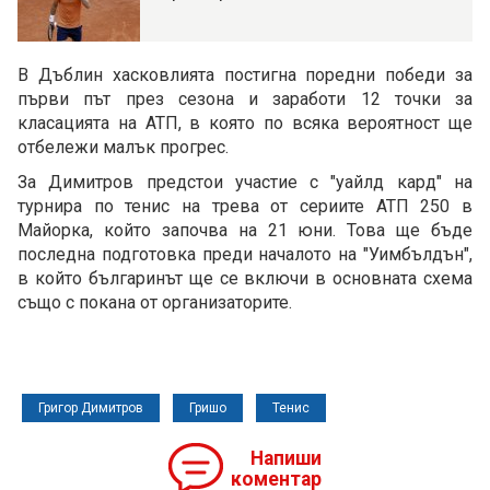
В Дъблин хасковлията постигна поредни победи за
първи път през сезона и заработи 12 точки за
класацията на АТП, в която по всяка вероятност ще
отбележи малък прогрес.
За Димитров предстои участие с "уайлд кард" на
турнира по тенис на трева от сериите АТП 250 в
Майорка, който започва на 21 юни. Това ще бъде
последна подготовка преди началото на "Уимбълдън",
в който българинът ще се включи в основната схема
също с покана от организаторите.
Григор Димитров
Гришо
Тенис
Напиши
коментар