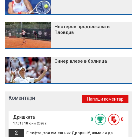
Нестеров продължава в
Пловдив
Синер влезе в болница
Коментари
Напиши коментар
Дришката
0
0
17:31 | 18 юни 2026 г.
2
Е сефте, тоя см.еш.ник ДррришУ, няма ли да