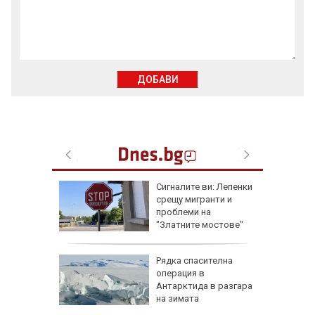
ДОБАВИ
еста
Сигналите ви: Лепенки
срещу мигранти и
проблеми на
"Златните мостове"
ова
Рядка спасителна
 млн.
операция в
а на
Антарктида в разгара
н
на зимата