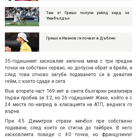
Там е! Гришо получи уайлд кард за
Уимбълдън
Гришо и Иванов ги почват в Дъблин
35-годишният хасковлия започна мача с три предни
точки на собствен сервис, но допусна обрат и брейк, а
след това отново загуби подаването си в деветия
гейм, с което сдаде и сета.
Във втората част 169-ият в света българин реализира
първи пробив за 3:2, но 26-годишният Жаке, който е с
24 места по-напред в класацията на АТП, веднага го
върна.
При 4:5 Димитров отрази мачбол при собствено
подаване, след което се стигна до тайбрек. В него
хасковлията поведе с 4:0 точки, но французинът