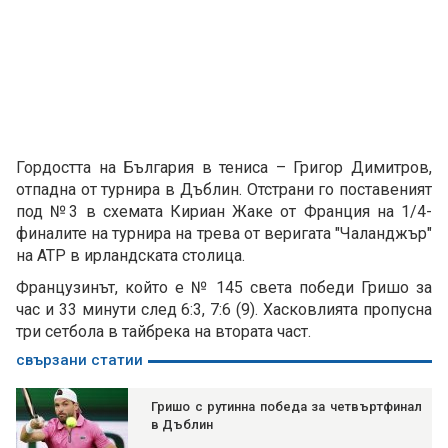
Гордостта на България в тениса – Григор Димитров,
отпадна от турнира в Дъблин. Отстрани го поставеният
под №3 в схемата Кириан Жаке от Франция на 1/4-
финалите на турнира на трева от веригата "Чаланджър"
на АТР в ирландската столица.
Французинът, който е № 145 света победи Гришо за
час и 33 минути след 6:3, 7:6 (9). Хасковлията пропусна
три сетбола в тайбрека на втората част.
свързани статии
Гришо с рутинна победа за четвъртфинал
в Дъблин