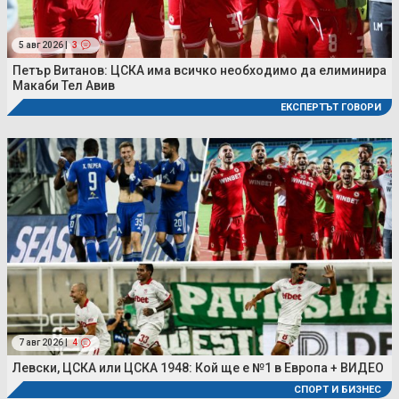
5 авг 2026 |
3
Петър Витанов: ЦСКА има всичко необходимо да елиминира
Макаби Тел Авив
ЕКСПЕРТЪТ ГОВОРИ
7 авг 2026 |
4
Левски, ЦСКА или ЦСКА 1948: Кой ще е №1 в Европа + ВИДЕО
СПОРТ И БИЗНЕС