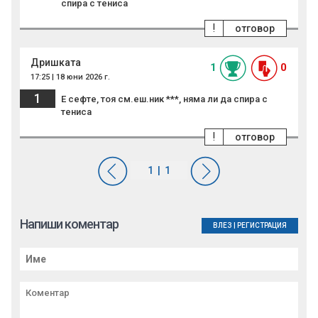
спира с тениса
!
отговор
Дришката
1
0
17:25 | 18 юни 2026 г.
1
Е сефте, тоя см.еш.ник ***, няма ли да спира с
тениса
!
отговор
Напиши коментар
ВЛЕЗ
|
РЕГИСТРАЦИЯ