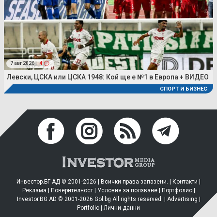
7 авг 2026 |
4
Левски, ЦСКА или ЦСКА 1948: Кой ще е №1 в Европа + ВИДЕО
СПОРТ И БИЗНЕС
Инвестор.БГ АД © 2001-2026 | Всички права запазени. |
Контакти
|
Реклама
|
Поверителност
|
Условия за ползване
|
Портфолио
|
Investor.BG AD © 2001-2026 Gol.bg All rights reserved. |
Advertising
|
Portfolio
|
Лични данни