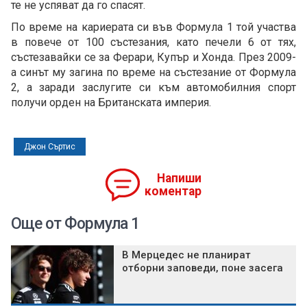
те не успяват да го спасят.
По време на кариерата си във Формула 1 той участва
в повече от 100 състезания, като печели 6 от тях,
състезавайки се за Ферари, Купър и Хонда. През 2009-
а синът му загина по време на състезание от Формула
2, а заради заслугите си към автомобилния спорт
получи орден на Британската империя.
Джон Съртис
Напиши
коментар
Още от Формула 1
В Мерцедес не планират
отборни заповеди, поне засега