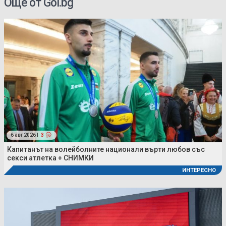
Още от Gol.bg
6 авг 2026 |
3
Капитанът на волейболните национали върти любов със
секси атлетка + СНИМКИ
ИНТЕРЕСНО