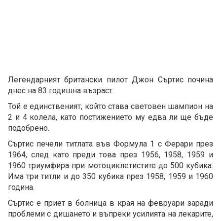
Легендарният британски пилот Джон Съртис почина
днес на 83 годишна възраст.
Той е единственият, който става световен шампион на
2 и 4 колела, като постижението му едва ли ще бъде
подобрено.
Съртис печели титлата във Формула 1 с Ферари през
1964, след като преди това през 1956, 1958, 1959 и
1960 триумфира при мотоциклетистите до 500 кубика.
Има три титли и до 350 кубика през 1958, 1959 и 1960
година.
Съртис е приет в болница в края на февруари заради
проблеми с дишането и въпреки усилията на лекарите,