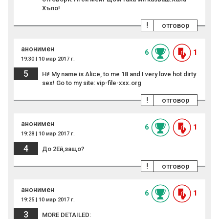
Хъпо!
!
отговор
анонимен
6
1
19:30 | 10 мар 2017 г.
5
Hi! My name is Alice, to me 18 and I very love hot dirty
sex! Go to my site: vip-file-xxx.org
!
отговор
анонимен
6
1
19:28 | 10 мар 2017 г.
4
До 2Ей,защо?
!
отговор
анонимен
6
1
19:25 | 10 мар 2017 г.
3
MORE DETAILED: