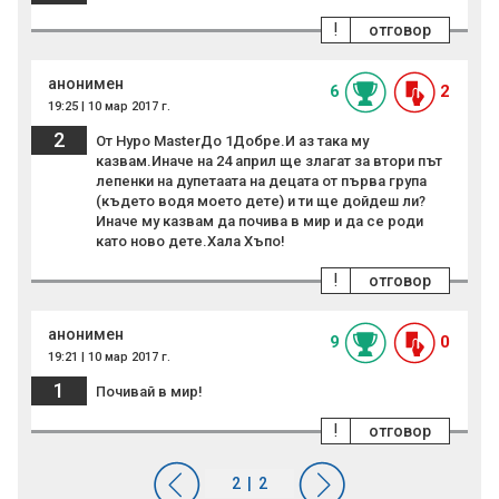
!
отговор
анонимен
6
2
19:25 | 10 мар 2017 г.
2
От Hypo MasterДо 1Добре.И аз така му
казвам.Иначе на 24 април ще злагат за втори път
лепенки на дупетаата на децата от първа група
(където водя моето дете) и ти ще дойдеш ли?
Иначе му казвам да почива в мир и да се роди
като ново дете.Хала Хъпо!
!
отговор
анонимен
9
0
19:21 | 10 мар 2017 г.
1
Почивай в мир!
!
отговор