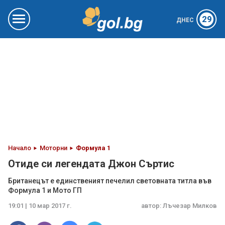
29
ДНЕС
Начало
Моторни
Формула 1
Отиде си легендата Джон Съртис
Британецът е единственият печелил световната титла във
Формула 1 и Мото ГП
19:01 | 10 мар 2017 г.
автор:
Лъчезар Милков