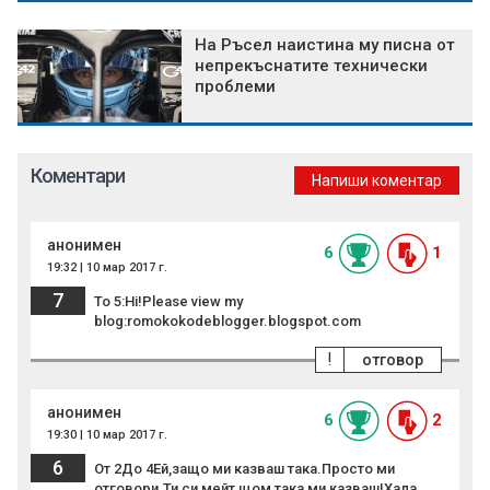
На Ръсел наистина му писна от
непрекъснатите технически
проблеми
Коментари
Напиши коментар
анонимен
6
1
19:32 | 10 мар 2017 г.
7
To 5:Hi!Please view my
blog:romokokodeblogger.blogspot.com
!
отговор
анонимен
6
2
19:30 | 10 мар 2017 г.
6
От 2До 4Ей,защо ми казваш така.Просто ми
отговори.Ти си мейт щом така ми казваш!Хала