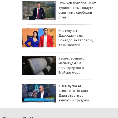
ви "Тебе
Слънчев бряг пращи от
туристи: Няма надути
ници в
цени, няма свободни
стаи
онкурс
Критикуват
 към
Джорджина на
Роналдо за тялото ѝ,
тя си харесва
извивките
а
Земетресение с
а
магнитуд 4,1 е
мче от
регистрирано в
сва
Егейско море
КНСБ пусна AI
 е
асистента Чавдар:
пустиня,
Дава съвети за
ще
заплати и трудови
права