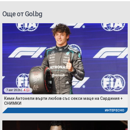
Още от Gol.bg
7 авг 2026 |
4
Кими Антонели върти любов със секси маце на Сардиния +
СНИМКИ
ИНТЕРЕСНО