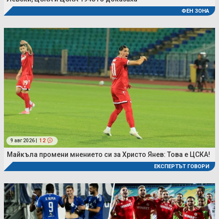
ФЕН ЗОНА
9 авг 2026 |
12
Майкъла промени мнението си за Христо Янев: Това е ЦСКА!
ЕКСПЕРТЪТ ГОВОРИ