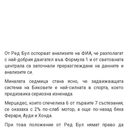
От Ред Бул оспорват анализите на ФИА, че разполагат
с най-добрия двигател във Формула 1 и от световната
централа са започнали преразглеждане на данните и
анализите си.
Миналата седмица стана ясно, че задвижващата
система на Биковете е най-силната в спорта, което
предизвика сериозна изненада.
Мерцедес, които спечелиха 6 от първите 7 състезания,
се оказаха с 2% по-слаб мотор, а още по-назад бяха
Ферари, Ауди и Хонда.
При това положение от Ред Бул нямат право да