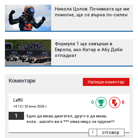
Никола Цолов: Почивката ще ми
помогне, ще се върна по-силен
Формула 1 ще завърши в
Европа, ако Катар и Абу Даби
отпаднат
Коментари
Напиши коментар
Laffil
0
0
14:12 | 20 юни 2026 г.
1
Едно да имаш двигател, друго е да имаш
кола...шасито ви е *** няма нищо за чудене!!!
!
отговор