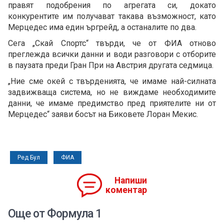
правят подобрения по агрегата си, докато
конкурентите им получават такава възможност, като
Мерцедес има един ъргрейд, а останалите по два.
Сега „Скай Спортс“ твърди, че от ФИА отново
преглежда всички данни и води разговори с отборите
в паузата преди Гран При на Австрия другата седмица.
„Ние сме окей с твърденията, че имаме най-силната
задвижваща система, но не виждаме необходимите
данни, че имаме предимство пред приятелите ни от
Мерцедес“ заяви босът на Биковете Лоран Мекис.
Ред Бул
ФИА
Напиши
коментар
Още от Формула 1