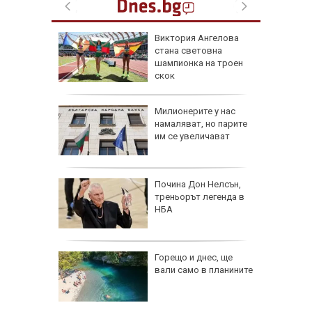
очти е
Виктория Ангелова
ето си
стана световна
шампионка на троен
скок
 Южна
Милионерите у нас
 нужда
намаляват, но парите
за ПВО
им се увеличават
класа и
Почина Дон Нелсън,
птември"
треньорът легенда в
НБА
зник на
Горещо и днес, ще
кво
вали само в планините
рябва да