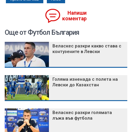
Напиши
коментар
Още от Футбол България
Веласкес разкри какво става с
контузените в Левски
Голяма изненада с полета на
Левски до Казахстан
Веласкес разкри голямата
лъжа във футбола