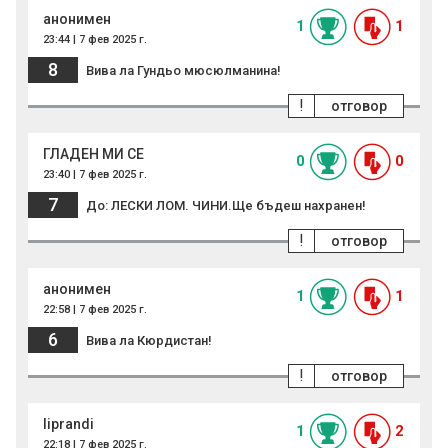
анонимен
1
1
23:44 | 7 фев 2025 г.
8
Вива ла Гундьо мюсюлманина!
!
отговор
ГЛАДЕН МИ СЕ
0
0
23:40 | 7 фев 2025 г.
7
До: ЛЕСКИ ЛОМ. ЧИНИ.Ще бъдеш нахранен!
!
отговор
анонимен
1
1
22:58 | 7 фев 2025 г.
6
Вива ла Кюрдистан!
!
отговор
liprandi
1
2
22:18 | 7 фев 2025 г.