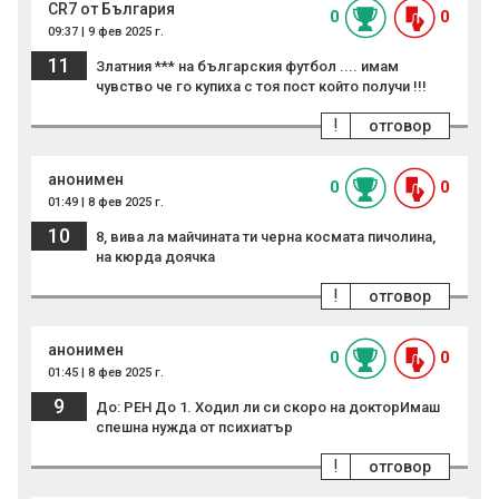
СR7 от България
0
0
09:37 | 9 фев 2025 г.
11
Златния *** на българския футбол .... имам
чувство че го купиха с тоя пост който получи !!!
!
отговор
анонимен
0
0
01:49 | 8 фев 2025 г.
10
8, вива ла майчината ти черна космата пичолина,
на кюрда доячка
!
отговор
анонимен
0
0
01:45 | 8 фев 2025 г.
9
До: РЕН До 1. Ходил ли си скоро на докторИмаш
спешна нужда от психиатър
!
отговор