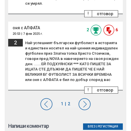
си умрял.
!
отговор
оня с АЛФАТА
2
6
20:53 | 7 фев 2025 г.
2
Най-успешният български футболист в историята
и единствен носител на най-ценния индивидуален
футболен приз Златна топка Христо Стоичков,
говори пред NOVA в навечерието на своя рожден
ден. ......ЕЙ ПОДХУЯНСКИ *** КАТО ПИШЕТЕ ЗА
ИЦАТА СТЕ ДЛЪЖНИ ДА ПИШЕТЕ ЧЕ Е НАЙ
ВЕЛИКИЯ БГ ФУТБОЛИСТ ЗА ВСИЧКИ ВРЕМЕНА
или оня с АЛФАТА е бил по добър според вас
!
отговор
Напиши коментар
ВЛЕЗ
|
РЕГИСТРАЦИЯ