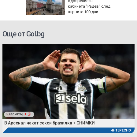
 сянка
одобрение за
те
кабинета "Радев" след
първите 100 дни
управление
Още от Gol.bg
5 авг 2026 |
1
В Арсенал чакат секси бразилка + СНИМКИ
ИНТЕРЕСНО