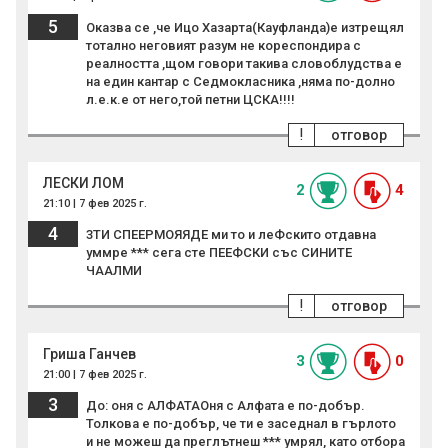
5
Оказва се ,че Ицо Хазарта(Кауфланда)е изтрещял
тотално неговият разум не кореспондира с
реалността ,щом говори такива словоблудства е
на един кантар с Седмокласника ,няма по-долно
л.е.к.е от него,той петни ЦСКА!!!!
!
отговор
ЛЕСКИ ЛОМ
2
4
21:10 | 7 фев 2025 г.
4
3ТИ СПЕЕРМОЯЯДЕ ми то и леФскито отдавна
уммре *** сега сте ПЕЕФСКИ със СИНИТЕ
ЧААЛМИ
!
отговор
Гриша Ганчев
3
0
21:00 | 7 фев 2025 г.
3
До: оня с АЛФАТАОня с Алфата е по-добър.
Толкова е по-добър, че ти е заседнал в гърлото
и не можеш да преглътнеш *** умрял, като отбора