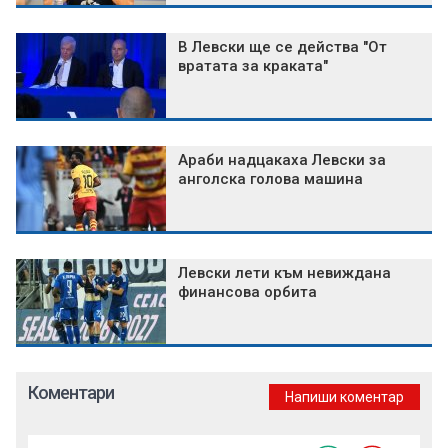
В Левски ще се действа "От
вратата за краката"
Араби надцакаха Левски за
анголска голова машина
Левски лети към невиждана
финансова орбита
Коментари
Напиши коментар