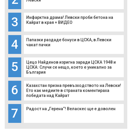
Левски
3
Инфарктна драма! Левски проби бетона на
Кайрат в края + ВИДЕО
4
Папазки раздаде бонуси в ЦСКА, в Левски
чакат пачки
5
Цецо Найденов изригна заради ЦСКА 1948 и
ЦСКА: Случи се нещо, което е уникално за
България
6
Казахстан призна превъзходството на Левски!
Ето как медиите в страната коментираха
победата над Кайрат
7
Радост на „Герена“! Веласкес ще е доволен