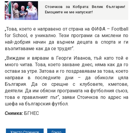
Стоичков за Кобрата: Велик българин!
Емоциите не ме напускат!
„Това, което е направено от страна на ФИФА – Football
for School, е уникално. Тези програми са мислени по
най-добрия начин да върнем децата в спорта и ги
възпитаваме как да се трудят“.
„Виждам и вярвам в Георги Иванов, тъй като той е
много читав. Това, което захване днес, няма как да го
остави за утре. Затова и го поздравявам за това, което
направи в последните дни – да обиколи цяла
България. Да се срещне с клубовете, кметове,
деятели. Да им обясни програмата на футболния съюз,
това е правилният път“, заяви Стоичков по адрес на
шефа на българския футбол.
Снимка:
БГНЕС
Христо Стоичков
Гонзо