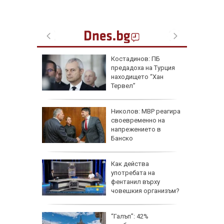
ична
Костадинов: ПБ
ърши с
предадоха на Турция
рофа
находището “Хан
потамо
Тервел”
е
Николов: МВР реагира
ра
своевременно на
ители на
напрежението в
Банско
Как действа
по
употребата на
ища
фентанил върху
ан
човешкия организъм?
щини:
“Галъп”: 42%