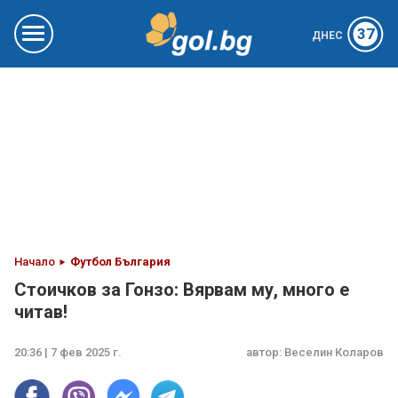
37
ДНЕС
Начало
Футбол България
Стоичков за Гонзо: Вярвам му, много е
читав!
20:36 | 7 фев 2025 г.
автор:
Веселин Коларов