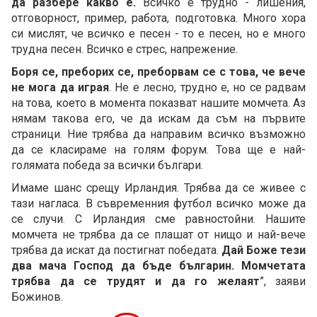
да разбере какво е.
Всичко е трудно - лишения,
отговорност, пример, работа, подготовка. Много хора
си мислят, че всичко е песен - то е песен, но е много
трудна песен. Всичко е стрес, напрежение.
Боря се, преборих се, преборвам се с това, че вече
не мога да играя
. Не е лесно, трудно е, но се радвам
на това, което в момента показват нашите момчета. Аз
нямам такова его, че да искам да съм на първите
страници. Ние трябва да направим всичко възможно
да се класираме на голям форум. Това ще е най-
голямата победа за всички българи.
Имаме шанс срещу Ирландия. Трябва да се живее с
тази нагласа. В съвременния футбол всичко може да
се случи. С Ирландия сме равностойни. Нашите
момчета не трябва да се плашат от нищо и най-вече
трябва да искат да постигнат победата.
Дай Боже тези
два мача Господ да бъде българин. Момчетата
трябва да се трудят и да го желаят
”, заяви
Божинов.