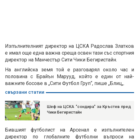
Изпълнителният директор на ЦСКА Радослав Златков
е имал още една важна среща освен тази със спортния
директор на Манчестър Сити Чики Бегиристайн.
На английска земя той е разговарял около час и
половина с Брайън Марууд, който е един от най-
важните босове в „Сити Футбол Груп“, пише „Блиц„.
свързани статии
Шеф на ЦСКА "сондира" за Кръстев пред
Чики Бегиристайн
Бившият футболист на Арсенал е изпълнителен
директор по глобалните футболни въпроси на