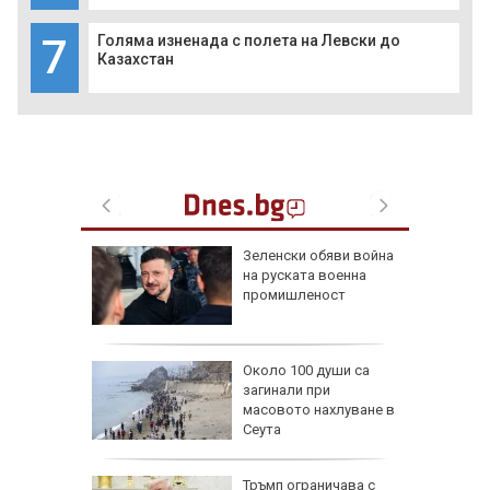
7
Голяма изненада с полета на Левски до
Казахстан
 радват
Зеленски обяви война
късмет
на руската военна
6 г.
промишленост
и най-
Около 100 души са
души в
загинали при
йланд
масовото нахлуване в
Сеута
пореди
Тръмп ограничава с