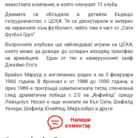
известната компания, в която членуват 13 клуба.
Двамата са обсъдили в детайли бъдещо
сътрудничество с ЦСКА. Те са дискутирали и интерес
на червените към футболист, чийто тим е част от „Сити
Футбол Груп“.
Въпросните клубове ще наблюдават играчи на ЦСКА,
което може да доведе до солиден изходящ трансфер
на армейците. Един от тях е камерунският халф
Джеймс Ето’o.
Брайън Марууд е англичанин, роден е на 5 февруари
1960 година. В Арсенал е от 1988 до 1990 година, а
през 1989-а прегръща шампионската титла, спечелена
след драматична победа с 2:0 на „Анфийлд“ срещу
Ливърпул. Носил е още екипите на Хъл Сити, Шефилд
Уензди, Шефилд Юнайтед, Мидълзбро и други.
Напиши
коментар