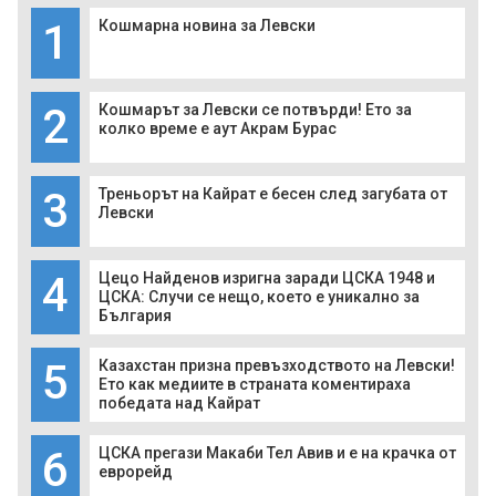
1
Кошмарна новина за Левски
2
Кошмарът за Левски се потвърди! Ето за
колко време е аут Акрам Бурас
3
Треньорът на Кайрат е бесен след загубата от
Левски
4
Цецо Найденов изригна заради ЦСКА 1948 и
ЦСКА: Случи се нещо, което е уникално за
България
5
Казахстан призна превъзходството на Левски!
Ето как медиите в страната коментираха
победата над Кайрат
6
ЦСКА прегази Макаби Тел Авив и е на крачка от
еврорейд