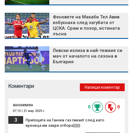
Феновете на Макаби Тел Авив
избухнаха след загубата от
ЦСКА: Срам и позор, истината
лъсна
Левски излиза в най-тежкия си
мач от началото на сезона в
България
Коментари
Напиши коментар
анонимен
0
0
07:13 | 21 мар 2025 г.
3
Припоците на Ганчев газ пикаят след като
кренеца им закри отбора))))))