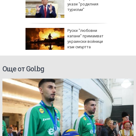
и срещу
укази "родилния
и помощ
туризъм"
Руски "любовни
изъм" и
капани" примамват
а
украински войници
ан
към смъртта
Още от Gol.bg