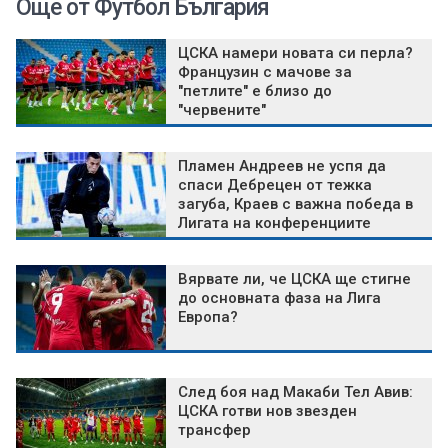
Още от Футбол България
ЦСКА намери новата си перла?
Французин с мачове за
"петлите" е близо до
"червените"
Пламен Андреев не успя да
спаси Дебрецен от тежка
загуба, Краев с важна победа в
Лигата на конференциите
Вярвате ли, че ЦСКА ще стигне
до основната фаза на Лига
Европа?
След боя над Макаби Тел Авив:
ЦСКА готви нов звезден
трансфер