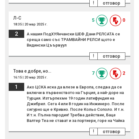
!
отговор
Л-С
5
0
18:35 | 20 мар 2025 г.
2
А нашия ПодХУЯнчански ШЕФ Дани РЕЛСАТА се
среща само със ТРАМВАЙНИ РЕЛСИ щото е
Видински Цъървуул
!
отговор
Това е добре, но…
7
2
16:15 | 20 мар 2025 г.
1
Ако ЦСКА иска да влезе в Европа, следва да се
включи в първенството на Гърция, а най-доре на
Турция. Изтърпехме 19 годин латифундия на
Джибрил. Сега 4 или 8 годин на Инжинеро. После
сигурно ще е Кривио. После Кольо Сополо. И т.н.
И т.н. Пълна пародия! Требва действие, Баце
Валтер Теа не стават и за портиери, горе на Чайка
!
отговор