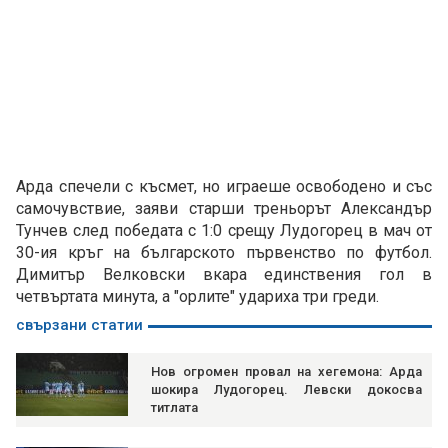
Арда спечели с късмет, но играеше освободено и със
самочувствие, заяви старши треньорът Александър
Тунчев след победата с 1:0 срещу Лудогорец в мач от
30-ия кръг на българското първенство по футбол.
Димитър Велковски вкара единствения гол в
четвъртата минута, а "орлите" удариха три греди.
свързани статии
Нов огромен провал на хегемона: Арда
шокира Лудогорец. Левски докосва
титлата