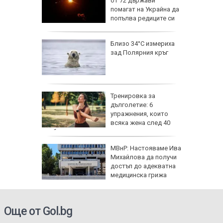
заплата
от 72 държави
20 евро,
помагат на Украйна да
ече
попълва редиците си
исия
Близо 34°C измериха
зад Полярния кръг
исия
Тренировка за
дълголетие: 6
упражнения, които
всяка жена след 40
трябва да прави
МВнР: Настояваме Ива
Михайлова да получи
роверки:
достъп до адекватна
ртви са
медицинска грижа
Още от Gol.bg