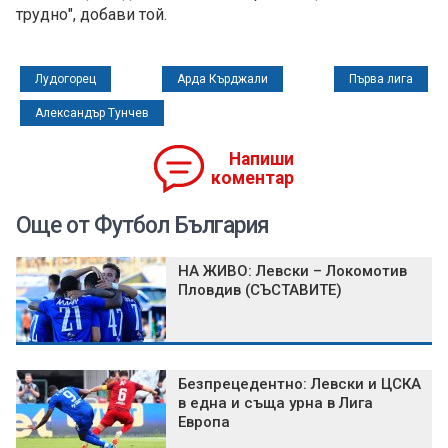
трудно", добави той.
Лудогорец
Арда Кърджали
Първа лига
Александър Тунчев
Напиши
коментар
Още от Футбол България
НА ЖИВО: Левски – Локомотив
Пловдив (СЪСТАВИТЕ)
Безпрецедентно: Левски и ЦСКА
в една и съща урна в Лига
Европа