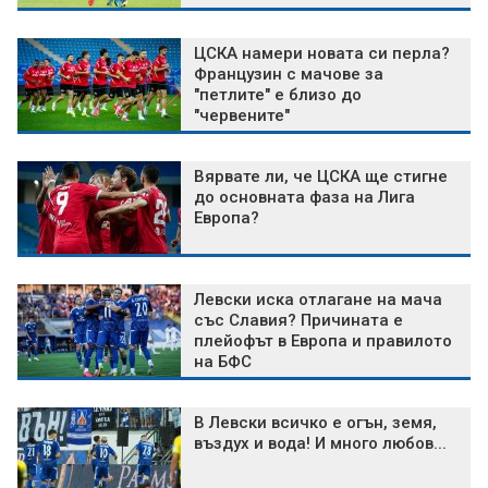
ЦСКА намери новата си перла?
Французин с мачове за
"петлите" е близо до
"червените"
Вярвате ли, че ЦСКА ще стигне
до основната фаза на Лига
Европа?
Левски иска отлагане на мача
със Славия? Причината е
плейофът в Европа и правилото
на БФС
В Левски всичко е огън, земя,
въздух и вода! И много любов...