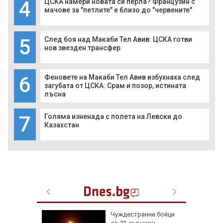
4
ЦСКА намери новата си перла? Французин с
мачове за "петлите" е близо до "червените"
5
След боя над Макаби Тел Авив: ЦСКА готви
нов звезден трансфер
6
Феновете на Макаби Тел Авив избухнаха след
загубата от ЦСКА: Срам и позор, истината
лъсна
7
Голяма изненада с полета на Левски до
Казахстан
емова:
Чуждестранни бойци