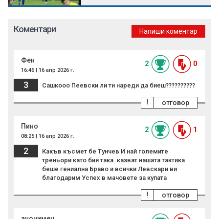
Коментари
Напиши коментар
Фен
2
0
16:46 | 16 апр 2026 г.
3
Сашкооо Пеевски ли ти нареди да биеш??????????
!
отговор
Пино
2
1
08:25 | 16 апр 2026 г.
2
Какъв късмет бе Тунчев И най големите
треньори като бия така .казват нашата тактика
беше гениална Браво и всички Левскари ви
благодарим Успех в мачовете за купата
!
отговор
анонимен