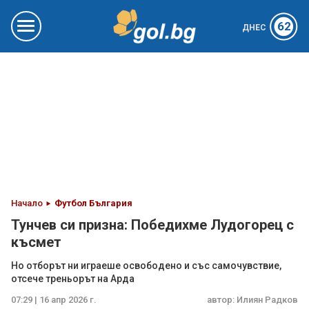
62
ДНЕС
Начало
Футбол България
Тунчев си призна: Победихме Лудогорец с
късмет
Но отборът ни играеше освободено и със самочувствие,
отсече треньорът на Арда
07:29 | 16 апр 2026 г.
автор:
Илиян Радков