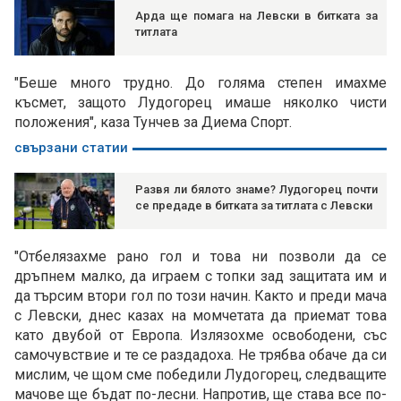
Арда ще помага на Левски в битката за
титлата
"Беше много трудно. До голяма степен имахме
късмет, защото Лудогорец имаше няколко чисти
положения", каза Тунчев за Диема Спорт.
свързани статии
Развя ли бялото знаме? Лудогорец почти
се предаде в битката за титлата с Левски
"Отбелязахме рано гол и това ни позволи да се
дръпнем малко, да играем с топки зад защитата им и
да търсим втори гол по този начин. Както и преди мача
с Левски, днес казах на момчетата да приемат това
като двубой от Европа. Излязохме освободени, със
самочувствие и те се раздадоха. Не трябва обаче да си
мислим, че щом сме победили Лудогорец, следващите
мачове ще бъдат по-лесни. Напротив, ще става все по-