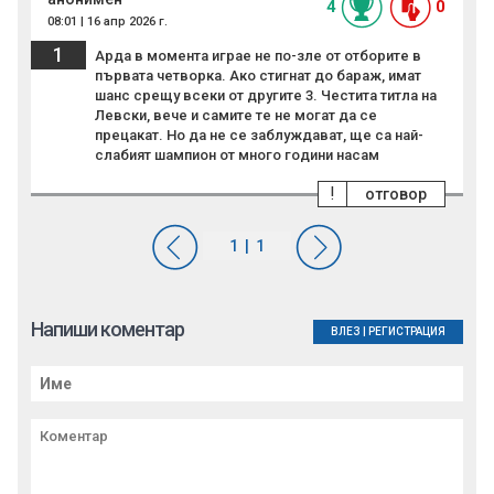
4
0
08:01 | 16 апр 2026 г.
1
Арда в момента играе не по-зле от отборите в
първата четворка. Ако стигнат до бараж, имат
шанс срещу всеки от другите 3. Честита титла на
Левски, вече и самите те не могат да се
прецакат. Но да не се заблуждават, ще са най-
слабият шампион от много години насам
!
отговор
Напиши коментар
ВЛЕЗ
|
РЕГИСТРАЦИЯ