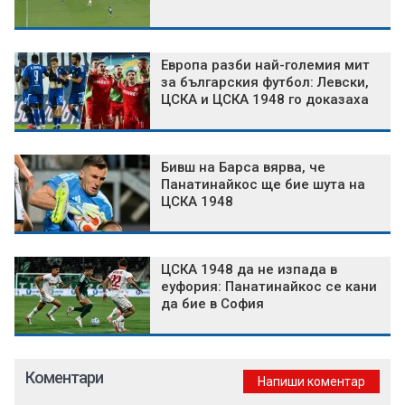
Европа разби най-големия мит
за българския футбол: Левски,
ЦСКА и ЦСКА 1948 го доказаха
Бивш на Барса вярва, че
Панатинайкос ще бие шута на
ЦСКА 1948
ЦСКА 1948 да не изпада в
еуфория: Панатинайкос се кани
да бие в София
Коментари
Напиши коментар