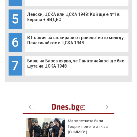
5
Левски, ЦСКА или ЦСКА 1948: Кой ще е №1 в
Европа + ВИДЕО
6
В Гърция са шокирани от равенството между
Панатинайкос и ЦСКА 1948
7
Бивш на Барса вярва, че Панатинайкос ще бие
шута на ЦСКА 1948
аят на
Малолетните били
кетиране
Георги повече от час
ро по
(СНИМКИ)