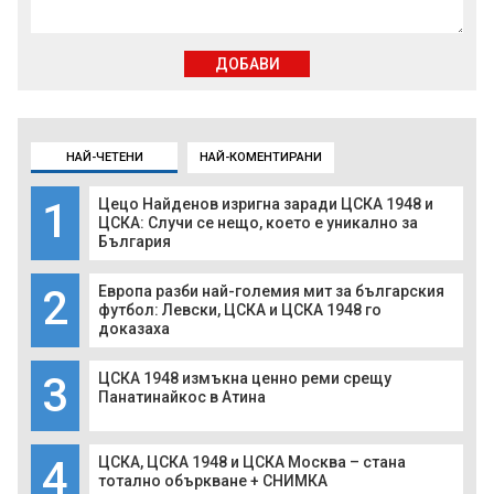
ДОБАВИ
НАЙ-ЧЕТЕНИ
НАЙ-КОМЕНТИРАНИ
1
Цецо Найденов изригна заради ЦСКА 1948 и
ЦСКА: Случи се нещо, което е уникално за
България
2
Европа разби най-големия мит за българския
футбол: Левски, ЦСКА и ЦСКА 1948 го
доказаха
3
ЦСКА 1948 измъкна ценно реми срещу
Панатинайкос в Атина
4
ЦСКА, ЦСКА 1948 и ЦСКА Москва – стана
тотално объркване + СНИМКА