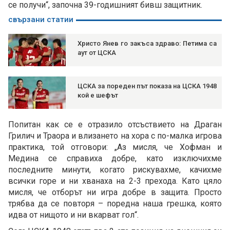
се получи“, започна 39-годишният бивш защитник.
свързани статии
Христо Янев го закъса здраво: Петима са
аут от ЦСКА
ЦСКА за пореден път показа на ЦСКА 1948
кой е шефът
Попитан как се е отразило отсъствието на Драган
Грилич и Траора и влизането на хора с по-малка игрова
практика, той отговори: „Аз мисля, че Хофман и
Медина се справиха добре, като изключихме
последните минути, когато рискувахме, качихме
всички горе и ни хванаха на 2-3 прехода. Като цяло
мисля, че отборът ни игра добре в защита. Просто
трябва да се повторя – поредна наша грешка, която
идва от нищото и ни вкарват гол“.