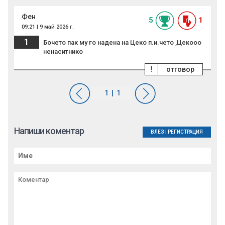
Фен
5
1
09:21 | 9 май 2026 г.
1
Бочето пак му го надена на Цеко п.и.чето ,Цекооо
ненаситнико
!
отговор
Напиши коментар
ВЛЕЗ
|
РЕГИСТРАЦИЯ