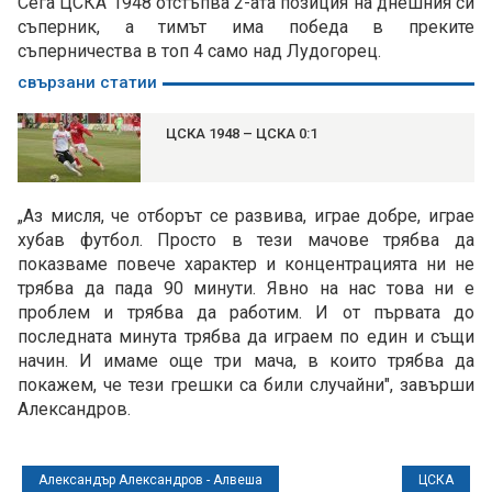
Сега ЦСКА 1948 отстъпва 2-ата позиция на днешния си
съперник, а тимът има победа в преките
съперничества в топ 4 само над Лудогорец.
свързани статии
ЦСКА 1948 – ЦСКА 0:1
„Аз мисля, че отборът се развива, играе добре, играе
хубав футбол. Просто в тези мачове трябва да
показваме повече характер и концентрацията ни не
трябва да пада 90 минути. Явно на нас това ни е
проблем и трябва да работим. И от първата до
последната минута трябва да играем по един и същи
начин. И имаме още три мача, в които трябва да
покажем, че тези грешки са били случайни", завърши
Александров.
Александър Александров - Алвеша
ЦСКА