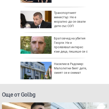
ад 300
Транспортният
рипто за
министър: Не е
а:
морално да се свали
д
дете със СОП
 в София
гнище на
Братовчед на убития
ума по
Георги: Не е
Варна
проявявал интерес
към деца, пишеше си с
жени
ви "Тебе
Насилие в Радомир:
Малолетни бият дете,
ници в
смеят се и снимат
Още от Gol.bg