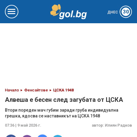
30
ДНЕС
Начало
Фенсайтове
ЦСКА 1948
Алвеша е бесен след загубата от ЦСКА
Втори пореден мач губим заради груба индивидуална
грешка, ядосва се наставникът на ЦСКА 1948
07:36 | 9 май 2026 г.
автор:
Илиян Радков