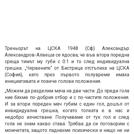
Треньорът на ЦСКА 1948 (Сф) Александър
Александров-Алвеша се ядосва, че във втора поредна
среща тимът му губи с 0:1 и то след индивидуална
грешка. „Червените“ от Бистрица отстъпиха на ЦСКА
(София), като през първото полувреме имаха
инициативата и повече голови положения.
„Можем да разделим мача на две части. До преди гола
ние бяхме по-добрия отбор и с по-чистите положения.
И за втори пореден мач губим с един гол, дошъл от
инвидидуална грешка, когато топката е в нас и
недобро изчистване. Получаваме от тук гол и след
гола не знам какво става. Трябва да си поговорим с
момчетата, защото паднахме психически и нищо не ни