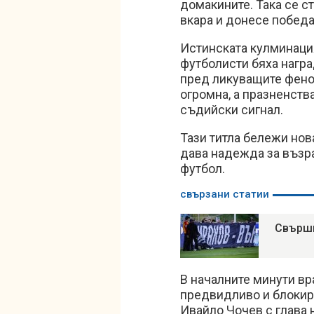
домакините. Така се с
вкара и донесе победа
Истинската кулминация
футболисти бяха награ
пред ликуващите фенов
огромна, а празненст
съдийски сигнал.
Тази титла бележи нов
дава надежда за възра
футбол.
свързани статии
Свърши 
В началните минути вр
предвидливо и блокира
Ивайло Чочев с глава 