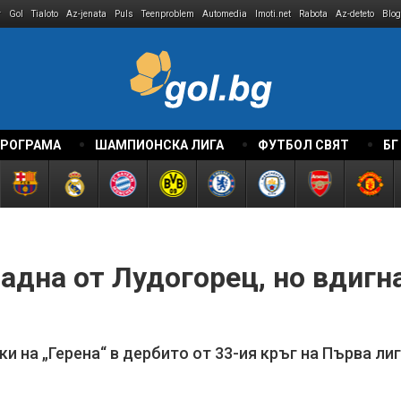
r
Gol
Tialoto
Az-jenata
Puls
Teenproblem
Automedia
Imoti.net
Rabota
Az-deteto
Blog
ПРОГРАМА
ШАМПИОНСКА ЛИГА
ФУТБОЛ СВЯТ
БГ
адна от Лудогорец, но вдигна
ки на „Герена“ в дербито от 33-ия кръг на Първа ли