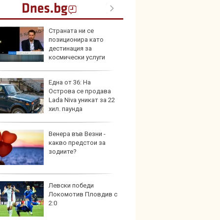
Страната ни се
Toyota
позиционира като
999 9
дестинация за
търси
космически услуги
Една от 36: На
Защо 
Острова се продава
остав
Lada Niva уникат за 22
жегат
хил. паунда
Венера във Везни -
Автом
какво предстои за
под з
зодиите?
на дв
Левски победи
Карав
Локомотив Пловдив с
най-г
2:0
недос
елект