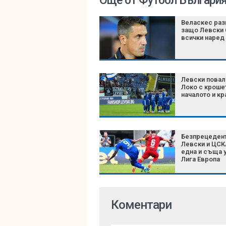
Още от Футбол Българи
Веласкес раз
защо Левски 
всички наред
Левски повал
Локо с кроше
началото и кр
Безпрецедент
Левски и ЦСК
една и съща у
Лига Европа
Коментари