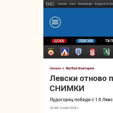
Investor
Dnes
Bloombergtv
Bulgaria On Ai
Megavselena.bg
ЦСКА
ЛЕВСКИ
ТВ 
Начало
Футбол България
Левски отново п
СНИМКИ
Лудогорец победи с 1:0 Левс
20:48 | 9 май 2026 г.