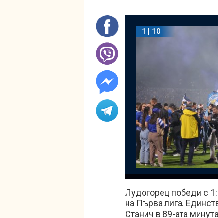
1 | 10
Лудогорец победи с 1:0
на Първа лига. Единст
Станич в 89-ата минут