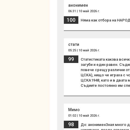
анонимен
06:31 | 10 май 2026 г.
100
Няма как отбора на НАРО
стати
05:25 | 10 май 2026 г.
99
Статистиката какзва всичк
загуби и един равен. Съди
повече срещу различни отб
ЦСКА), нищо че играха с 
ЦСКА1948, като и в двата 
Съдиите постоянно им спес
Мимо
01:02 | 10 май 2026 г.
98
До: анонименЗная много д
намираше, после огромни 