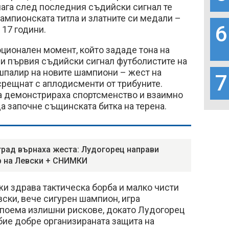
днага след последния съдийски сигнал те
мпионската титла и златните си медали –
6
 17 години.
ционален момент, който зададе тона на
ди първия съдийски сигнал футболистите на
шпалир на новите шампиони – жест на
7
срещнат с аплодисменти от трибуните.
ма демонстрираха спортсменство и взаимно
 започне същинската битка на терена.
град върнаха жеста: Лудогорец направи
 на Левски + СНИМКИ
и здрава тактическа борба и малко чисти
ски, вече сигурен шампион, игра
 поема излишни рискове, докато Лудогорец
бие добре организираната защита на