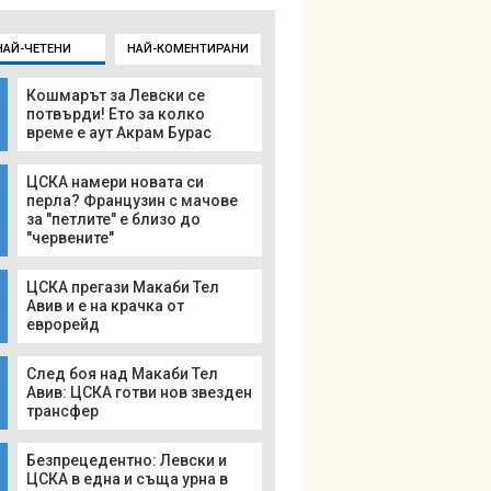
НАЙ-ЧЕТЕНИ
НАЙ-КОМЕНТИРАНИ
Кошмарът за Левски се
потвърди! Ето за колко
време е аут Акрам Бурас
ЦСКА намери новата си
перла? Французин с мачове
за "петлите" е близо до
"червените"
ЦСКА прегази Макаби Тел
Авив и е на крачка от
еврорейд
След боя над Макаби Тел
Авив: ЦСКА готви нов звезден
трансфер
Безпрецедентно: Левски и
ЦСКА в една и съща урна в