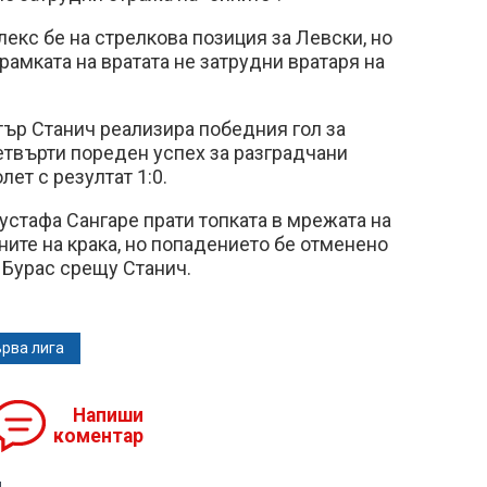
екс бе на стрелкова позиция за Левски, но
рамката на вратата не затрудни вратаря на
ър Станич реализира победния гол за
етвърти пореден успех за разградчани
ет с резултат 1:0.
стафа Сангаре прати топката в мрежата на
уните на крака, но попадението бе отменено
а Бурас срещу Станич.
рва лига
Напиши
коментар