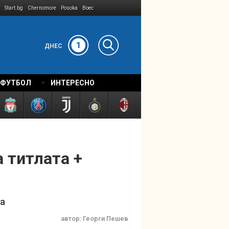
Start.bg
Chernomore
Posoka
Boec
1
ДНЕС
 ФУТБОЛ
ИНТЕРЕСНО
 титлата +
га
автор:
Георги Пешев