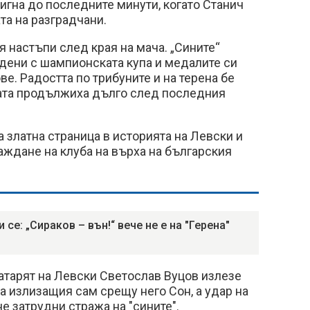
тигна до последните минути, когато Станич
та на разградчани.
 настъпи след края на мача. „Сините“
дени с шампионската купа и медалите си
е. Радостта по трибуните и на терена бе
вата продължиха дълго след последния
а златна страница в историята на Левски и
ждане на клуба на върха на българския
се: „Сираков – вън!“ вече не е на "Герена"
атарят на Левски Светослав Вуцов излезе
 излизащия сам срещу него Сон, а удар на
не затрудни стража на "сините".