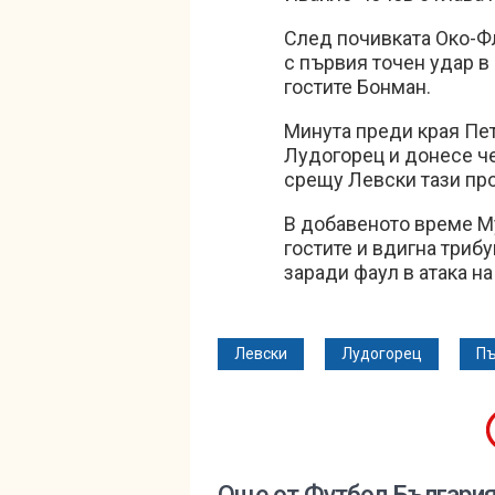
След почивката Око-Фл
с първия точен удар в 
гостите Бонман.
Минута преди края Пет
Лудогорец и донесе ч
срещу Левски тази прол
В добавеното време Му
гостите и вдигна триб
заради фаул в атака н
Левски
Лудогорец
Пъ