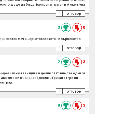
о място щеше да бъде фалиран и пратен в А окръжна
!
отговор
3
0
дин честен мач в чернототовското ни първенство
!
отговор
2
3
 мрази изкуственяците в целия свят-вие сте едни от
унистите ви създадоха,после и Гришата тире ви
разград.
!
отговор
8
3