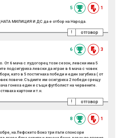
5
1
ДНАТА МИЛИЦИЯ И ДС да е отбор на Народа.
!
отговор
6
3
о. От 6 мача с лудогорец този сезон, левски има 5
ите подсигуриха левски да играе в 6 мача с човек
ори, като в 5 постигнаха победи и един загубиха ( от
човек повече.Съдиите им осигуриха 2 победи срещу
мача гонеха един и същи футболист на червените.
тяваха картони и т.н.
!
отговор
8
1
обре, на Лефскето Боко три пъти спонсори
дългове бяха скрити и лиценз беше даван по втория