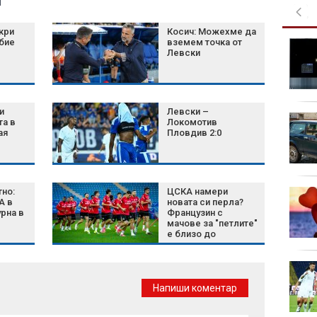
я
кри
Косич: Можехме да
бие
вземем точка от
Кои 6 семена са най-
Левски
добрият съюзник на
сърцето?
и
Левски –
Green Day пусна
та в
Локомотив
денонощен канал в
ая
Пловдив 2:0
YouTube
но:
ЦСКА намери
Затягат контрола по
А в
новата си перла?
плажовете в
рна в
Французин с
Халкидики, има арести
мачове за "петлите"
е близо до
"червените"
Късна емисия
Напиши коментар