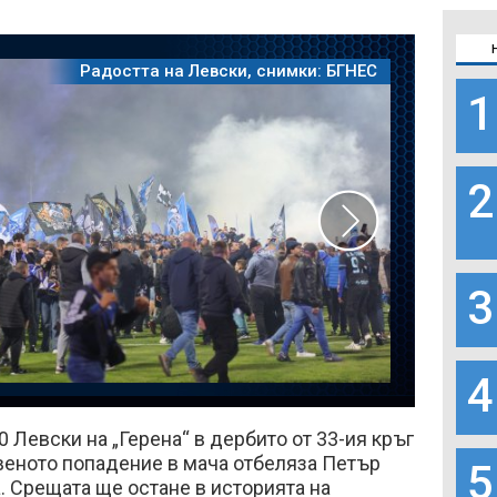
Радостта на Левски, снимки: БГНЕС
1
2
3
4
 Левски на „Герена“ в дербито от 33-ия кръг
веното попадение в мача отбеляза Петър
5
а. Срещата ще остане в историята на