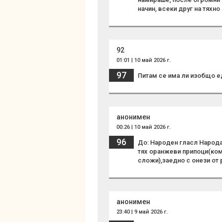
начин, всеки друг на тяхн
92
01:01 | 10 май 2026 г.
97
Питам се има ли изобщо е
анонимен
00:26 | 10 май 2026 г.
96
До: Народен гласл Народа
тях оранжеви припоци(ком
сложи),заедно с онези от 
анонимен
23:40 | 9 май 2026 г.