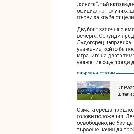
„сините“, тъй като ве
официално получиха ша
първи за клуба от цели
Двубоят започна с емо
вечерта. Секунди пре
Лудогорец направиха 
уважение, който бе по
Играчите на двата ти
уважение още преди да
свързани статии
От Раз
шпалир
Самата среща предлож
голови положения. Лев
освободено, но без да
търсеше начин да про