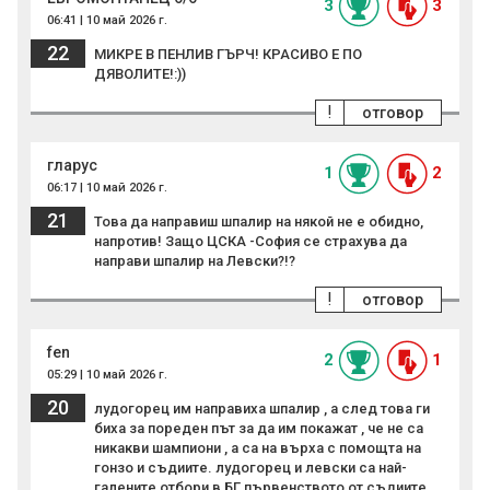
3
3
06:41 | 10 май 2026 г.
22
МИКРЕ В ПЕНЛИВ ГЪРЧ! КРАСИВО Е ПО
ДЯВОЛИТЕ!:))
!
отговор
гларус
1
2
06:17 | 10 май 2026 г.
21
Това да направиш шпалир на някой не е обидно,
напротив! Защо ЦСКА -София се страхува да
направи шпалир на Левски?!?
!
отговор
fen
2
1
05:29 | 10 май 2026 г.
20
лудогорец им направиха шпалир , а след това ги
биха за пореден път за да им покажат , че не са
никакви шампиони , а са на върха с помощта на
гонзо и съдиите. лудогорец и левски са най-
галените отбори в БГ първенството от съдиите.