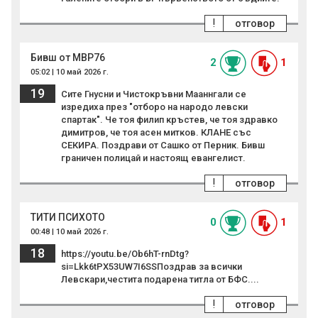
!
отговор
Бивш от МВР76
2
1
05:02 | 10 май 2026 г.
19
Сите Гнусни и Чистокръвни Мааннгали се
изредиха през "отборо на народо левски
спартак". Че тоя филип кръстев, че тоя здравко
димитров, че тоя асен митков. КЛАНЕ със
СЕКИРА. Поздрави от Сашко от Перник. Бивш
граничен полицай и настоящ евангелист.
!
отговор
ТИТИ ПСИХОТО
0
1
00:48 | 10 май 2026 г.
18
https://youtu.be/Ob6hT-rnDtg?
si=Lkk6tPX53UW7I6SSПоздрав за всички
Левскари,честита подарена титла от БФС....
!
отговор