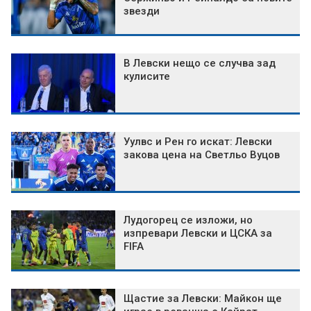
звезди
В Левски нещо се случва зад
кулисите
Уулвс и Рен го искат: Левски
закова цена на Светльо Вуцов
Лудогорец се изложи, но
изпревари Левски и ЦСКА за
FIFA
Щастие за Левски: Майкон ще