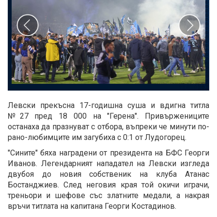
Левски прекъсна 17-годишна суша и вдигна титла
№27 пред 18 000 на "Герена". Привържениците
останаха да празнуват с отбора, въпреки че минути по-
рано-любимците им загубиха с 0:1 от Лудогорец.
"Сините" бяха наградени от президента на БФС Георги
Иванов. Легендарният нападател на Левски изгледа
двубоя до новия собственик на клуба Атанас
Бостанджиев. След неговия края той окичи играчи,
треньори и шефове със златните медали, а накрая
връчи титлата на капитана Георги Костадинов.