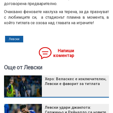
договорена предварително.
Очаквано феновете нахлуха на терена, за да празнуват
с любимците си, а стадионът пламна в момента, в
който титлата се озова над главата на играчите!
Левски
Напиши
коментар
Още от Левски
Херо: Веласкес е изключителен,
Левски е фаворит за титлата
Левски удари джакпота:
Сержиньо и Рейналдо са новите