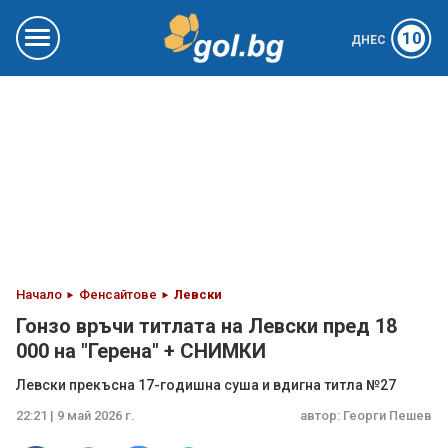
10
ДНЕС
Начало
Фенсайтове
Левски
Гонзо връчи титлата на Левски пред 18
000 на "Герена" + СНИМКИ
Левски прекъсна 17-годишна суша и вдигна титла №27
22:21 | 9 май 2026 г.
автор:
Георги Пешев