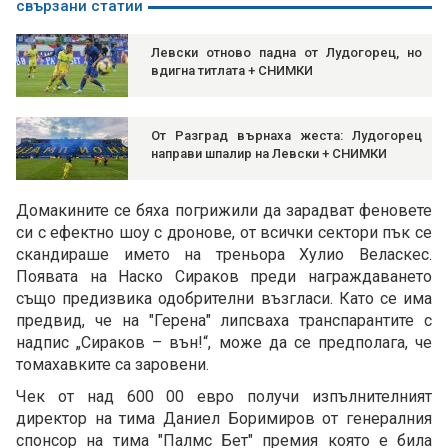
свързани статии
Левски отново падна от Лудогорец, но
вдигна титлата + СНИМКИ
От Разград върнаха жеста: Лудогорец
направи шпалир на Левски + СНИМКИ
Домакините се бяха погрижили да зарадват феновете
си с ефектно шоу с дронове, от всички сектори пък се
скандираше името на треньора Хулио Веласкес.
Появата на Наско Сираков преди награждаването
също предизвика одобрителни възгласи. Като се има
предвид, че на "Герена" липсваха транспарантите с
надпис „Сираков – вън!“, може да се предполага, че
томахавките са заровени.
Чек от над 600 00 евро получи изпълнителният
директор на тима Даниел Боримиров от генералния
спонсор на тима "Палмс Бет" премия която е била