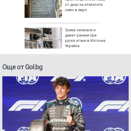
 Няма
от днес на етикетите
само в евро
и
а без
Трима загинали и
губа от
девет ранени при
руски атаки в Източна
Украйна
Още от Gol.bg