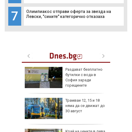
7
Олимпиакос отправи оферта за звезда на
Левски, "сините" категорично отказаха
ън се е
Раздават безплатно
л по
бутилки с вода в
София заради
горещините
изпепели
Трамваи 12, 15 и 18
, над 20
няма да се движат до
30 август
ВИДЕО)
рона
Край на цените в лева,