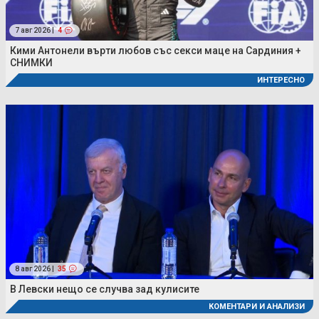
7 авг 2026 |
4
Кими Антонели върти любов със секси маце на Сардиния +
СНИМКИ
ИНТЕРЕСНО
8 авг 2026 |
35
В Левски нещо се случва зад кулисите
КОМЕНТАРИ И АНАЛИЗИ