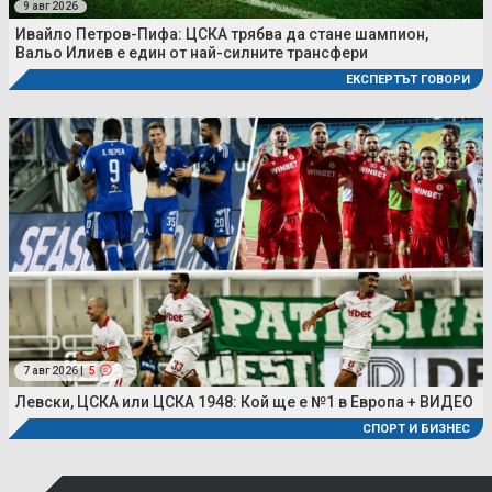
9 авг 2026
Ивайло Петров-Пифа: ЦСКА трябва да стане шампион,
Вальо Илиев е един от най-силните трансфери
ЕКСПЕРТЪТ ГОВОРИ
7 авг 2026 |
5
Левски, ЦСКА или ЦСКА 1948: Кой ще е №1 в Европа + ВИДЕО
СПОРТ И БИЗНЕС