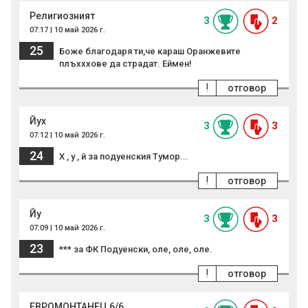
Религиозният
3
2
07:17 | 10 май 2026 г.
25
Боже благодаря ти,че караш Оранжевите
плъхххове да страдат. Еймен!
!
отговор
Йyx
3
3
07:12 | 10 май 2026 г.
24
X , y , й за подуенския Tyмop...
!
отговор
Йу
3
3
07:09 | 10 май 2026 г.
23
*** за ФК Подуенски, оле, оле, оле.
!
отговор
ЕВРОМОНТАНЕЦ 6/6