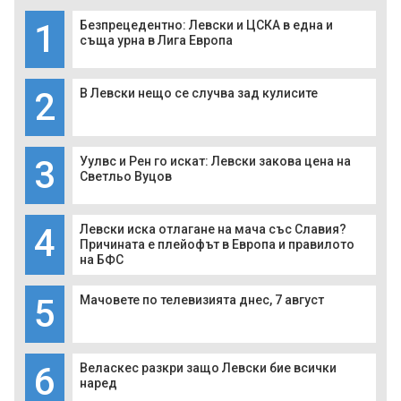
1
Безпрецедентно: Левски и ЦСКА в една и
съща урна в Лига Европа
2
В Левски нещо се случва зад кулисите
3
Уулвс и Рен го искат: Левски закова цена на
Светльо Вуцов
4
Левски иска отлагане на мача със Славия?
Причината е плейофът в Европа и правилото
на БФС
5
Мачовете по телевизията днес, 7 август
6
Веласкес разкри защо Левски бие всички
наред