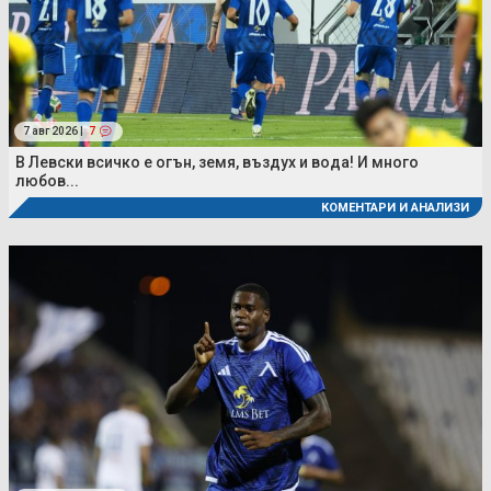
7 авг 2026 |
7
В Левски всичко е огън, земя, въздух и вода! И много
любов...
КОМЕНТАРИ И АНАЛИЗИ