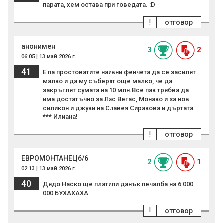
парата, хем остава при говедата. :D
!
отговор
анонимен
3
2
06:05 | 13 май 2026 г.
41
Е па простоватите наивни фенчета да се засилят
малко и да му съберат още малко, че да
закръглят сумата на 10 млн.Все пак трябва да
има достатъчно за Лас Вегас, Монако и за нов
силикон и джуки на Славея Сиракова и дъртата
*** Илиана!
!
отговор
ЕВРОМОНТАНЕЦ6/6
2
1
02:13 | 13 май 2026 г.
40
Дядо Наско ще платили данък печалба на 6 000
000 БУХАХАХА
!
отговор