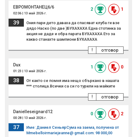
ЕВРОМОНТАНЕЦ6/6
2
1
02:06 | 13 май 2026 г.
39
Ония пари дето даваха да спасяват клуба ги взе
дядо Наско (по две )БУХАХАХА Една стотинка за
акция не даде и обра парата БУХАХАХА Ето за
какво станахте шампиони БУХАХАХА
!
отговор
Dux
1
0
01:23 | 13 май 2026 г.
38
От както се помня има нещо сбъркано в нашата
*** столица.Всички са си го турили на майките
!
отговор
Danielleseignard12
0
2
00:28 | 13 май 2026 г.
37
Име: Даниел СеньярСума на заема, получена от
Mmebelloirmariejeanne@ gmail.com: 98 000,00