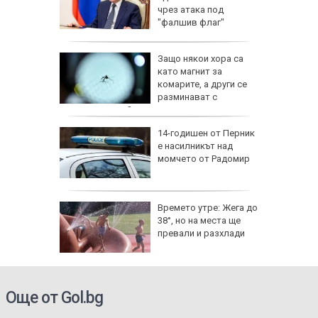
шив
чрез атака под
ми
"фалшив флаг"
аничават
Защо някои хора са
м София
като магнит за
", АМ
комарите, а други се
разминават с
ухапванията им?
веждите
14-годишен от Перник
ве по
е насилникът над
ежите от
момчето от Радомир
аврили с
те е
Времето утре: Жега до
ой и
38°, но на места ще
домир
превали и разхлади
Още от Gol.bg