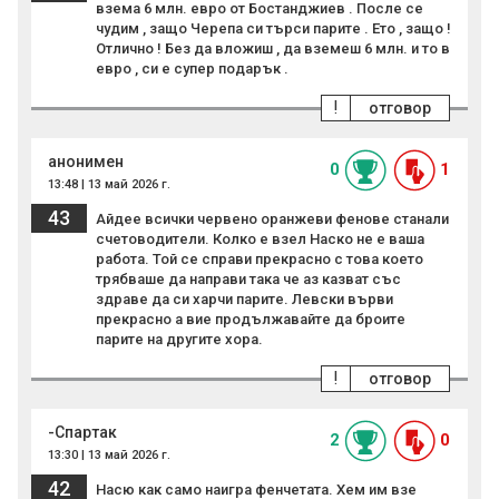
взема 6 млн. евро от Бостанджиев . После се
чудим , защо Черепа си търси парите . Ето , защо !
Отлично ! Без да вложиш , да вземеш 6 млн. и то в
евро , си е супер подарък .
!
отговор
анонимен
0
1
13:48 | 13 май 2026 г.
43
Айдее всички червено оранжеви фенове станали
счетоводители. Колко е взел Наско не е ваша
работа. Той се справи прекрасно с това което
трябваше да направи така че аз казват със
здраве да си харчи парите. Левски върви
прекрасно а вие продължавайте да броите
парите на другите хора.
!
отговор
-Спартак
2
0
13:30 | 13 май 2026 г.
42
Насю как само наигра фенчетата. Хем им взе