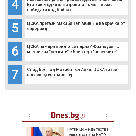
4
Ето как медиите в страната коментираха
победата над Кайрат
5
ЦСКА прегази Макаби Тел Авив и е на крачка от
еврорейд
6
ЦСКА намери новата си перла? Французин с
мачове за "петлите" е близо до "червените"
7
След боя над Макаби Тел Авив: ЦСКА готви
нов звезден трансфер
ревен
Путин може да тества
ец
единството на НАТО