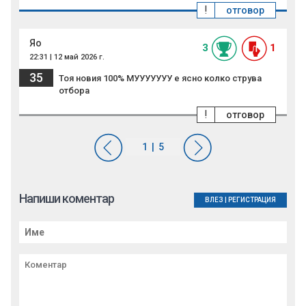
!
отговор
Яо
3
1
22:31 | 12 май 2026 г.
35
Тоя новия 100% МУУУУУУУ е ясно колко струва
отбора
!
отговор
Напиши коментар
ВЛЕЗ
|
РЕГИСТРАЦИЯ