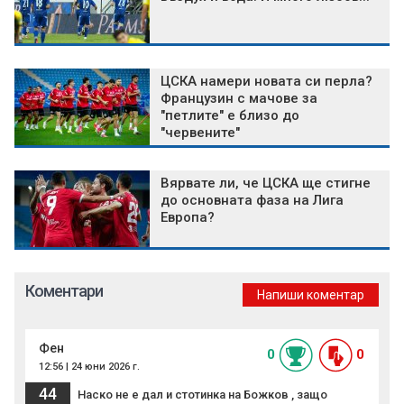
ЦСКА намери новата си перла?
Французин с мачове за
"петлите" е близо до
"червените"
Вярвате ли, че ЦСКА ще стигне
до основната фаза на Лига
Европа?
Коментари
Напиши коментар
Фен
0
0
12:56 | 24 юни 2026 г.
44
Наско не е дал и стотинка на Божков , защо