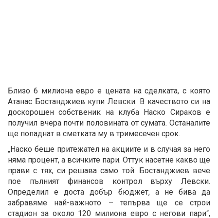
Близо 6 милиона евро е цената на сделката, с която
Атанас Бостанджиев купи Левски. В качеството си на
доскорошен собственик на клуба Наско Сираков е
получил вчера почти половината от сумата. Останалите
ще попаднат в сметката му в тримесечен срок.
„Наско беше притежател на акциите и в случая за него
няма процент, а всичките пари. Оттук насетне какво ще
прави с тях, си решава само той. Бостанджиев вече
пое пълният финансов контрол върху Левски.
Определил е доста добър бюджет, а не бива да
забравяме най-важното – тепърва ще се строи
стадион за около 120 милиона евро с негови пари“,