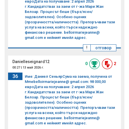
евроДата на получаване: 2 април 2026
г.Кандидатствах за заем от г-жа Мари Жан
Белоар. Процесът беше (бърз/ясен/
задоволителен). Особено оцених
(прозрачността/наличността). Препоръчвам тази
услуга на всеки, който търси надеждно
финансово решение. belloirmariejeanne@
gmail.com е нейният имейл адрес.
!
отговор
Danielleseignard12
0
2
00:27 | 13 май 2026 г.
36
Име: Даниел СеньярСума на заема, получена от
Mmebelloirmariejeanne@ gmail.com: 98 000,00
евроДата на получаване: 2 април 2026
г.Кандидатствах за заем от г-жа Мари Жан
Белоар. Процесът беше (бърз/ясен/
задоволителен). Особено оцених
(прозрачността/наличността). Препоръчвам тази
услуга на всеки, който търси надеждно
финансово решение. belloirmariejeanne@
gmail.com е нейният имейл адрес.