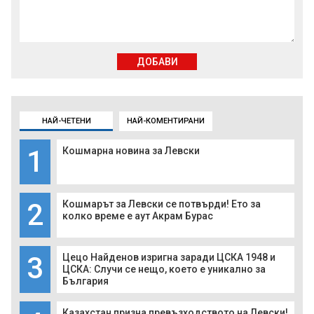
ДОБАВИ
НАЙ-ЧЕТЕНИ
НАЙ-КОМЕНТИРАНИ
1
Кошмарна новина за Левски
2
Кошмарът за Левски се потвърди! Ето за
колко време е аут Акрам Бурас
3
Цецо Найденов изригна заради ЦСКА 1948 и
ЦСКА: Случи се нещо, което е уникално за
България
Казахстан призна превъзходството на Левски!