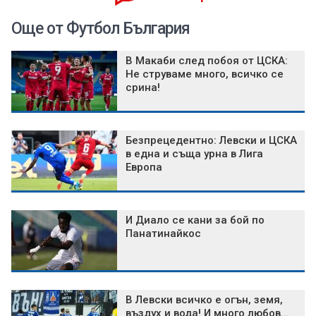
Още от Футбол България
В Макаби след побоя от ЦСКА:
Не струваме много, всичко се
срина!
Безпрецедентно: Левски и ЦСКА
в една и съща урна в Лига
Европа
И Диало се кани за бой по
Панатинайкос
В Левски всичко е огън, земя,
въздух и вода! И много любов...