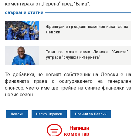
коментираха от „Герена“ пред "Блиц".
свързани статии
Французи и гръцкият шампион искат ас на
Левски
Това го може само Левски: "Сините"
ултраси "счупиха интернета"
Те добавиха, че новият собственик на Левски е на
финалната права с осигуряването на генерален
спонсор, чието име ще грейне на сините фланелки за
новия сезон.
Левски
Наско Сираков
Новини за Левски
Напиши
коментар