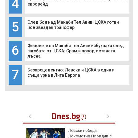
4
еврорейд
5
След боя над Макаби Тел Авив: ЦСКА готви
нов звезден трансфер
6
Феновете на Макаби Тел Авив избухнаха след
загубата от ЦСКА: Срам и позор, истината
лъсна
7
Безпрецедентно: Левски и ЦСКА в една и
съща урна в Лига Европа
на
Левски победи
нал в
Локомотив Пловдив с