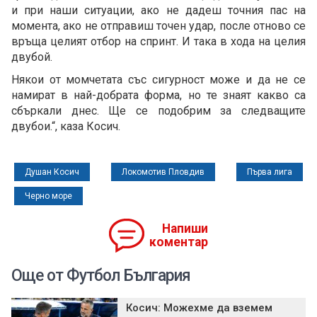
и при наши ситуации, ако не дадеш точния пас на
момента, ако не отправиш точен удар, после отново се
връща целият отбор на спринт. И така в хода на целия
двубой.
Някои от момчетата със сигурност може и да не се
намират в най-добрата форма, но те знаят какво са
сбъркали днес. Ще се подобрим за следващите
двубои.“, каза Косич.
Душан Косич
Локомотив Пловдив
Първа лига
Черно море
Напиши
коментар
Още от Футбол България
Косич: Можехме да вземем