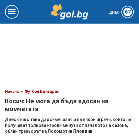
67
ДНЕС
Начало
Футбол България
Косич: Не мога да бъда ядосан на
момчетата
Днес също така дадохме шанс и на някои играчи, които не
получават толкова игрови минути от началото на сезона,
обяви треньорът на Локомотив Пловдив