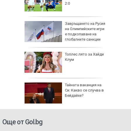
2:0
рола по
Завръщането на Русия
на Олимпийските игри
а арести
е подкопаване на
глобалните санкции
Топлес лято за Хайди
Клум
 AI
Тайната ваканция на
ткриване
Си: Какво се случва в
чни
Бейдайхе?
Още от Gol.bg