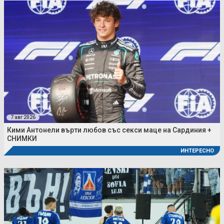
7 авг 2026
Кими Антонели върти любов със секси маце на Сардиния +
СНИМКИ
ИНТЕРЕСНО