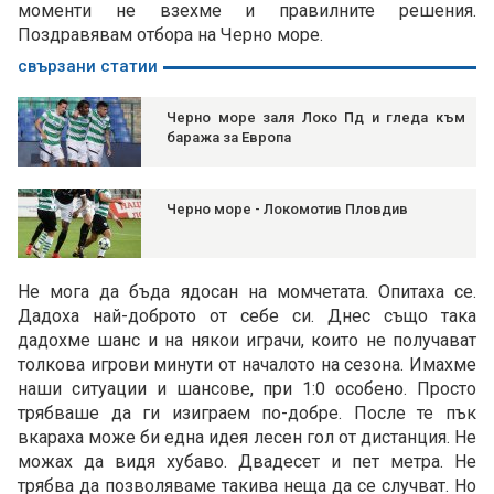
моменти не взехме и правилните решения.
Поздравявам отбора на Черно море.
свързани статии
Черно море заля Локо Пд и гледа към
баража за Европа
Черно море - Локомотив Пловдив
Не мога да бъда ядосан на момчетата. Опитаха се.
Дадоха най-доброто от себе си. Днес също така
дадохме шанс и на някои играчи, които не получават
толкова игрови минути от началото на сезона. Имахме
наши ситуации и шансове, при 1:0 особено. Просто
трябваше да ги изиграем по-добре. После те пък
вкараха може би една идея лесен гол от дистанция. Не
можах да видя хубаво. Двадесет и пет метра. Не
трябва да позволяваме такива неща да се случват. Но