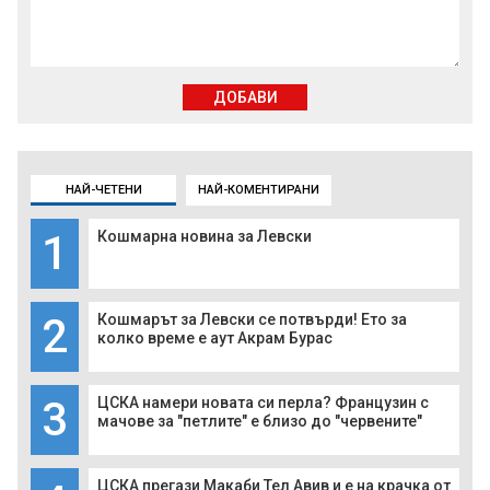
ДОБАВИ
НАЙ-ЧЕТЕНИ
НАЙ-КОМЕНТИРАНИ
1
Кошмарна новина за Левски
2
Кошмарът за Левски се потвърди! Ето за
колко време е аут Акрам Бурас
3
ЦСКА намери новата си перла? Французин с
мачове за "петлите" е близо до "червените"
ЦСКА прегази Макаби Тел Авив и е на крачка от