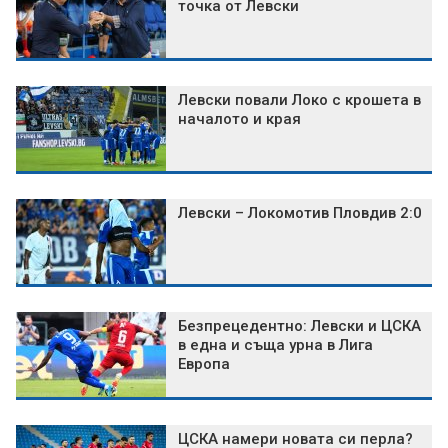
точка от Левски
Левски повали Локо с крошета в
началото и края
Левски – Локомотив Пловдив 2:0
Безпрецедентно: Левски и ЦСКА
в една и съща урна в Лига
Европа
ЦСКА намери новата си перла?