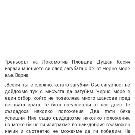
Треньорът на Локомотив Пловдив Душан Косич
изрази мнението си след загубата с 0:2 от Черно море
във Варна.
„Всеки път е сложно, когато загубим. Със сигурност не
дойдохме тук с мисълта да загубим. Черно море е
един отбор, който не позволява много шансове пред
неговата врата. Те бяха по-успешни от нас днес. Те
създадоха няколко положения. Два пъти бяха
успешни. Ние също създадохме няколко положения,
но може би не ги изиграхме по най-добрия възможен
начин и съответно не можахме да ги победим. На