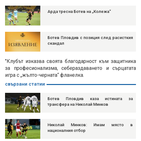
Арда тресна Ботев на „Колежа“
Ботев Пловдив с позиция след расисткия
скандал
"Клубът изказва своята благодарност към защитника
за професионализма, себераздаването и сърцатата
игра с „жълто-черната“ фланелка.
свързани статии
Ботев Пловдив каза истината за
трансфера на Николай Минков
Николай Минков: Имам място в
националния отбор