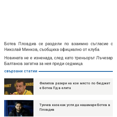
Ботев Пловдив се раздели по взаимно съгласие с
Николай Минков, съобщиха официално от клуба.
Новината не е изненада, след като треньорът Лъчезар
Балтанов загатна за нея преди седмица.
свързани статии
Филипов разкри на кое място по бюджет
е Ботев Пд в елита
Тунчев каза как успя да нашамари Ботев в
Пловдив