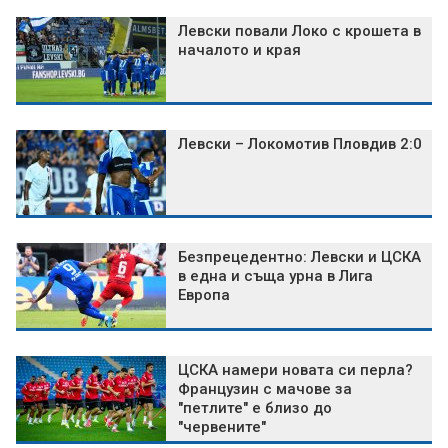
Левски повали Локо с крошета в
началото и края
Левски – Локомотив Пловдив 2:0
Безпрецедентно: Левски и ЦСКА
в една и съща урна в Лига
Европа
ЦСКА намери новата си перла?
Французин с мачове за
"петлите" е близо до
"червените"