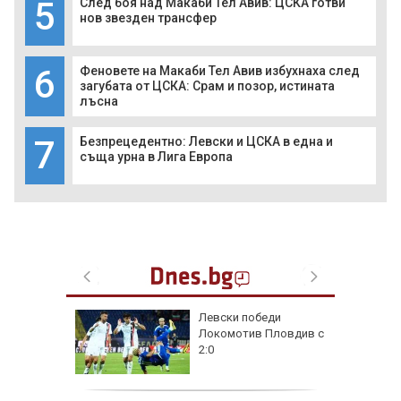
5
След боя над Макаби Тел Авив: ЦСКА готви
нов звезден трансфер
6
Феновете на Макаби Тел Авив избухнаха след
загубата от ЦСКА: Срам и позор, истината
лъсна
7
Безпрецедентно: Левски и ЦСКА в една и
съща урна в Лига Европа
на
Левски победи
нал в
Локомотив Пловдив с
2:0