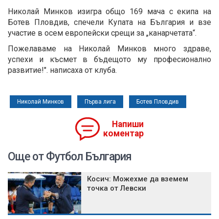
Николай Минков изигра общо 169 мача с екипа на
Ботев Пловдив, спечели Купата на България и взе
участие в осем европейски срещи за „канарчетата“.
Пожелаваме на Николай Минков много здраве,
успехи и късмет в бъдещото му професионално
развитие!". написаха от клуба.
Николай Минков
Първа лига
Ботев Пловдив
Напиши
коментар
Още от Футбол България
Косич: Можехме да вземем
точка от Левски