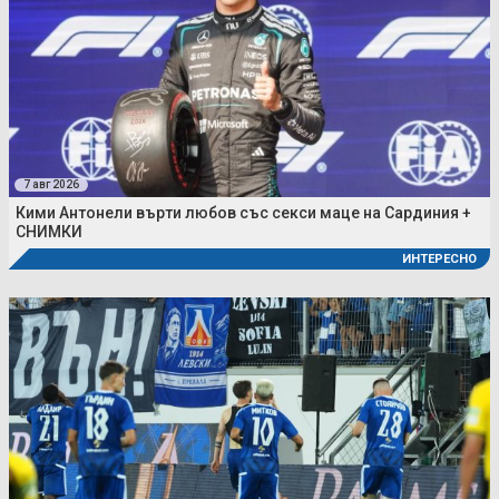
7 авг 2026
Кими Антонели върти любов със секси маце на Сардиния +
СНИМКИ
ИНТЕРЕСНО