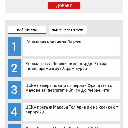
ДОБАВИ
НАЙ-ЧЕТЕНИ
НАЙ-КОМЕНТИРАНИ
1
Кошмарна новина за Левски
2
Кошмарът за Левски се потвърди! Ето за
колко време е аут Акрам Бурас
3
ЦСКА намери новата си перла? Французин с
мачове за "петлите" е близо до "червените"
4
ЦСКА прегази Макаби Тел Авив и е на крачка от
еврорейд