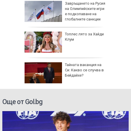
рола по
Завръщането на Русия
на Олимпийските игри
а арести
е подкопаване на
глобалните санкции
Топлес лято за Хайди
Клум
 AI
Тайната ваканция на
ткриване
Си: Какво се случва в
чни
Бейдайхе?
Още от Gol.bg