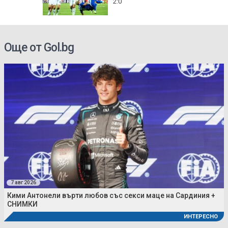
2:0
Още от Gol.bg
7 авг 2026
Кими Антонели върти любов със секси маце на Сардиния +
СНИМКИ
ИНТЕРЕСНО