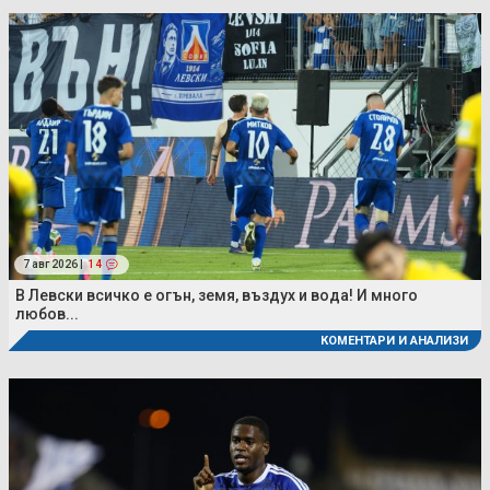
7 авг 2026 |
14
В Левски всичко е огън, земя, въздух и вода! И много
любов...
КОМЕНТАРИ И АНАЛИЗИ