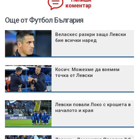
коментар
Още от Футбол България
Веласкес разкри защо Левски
бие всички наред
Косич: Можехме да вземем
точка от Левски
Левски повали Локо с крошета в
началото и края