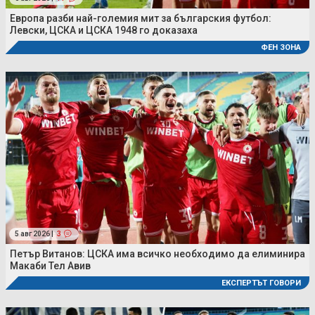
Европа разби най-големия мит за българския футбол:
Левски, ЦСКА и ЦСКА 1948 го доказаха
ФЕН ЗОНА
5 авг 2026 |
3
Петър Витанов: ЦСКА има всичко необходимо да елиминира
Макаби Тел Авив
ЕКСПЕРТЪТ ГОВОРИ