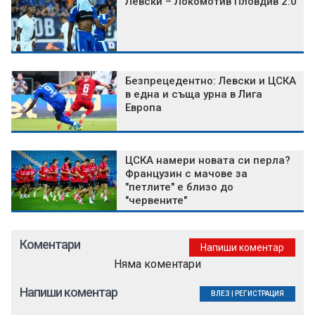
Левски – Локомотив Пловдив 2:0
Безпрецедентно: Левски и ЦСКА
в една и съща урна в Лига
Европа
ЦСКА намери новата си перла?
Французин с мачове за
"петлите" е близо до
"червените"
Коментари
Напиши коментар
Няма коментари
Напиши коментар
ВЛЕЗ
|
РЕГИСТРАЦИЯ