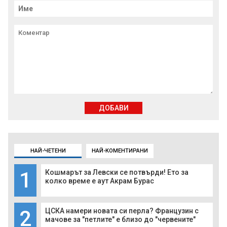
ДОБАВИ
НАЙ-ЧЕТЕНИ
НАЙ-КОМЕНТИРАНИ
1
Кошмарът за Левски се потвърди! Ето за
колко време е аут Акрам Бурас
2
ЦСКА намери новата си перла? Французин с
мачове за "петлите" е близо до "червените"