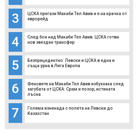
3
ЦСКА прегази Макаби Тел Авив и е на крачка от
еврорейд
4
След боя над Макаби Тел Авив: ЦСКА готви
нов звезден трансфер
5
Безпрецедентно: Левски и ЦСКА в една и
съща урна в Лига Европа
6
Феновете на Макаби Тел Авив избухнаха след
загубата от ЦСКА: Срам и позор, истината
лъсна
7
Голяма изненада с полета на Левски до
Казахстан