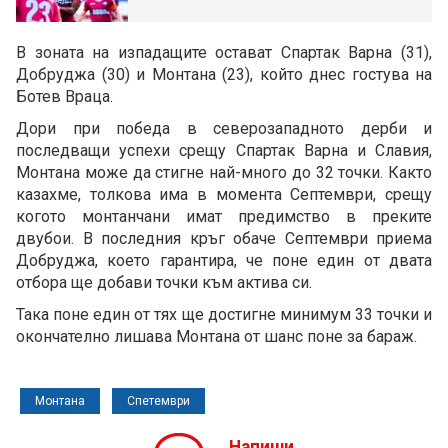
В зоната на изпадащите остават Спартак Варна (31),
Добруджа (30) и Монтана (23), който днес гостува на
Ботев Враца.
Дори при победа в северозападното дерби и
последващи успехи срещу Спартак Варна и Славия,
Монтана може да стигне най-много до 32 точки. Както
казахме, толкова има в момента Септември, срещу
когото монтанчани имат предимство в преките
двубои. В последния кръг обаче Септември приема
Добруджа, което гарантира, че поне един от двата
отбора ще добави точки към актива си.
Така поне един от тях ще достигне минимум 33 точки и
окончателно лишава Монтана от шанс поне за бараж.
Монтана
Спетември
Напиши