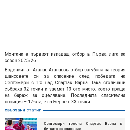
Монтана e първият изпадащ отбор в Първа лига за
сезон 2025/26
Воденият от Атанас Атанасов отбор загуби и на теория
шансовете си за спасение след победата на
Септември с 1:0 над Спартак Варна. Така столичани
събраха 32 точки и заемат 13-ото място, което праща
на бараж за оцеляване. Последната спасителна
позиция – 12-ата, е за Берое с 33 точки.
свързани статии
Септември тресна Спартак Варна в
битката за спасение