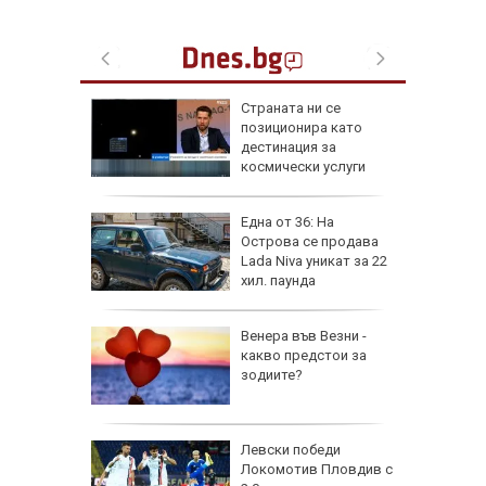
а най-
Страната ни се
ник на
позиционира като
дестинация за
космически услуги
на
Една от 36: На
нал в
Острова се продава
Lada Niva уникат за 22
хил. паунда
рола по
Венера във Везни -
какво предстои за
а арести
зодиите?
Левски победи
Локомотив Пловдив с