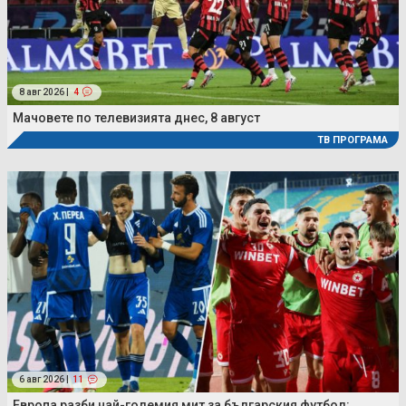
8 авг 2026 |
4
Мачовете по телевизията днес, 8 август
ТВ ПРОГРАМА
6 авг 2026 |
11
Европа разби най-големия мит за българския футбол: