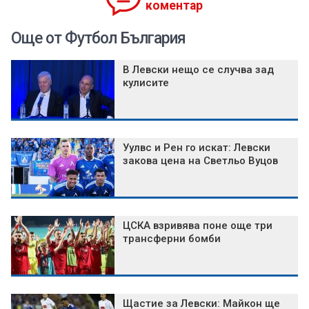
коментар
Още от Футбол България
В Левски нещо се случва зад
кулисите
Уулвс и Рен го искат: Левски
закова цена на Светльо Вуцов
ЦСКА взривява поне още три
трансферни бомби
Щастие за Левски: Майкон ще