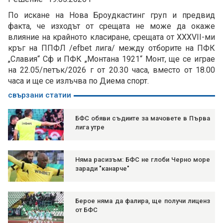
По искане на Нова Броудкастинг груп и предвид
факта, че изходът от срещата не може да окаже
влияние на крайното класиране, срещата от XXXVII-ми
кръг на ППФЛ /efbet лига/ между отборите на ПФК
„Славия“ Сф и ПФК „Монтана 1921“ Монт, ще се играе
на 22.05/петък/2026 г от 20.30 часа, вместо от 18.00
часа и ще се излъчва по Диема спорт.
свързани статии
БФС обяви съдиите за мачовете в Първа
лига утре
Няма расизъм: БФС не глоби Черно море
заради "канарче"
Берое няма да фалира, ще получи лиценз
от БФС