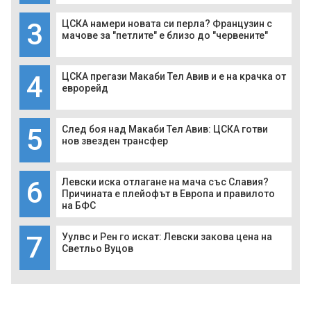
3
ЦСКА намери новата си перла? Французин с
мачове за "петлите" е близо до "червените"
4
ЦСКА прегази Макаби Тел Авив и е на крачка от
еврорейд
5
След боя над Макаби Тел Авив: ЦСКА готви
нов звезден трансфер
6
Левски иска отлагане на мача със Славия?
Причината е плейофът в Европа и правилото
на БФС
7
Уулвс и Рен го искат: Левски закова цена на
Светльо Вуцов