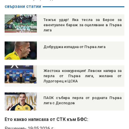
свързани статии
Тежък удар! Яка тесла за Берое за
евентуален бараж за оцеляване в Първа
лига
Добруджа изпадна от Първа лига
Жестока конкуренция! Левски напира за
перла от Първа лига, желана от
Лудогорец и ЦСКА
ПАОК събира перла от родната Първа
лига с Десподов
Ето какво написаха от СТК към БФС:
Решение- 19.05.2026 г