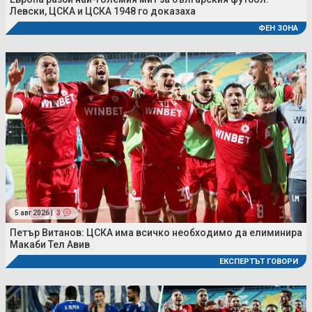
Левски, ЦСКА и ЦСКА 1948 го доказаха
ФЕН ЗОНА
5 авг 2026 |
3
Петър Витанов: ЦСКА има всичко необходимо да елиминира
Макаби Тел Авив
ЕКСПЕРТЪТ ГОВОРИ