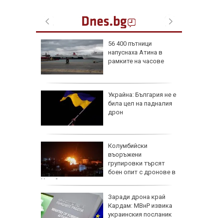
56 400 пътници
напуснаха Атина в
иалните
рамките на часове
ират
че
Украйна: България не е
е
била цел на падналия
он към
дрон
и чичо
Колумбийски
ол в
въоръжени
дско
групировки търсят
боен опит с дронове в
Украйна
арва
Заради дрона край
имптоми
Кардам: МВнР извика
украинския посланик