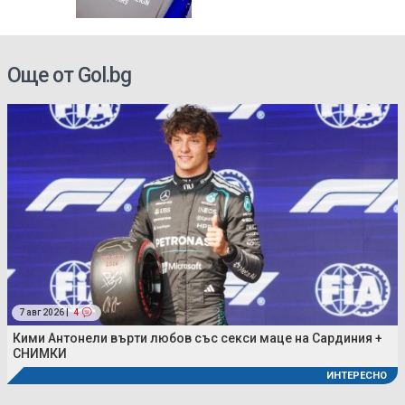
е
Още от Gol.bg
7 авг 2026 |
4
Кими Антонели върти любов със секси маце на Сардиния +
СНИМКИ
ИНТЕРЕСНО