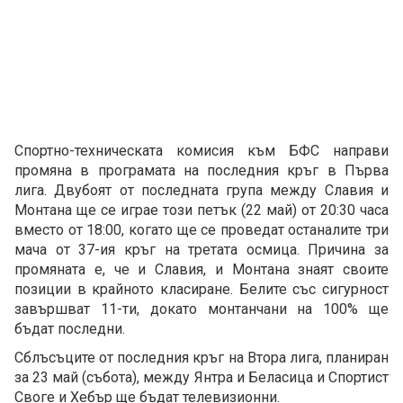
Спортно-техническата комисия към БФС направи
промяна в програмата на последния кръг в Първа
лига. Двубоят от последната група между Славия и
Монтана ще се играе този петък (22 май) от 20:30 часа
вместо от 18:00, когато ще се проведат останалите три
мача от 37-ия кръг на третата осмица. Причина за
промяната е, че и Славия, и Монтана знаят своите
позиции в крайното класиране. Белите със сигурност
завършват 11-ти, докато монтанчани на 100% ще
бъдат последни.
Сблъсъците от последния кръг на Втора лига, планиран
за 23 май (събота), между Янтра и Беласица и Спортист
Своге и Хебър ще бъдат телевизионни.