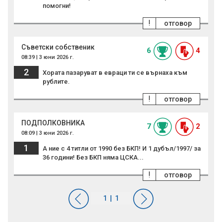
помогни!
!
отговор
Съветски собственик
6
4
08:39 | 3 юни 2026 г.
2
Хората пазаруват в евраци ти се върнаха към
рублите.
!
отговор
ПОДПОЛКОВНИКА
7
2
08:09 | 3 юни 2026 г.
1
А ние с 4 титли от 1990 без БКП! И 1 дубъл/1997/ за
36 години! Без БКП няма ЦСКА...
!
отговор