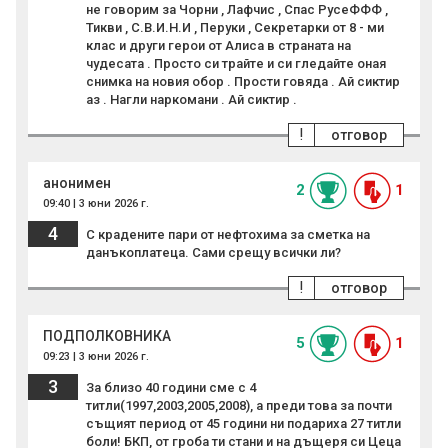
не говорим за Чорни , Лафчис , Спас РусеФФФ ,
Тикви , С.В.И.Н.И , Перуки , Секретарки от 8 - ми
клас и други герои от Алиса в страната на
чудесата . Просто си трайте и си гледайте оная
снимка на новия обор . Прости говяда . Ай сиктир
аз . Нагли наркомани . Ай сиктир .
!
отговор
анонимен
2
1
09:40 | 3 юни 2026 г.
4
С крадените пари от нефтохима за сметка на
данъкоплатеца. Сами срещу всички ли?
!
отговор
ПОДПОЛКОВНИКА
5
1
09:23 | 3 юни 2026 г.
3
За близо 40 години сме с 4
титли(1997,2003,2005,2008), а преди това за почти
същият период от 45 години ни подариха 27 титли
боли! БКП, от гроба ти стани и на дъщеря си Цеца