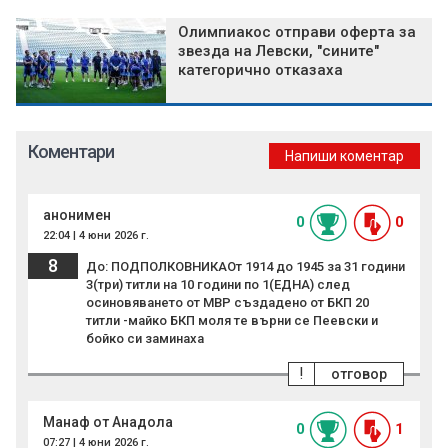
Олимпиакос отправи оферта за
звезда на Левски, "сините"
категорично отказаха
Коментари
Напиши коментар
анонимен
0
0
22:04 | 4 юни 2026 г.
8
До: ПОДПОЛКОВНИКАОт 1914 до 1945 за 31 години
3(три) титли на 10 години по 1(ЕДНА) след
осиновяването от МВР създадено от БКП 20
титли -майко БКП моля те върни се Пеевски и
бойко си заминаха
!
отговор
Манаф от Анадола
0
1
07:27 | 4 юни 2026 г.