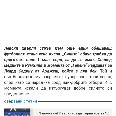
Левски хвърли стръв към още един обещаващ
футболист, стана ясно вчера. „Сините“ обаче трябва да
приготвят поне 1 млн. евро, за да го имат. Според
медиите в Румъния в момента от „Герена“ наддават за
Леард Садриу от Арджеш, който е ляв бек.
Той и
съотборниците му направиха фурор през този сезон,
след като се наредиха сред най-добрите отбори. И в
момента искали да изтъргуват добре силното си
представяне.
свързани статии
Започна се! Левски уреди първи нов за 1,5