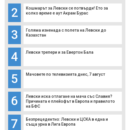
2
Кошмарът за Левски се потвърди! Ето за
колко време е аут Акрам Бурас
3
Голяма изненада с полета на Левски до
Казахстан
4
Левски трепери и за Евертон Бала
5
Мачовете по телевизията днес, 7 август
6
Левски иска отлагане на мача със Славия?
Причината е плейофът в Европа и правилото
на БФС
7
Безпрецедентно: Левски и ЦСКА в една и
съща урна в Лига Европа