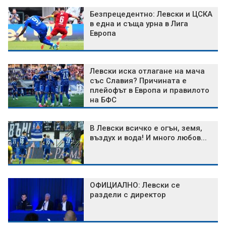
Безпрецедентно: Левски и ЦСКА
в една и съща урна в Лига
Европа
Левски иска отлагане на мача
със Славия? Причината е
плейофът в Европа и правилото
на БФС
В Левски всичко е огън, земя,
въздух и вода! И много любов...
ОФИЦИАЛНО: Левски се
раздели с директор