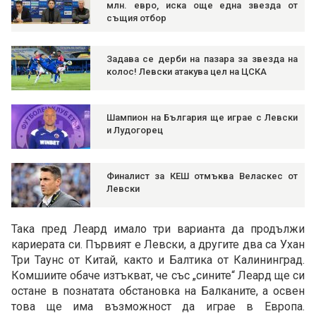
млн. евро, иска още една звезда от
същия отбор
Задава се дерби на пазара за звезда на
колос! Левски атакува цел на ЦСКА
Шампион на България ще играе с Левски
и Лудогорец
Финалист за КЕШ отмъква Веласкес от
Левски
Така пред Леард имало три варианта да продължи
кариерата си. Първият е Левски, а другите два са Ухан
Три Таунс от Китай, както и Балтика от Калининград.
Комшиите обаче изтъкват, че със „сините“ Леард ще си
остане в познатата обстановка на Балканите, а освен
това ще има възможност да играе в Европа.