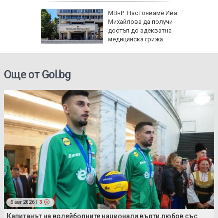
МВнР: Настояваме Ива
Михайлова да получи
роверки:
достъп до адекватна
ртви са
медицинска грижа
Още от Gol.bg
6 авг 2026 |
3
Капитанът на волейболните национали върти любов със