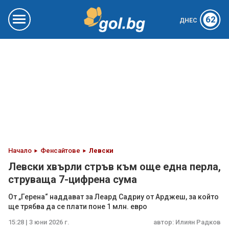
62
ДНЕС
Начало
Фенсайтове
Левски
Левски хвърли стръв към още една перла,
струваща 7-цифрена сума
От „Герена“ наддават за Леард Садриу от Арджеш, за който
ще трябва да се плати поне 1 млн. евро
15:28 | 3 юни 2026 г.
автор:
Илиян Радков