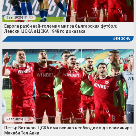
6 авг 2026 |
11
Европа разби най-големия мит за българския футбол:
Левски, ЦСКА и ЦСКА 1948 го доказаха
ФЕН ЗОНА
5 авг 2026 |
3
Петър Витанов: ЦСКА има всичко необходимо да елиминира
Макаби Тел Авив