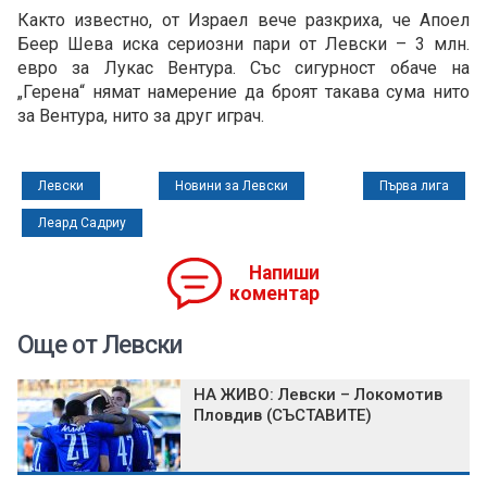
Както известно, от Израел вече разкриха, че Апоел
Беер Шева иска сериозни пари от Левски – 3 млн.
евро за Лукас Вентура. Със сигурност обаче на
„Герена“ нямат намерение да броят такава сума нито
за Вентура, нито за друг играч.
Левски
Новини за Левски
Първа лига
Леард Садриу
Напиши
коментар
Още от Левски
НА ЖИВО: Левски – Локомотив
Пловдив (СЪСТАВИТЕ)