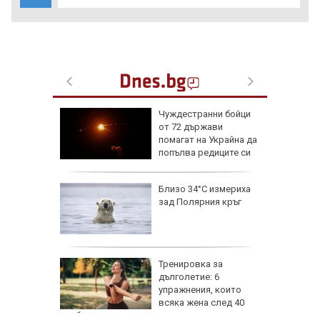
емова:
Чуждестранни бойци
заплата
от 72 държави
20 евро,
помагат на Украйна да
ече
попълва редиците си
исия
Близо 34°C измериха
зад Полярния кръг
исия
Тренировка за
дълголетие: 6
упражнения, които
всяка жена след 40
трябва да прави