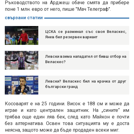
Ръководството на Арджеш обаче смята да прибере
поне 1 млн. евро от него, пише "Мач Телеграф".
свързани статии
ЦСКА се разминал със своя Веласкес,
Янев бил резервен вариант
Левски взима нападател от бивш отбор на
Веласкес?
Левски? Веласкес бил на крачка от друг
български гранд
Косоварят е на 25 години. Висок е 188 см и може да
играе и като централен защитник. На „сините“ им
трябва още един ляв бек, след като Майкон е почти
без алтернатива. Освен това ситуацията му е доста
неясна, защото може да бъде продаден всеки миг.