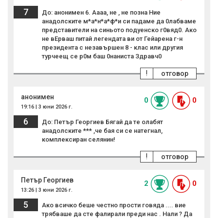
7
До: анонимен 6. Аааа, не , не позна Ние
анадолските м*а*н*а*ф*и си падаме да 0лабваме
представители на синьото подуенско г0вяд0. Ако
не вЕрваш питай легендата ви от Гейарена г-н
президента с незавършен 8 - клас или другия
турчеещ се р0м баш 0наниста Здравч0
!
отговор
анонимен
0
0
19:16 | 3 юни 2026 г.
6
До: Петър Георгиев Бягай да те олабят
анадолските *** ,че бая си се натегнал,
комплексиран селянин!
!
отговор
Петър Георгиев
2
0
13:26 | 3 юни 2026 г.
5
Ако всичко беше честно прости говяда .... вие
трябваше да сте фалирали преди нас . Нали ? Да