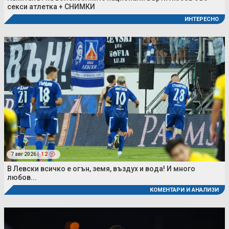
секси атлетка + СНИМКИ
ИНТЕРЕСНО
7 авг 2026 |
12
В Левски всичко е огън, земя, въздух и вода! И много
любов...
КОМЕНТАРИ И АНАЛИЗИ