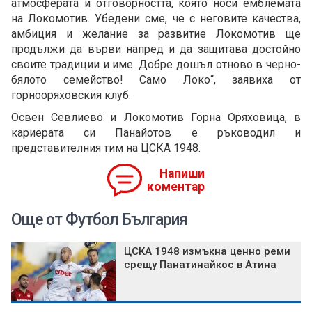
атмосферата и отговорността, която носи емблемата
на Локомотив. Убедени сме, че с неговите качества,
амбиция и желание за развитие Локомотив ще
продължи да върви напред и да защитава достойно
своите традиции и име. Добре дошъл отново в черно-
бялото семейство! Само Локо“, заявиха от
горнооряховския клуб.
Освен Севлиево и Локомотив Горна Оряховица, в
кариерата си Панайотов е ръководил и
представителния тим на ЦСКА 1948.
Напиши
коментар
Още от Футбол България
ЦСКА 1948 измъкна ценно реми
срещу Панатинайкос в Атина