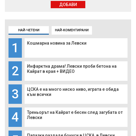
ДОБАВИ
НАЙ-ЧЕТЕНИ
НАЙ-КОМЕНТИРАНИ
1
Кошмарна новина за Левски
2
Инфарктна драма! Левски проби бетона на
Кайрат в края + ВИДЕО
3
ЦСКА е на много ниско ниво, играта е обида
към всички
4
Треньорът на Кайрат е бесен след загубата от
Левски
Папазки раздаде бонуси в ЦСКА, в Левски