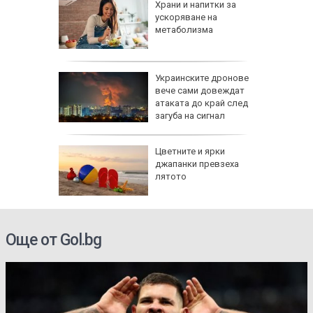
овдив:
Храни и напитки за
исти,
ускоряване на
 го
метаболизма
т
Не съм
Украинските дронове
ръсно
вече сами довеждат
личния
атаката до край след
загуба на сигнал
Цветните и ярки
джапанки превзеха
лятото
електри
Още от Gol.bg