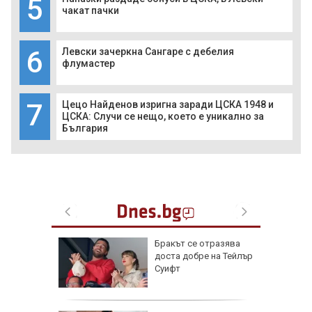
5
чакат пачки
6
Левски зачеркна Сангаре с дебелия
флумастер
7
Цецо Найденов изригна заради ЦСКА 1948 и
ЦСКА: Случи се нещо, което е уникално за
България
хкави
Бракът се отразява
хти с
доста добре на Тейлър
Суифт