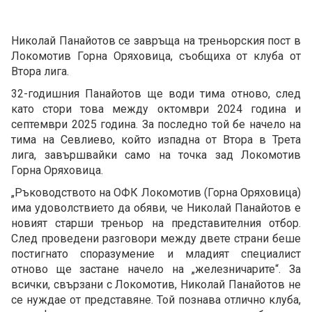
Николай Панайотов се завръща на треньорския пост в
Локомотив Горна Оряховица, съобщиха от клуба от
Втора лига.
32-годишния Панайотов ще води тима отново, след
като стори това между октомври 2024 година и
септември 2025 година. За последно той бе начело на
тима на Севлиево, който изпадна от Втора в Трета
лига, завършвайки само на точка зад Локомотив
Горна Оряховица.
„Ръководството на ОФК Локомотив (Горна Оряховица)
има удоволствието да обяви, че Николай Панайотов е
новият старши треньор на представителния отбор.
След проведени разговори между двете страни беше
постигнато споразумение и младият специалист
отново ще застане начело на „железничарите“. За
всички, свързани с Локомотив, Николай Панайотов не
се нуждае от представяне. Той познава отлично клуба,