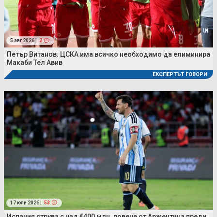
5 авг 2026 |
2
Петър Витанов: ЦСКА има всичко необходимо да елиминира
Макаби Тел Авив
ЕКСПЕРТЪТ ГОВОРИ
17 юли 2026 |
53
Испания струва с над €400 млн. повече от Аржентина преди