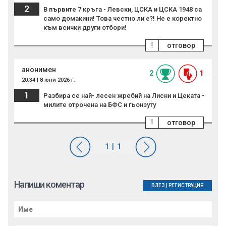
2
В първите 7 кръга - Левски, ЦСКА и ЦСКА 1948 са
само домакини! Това честно ли е?! Не е коректно
към всички други отбори!
!
отговор
анонимен
2
1
20:34 | 8 юни 2026 г.
1
Разбира се най- лесен жребий на Лисни и Цеката -
милите отрочена на БФС и гьонзуту
!
отговор
Напиши коментар
ВЛЕЗ
|
РЕГИСТРАЦИЯ