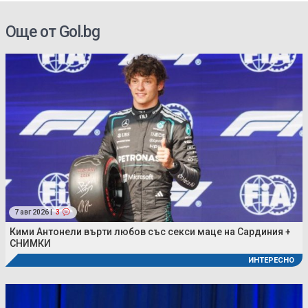
Още от Gol.bg
7 авг 2026 |
3
Кими Антонели върти любов със секси маце на Сардиния +
СНИМКИ
ИНТЕРЕСНО