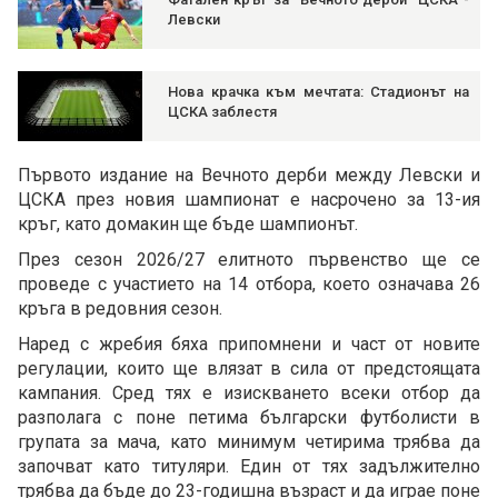
Левски
Нова крачка към мечтата: Стадионът на
ЦСКА заблестя
Първото издание на Вечното дерби между Левски и
ЦСКА през новия шампионат е насрочено за 13-ия
кръг, като домакин ще бъде шампионът.
През сезон 2026/27 елитното първенство ще се
проведе с участието на 14 отбора, което означава 26
кръга в редовния сезон.
Наред с жребия бяха припомнени и част от новите
регулации, които ще влязат в сила от предстоящата
кампания. Сред тях е изискването всеки отбор да
разполага с поне петима български футболисти в
групата за мача, като минимум четирима трябва да
започват като титуляри. Един от тях задължително
трябва да бъде до 23-годишна възраст и да играе поне