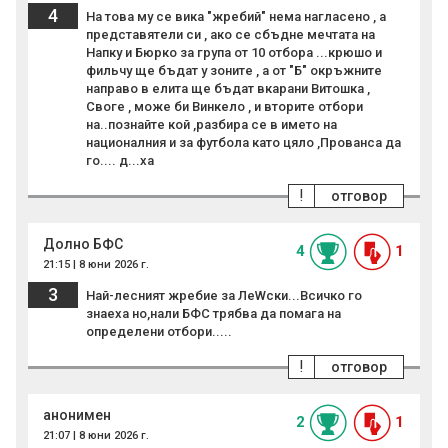
4
На това му се вика "жребий" нема нагласено , а
представятели си , ако се сбъдне мечтата на
Напку и Бюрко за група от 10 отбора ...крюшо и
фильчу ще бъдат у зоните , а от "Б" окръжните
направо в елита ще бъдат вкарани Витошка ,
Своге , може би Винкело , и вторите отбори
на..познайте кой ,разбира се в името на
националния и за футбола като цяло ,Прованса да
го.... д...ха
!
отговор
Долно БФС
4
1
21:15 | 8 юни 2026 г.
3
Най-лесният жребие за ЛеWски...Всичко го
знаеха но,нали БФС трябва да помага на
определени отбори.....
!
отговор
анонимен
2
1
21:07 | 8 юни 2026 г.