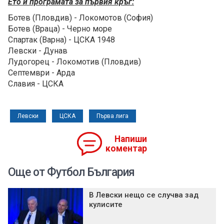
Ето и програмата за първия кръг:
Ботев (Пловдив) - Локомотов (София)
Ботев (Враца) - Черно море
Спартак (Варна) - ЦСКА 1948
Левски - Дунав
Лудогорец - Локомотив (Пловдив)
Септември - Арда
Славия - ЦСКА
Левски
ЦСКА
Първа лига
Напиши
коментар
Още от Футбол България
В Левски нещо се случва зад
кулисите