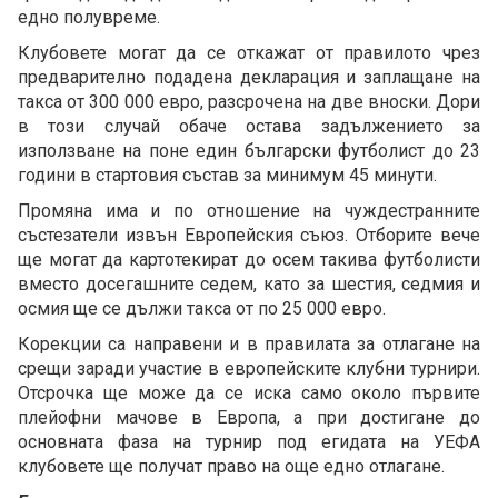
едно полувреме.
Клубовете могат да се откажат от правилото чрез
предварително подадена декларация и заплащане на
такса от 300 000 евро, разсрочена на две вноски. Дори
в този случай обаче остава задължението за
използване на поне един български футболист до 23
години в стартовия състав за минимум 45 минути.
Промяна има и по отношение на чуждестранните
състезатели извън Европейския съюз. Отборите вече
ще могат да картотекират до осем такива футболисти
вместо досегашните седем, като за шестия, седмия и
осмия ще се дължи такса от по 25 000 евро.
Корекции са направени и в правилата за отлагане на
срещи заради участие в европейските клубни турнири.
Отсрочка ще може да се иска само около първите
плейофни мачове в Европа, а при достигане до
основната фаза на турнир под егидата на УЕФА
клубовете ще получат право на още едно отлагане.