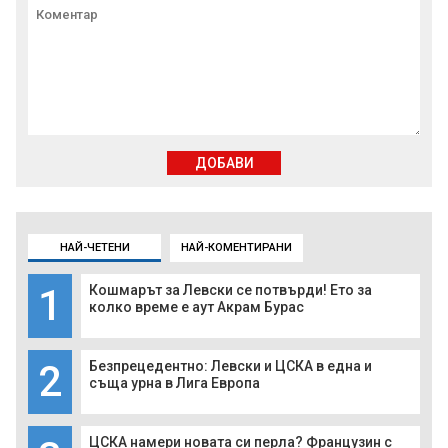
ДОБАВИ
НАЙ-ЧЕТЕНИ
НАЙ-КОМЕНТИРАНИ
1
Кошмарът за Левски се потвърди! Ето за
колко време е аут Акрам Бурас
2
Безпрецедентно: Левски и ЦСКА в една и
съща урна в Лига Европа
ЦСКА намери новата си перла? Французин с