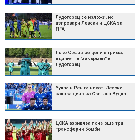
Лудогорец се изложи, но
изпревари Левски и ЦСКА за
FIFA
Локо София се цели в трима,
единият е "закърмен" в
Лудогорец
Уулвс и Рен го искат: Левски
закова цена на Светльо Вуцов
ЦСКА взривява поне още три
трансферни бомби