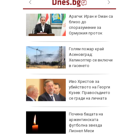
и на
Арагчи: Иран и Оман са
ените
близо до
етне
споразумение за
иберат у
Ормузкия проток
Голям пожар край
 се със
Асеновград:
есечни
Хеликоптер се включи
ракети
в гасенето
си
Иво Христов за
убийството на Георги
но
Кузев: Правосъдието
се гради на личната
отговорност
адев ни
Почина бащата на
рокси
аржентинската
Русия и
футболна звезда
Лионел Меси