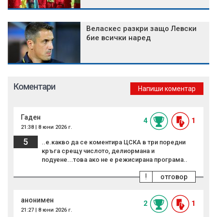
Веласкес разкри защо Левски
бие всички наред
Коментари
Напиши коментар
Гаден
4
1
21:38 | 8 юни 2026 г.
5
..е.какво да се коментира ЦСКА в три поредни
кръга срещу числото, делиормана и
подуене...това ако не е режисирана програма..
!
отговор
анонимен
2
1
21:27 | 8 юни 2026 г.