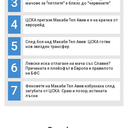
3
мачове за "петлите" е близо до "червените"
4
ЦСКА прегази Макаби Тел Авив и е на крачка от
еврорейд
5
След боя над Макаби Тел Авив: ЦСКА готви
нов звезден трансфер
6
Левски иска отлагане на мача със Славия?
Причината е плейофът в Европа и правилото
на БФС
7
Феновете на Макаби Тел Авив избухнаха след
загубата от ЦСКА: Срам и позор, истината
лъсна