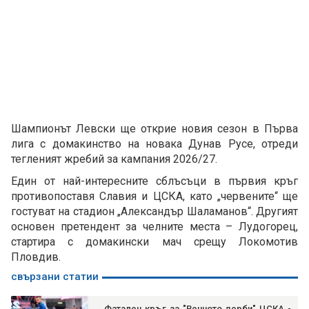
Шампионът Левски ще открие новия сезон в Първа
лига с домакинство на новака Дунав Русе, отреди
тегленият жребий за кампания 2026/27.
Един от най-интересните сблъсъци в първия кръг
противопоставя Славия и ЦСКА, като „червените“ ще
гостуват на стадион „Александър Шаламанов“. Другият
основен претендент за челните места – Лудогорец,
стартира с домакински мач срещу Локомотив
Пловдив.
свързани статии
Фатален кръг за "Вечното дерби" ЦСКА -