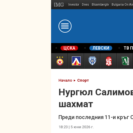
Investor
Dnes
Bloombergtv
Bulgaria On Ai
Megavselena.bg
ЦСКА
ЛЕВСКИ
ТВ 
Начало
Спорт
Нургюл Салимов
шахмат
Преди последния 11-и кръг 
18:23 | 5 юни 2026 г.