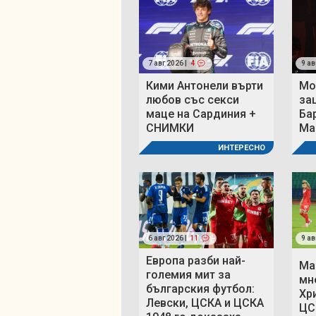
7 авг 2026 |
4
9 ав
Кими Антонели върти
Мо
любов със секси
за
маце на Сардиния +
Ба
СНИМКИ
Ма
ИНТЕРЕСНО
6 авг 2026 |
11
9 ав
Европа разби най-
Ма
големия мит за
мн
българския футбол:
Хр
Левски, ЦСКА и ЦСКА
ЦС