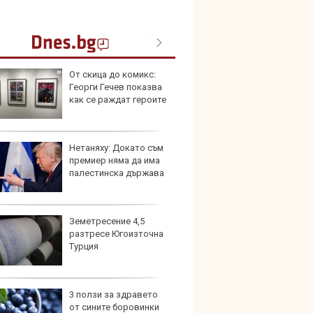
От скица до комикс:
Шестг
Георги Гечев показва
кола 
как се раждат героите
пешех
Нетаняху: Докато съм
Audi 
премиер няма да има
неста
палестинска държава
удълж
Земетресение 4,5
Защо 
разтресе Югоизточна
конск
Турция
решав
пътя
3 ползи за здравето
Петте
от сините боровинки
герма