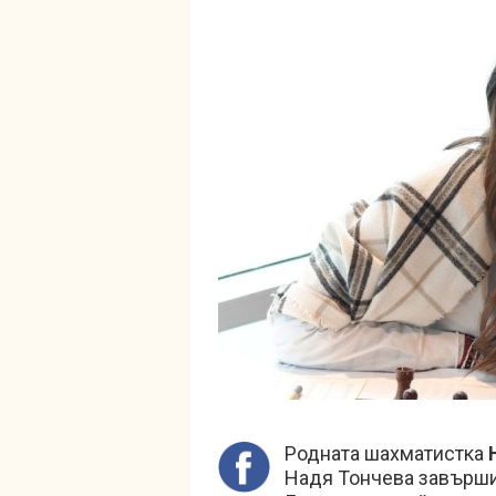
Родната шахматистка
Надя Тончева завърши