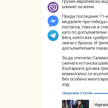
Грузия европейско ин
шахмат за жени.
Преди последния 11-и 
медалите при победа н
постигна, това не и ст
като по допълнителни 
Вега, която взе сребро
окичи с бронза. И трит
допълнителните показ
За да спечели, Салимо
силната естонска шахм
българката дочака гре
моментално се възполз
без особено много вре
ход.
свързани статии
Нургюл