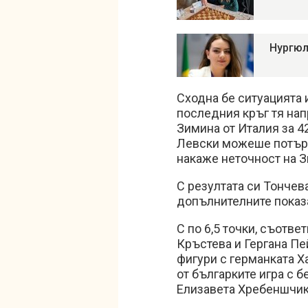
Нургюл
Сходна бе ситуацията и
последния кръг тя нап
Зимина от Италия за 4
Левски можеше потърси
накаже неточност на З
С резултата си Тончев
допълнителните показа
С по 6,5 точки, съотве
Кръстева и Гергана Пе
фигури с германката Х
от българките игра с б
Елизавета Хребеншчик