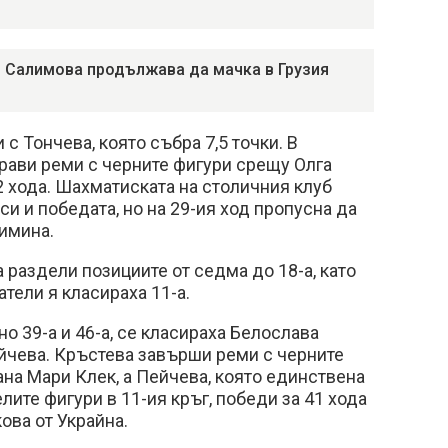
 Салимова продължава да мачка в Грузия
 с Тончева, която събра 7,5 точки. В
рави реми с черните фигури срещу Олга
2 хода. Шахматиската на столичния клуб
 и победата, но на 29-ия ход пропусна да
имина.
а раздели позициите от седма до 18-а, като
тели я класираха 11-а.
тно 39-а и 46-а, се класираха Белослава
йчева. Кръстева завърши реми с черните
ана Мари Клек, а Пейчева, която единствена
елите фигури в 11-ия кръг, победи за 41 хода
ова от Украйна.