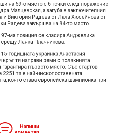
ши на 59-о място с 6 точки след поражение
дра Малцевская, а загуба в заключителния
а и Виктория Радева от Лала Хюсейнова от
чки Радева завършва на 84-то място.
на 97-ма позиция се класира Анджелика
и срещу Ланка Плачникова.
 15-годишната украинка Анастасия
 кръг тя направи реми с полякинята
и гарантира първото място. Със стартов
а 2251 тя е най-нископоставената
та, която става европейска шампионка при
Напиши
коментар