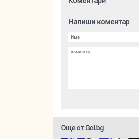
Коментари
Напиши коментар
Още от Gol.bg