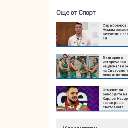
Още от Спорт
Саръбоюков:
Нямам никак
резултат в гл
си
България с
исторически
национален р
на Световнот
лека атлетика
години
Отменят ли
рекордите на
Карлос Насар
какво реши
световната
федерация с
новите катег