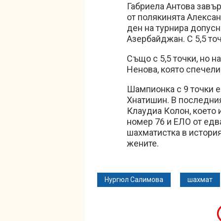
Габриела Антова завър
от полякинята Алексан
ден на турнира допусн
Азербайджан. С 5,5 то
Също с 5,5 точки, но 
Ненова, която спечел
Шампионка с 9 точки е
Хнатишин. В последния
Клаудиа Колон, което 
номер 76 и ЕЛО от едв
шахматистка в история
жените.
Нургюл Салимова
шахмат