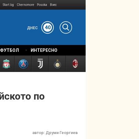
Start.bg
Chernomore
Posoka
Boec
40
ДНЕС
 ФУТБОЛ
ИНТЕРЕСНО
йското по
автор:
Друми Георгиев