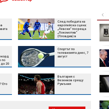
След победата на
ъв
европейска сцена:
Защо комарите хапят
авата
„Левски“ посреща
едни хора повече от
„Локомотив“
други? Науката има
(Пловдив) в
обяснение
първенството на
България
Спортът по
Пожар унищожи
телевизията днес, 7
покрива на бивша
екорд
август
о по
гимназия в Монтана
 до 20
България с
Нетаняху отхвърли
Везенков срещу
плана на Тръмп за
? Ето
Румъния
Газа: Израел няма да
се изтегли
лед
ории
Дрогиран шофьор
предложи 100 евро