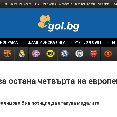
r
Gol
Tialoto
Az-jenata
Puls
Teenproblem
Automedia
Imoti.net
Rabota
Az-deteto
Blog
ПРОГРАМА
ШАМПИОНСКА ЛИГА
ФУТБОЛ СВЯТ
БГ
а остана четвърта на европе
Салимова бе в позиция да атакува медалите