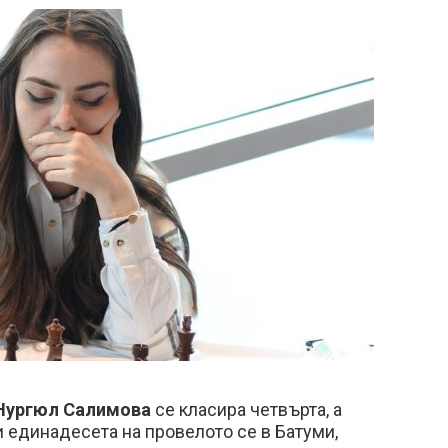
Нургюл Салимова
се класира четвърта, а
 единадесета на провелото се в Батуми,