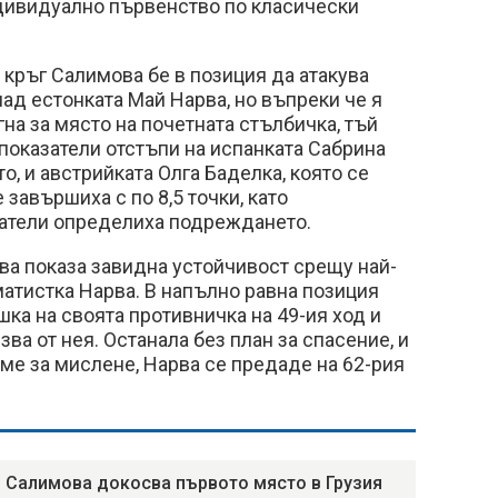
дивидуално първенство по класически
кръг Салимова бе в позиция да атакува
ад естонката Май Нарва, но въпреки че я
игна за място на почетната стълбичка, тъй
показатели отстъпи на испанката Сабрина
то, и австрийката Олга Баделка, която се
е завършиха с по 8,5 точки, като
атели определиха подреждането.
ва показа завидна устойчивост срещу най-
атистка Нарва. В напълно равна позиция
шка на своята противничка на 49-ия ход и
ва от нея. Останала без план за спасение, и
ме за мислене, Нарва се предаде на 62-рия
 Салимова докосва първото място в Грузия