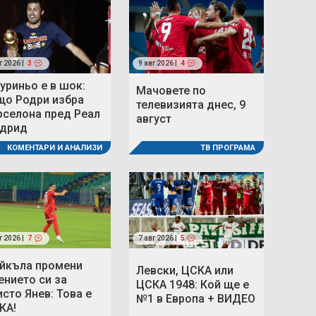
г 2026 |
3
9 авг 2026 |
4
уриньо е в шок:
Мачовете по
що Родри избра
телевизията днес, 9
рселона пред Реал
август
дрид
ТВ ПРОГРАМА
КОМЕНТАРИ И АНАЛИЗИ
г 2026 |
7
7 авг 2026 |
5
йкъла промени
Левски, ЦСКА или
ението си за
ЦСКА 1948: Кой ще е
исто Янев: Това е
№1 в Европа + ВИДЕО
КА!