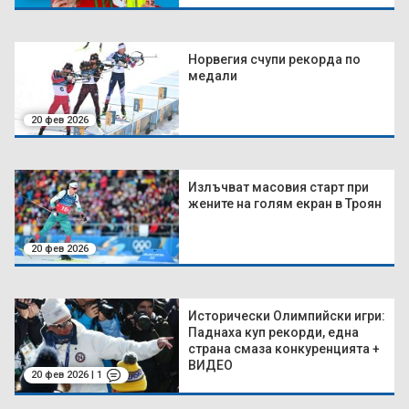
Норвегия счупи рекорда по
медали
20 фев 2026
Излъчват масовия старт при
жените на голям екран в Троян
20 фев 2026
Исторически Олимпийски игри:
Паднаха куп рекорди, една
страна смаза конкуренцията +
ВИДЕО
20 фев 2026 | 1