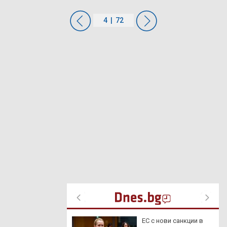
т отново отряза
ЕС с нови санкции в