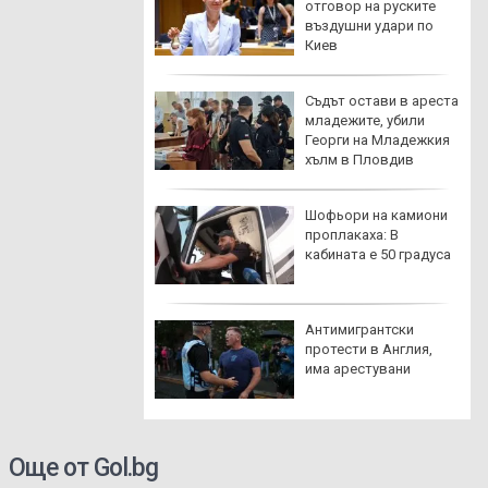
п да получи
отговор на руските
ъп до
въздушни удари по
рателните
Киев
тът се нарежда
Съдът остави в ареста
чно за 3 китайски
младежите, убили
и между 10 и 16
Георги на Младежкия
ст
хълм в Пловдив
на емисия
Шофьори на камиони
проплакаха: В
кабината е 50 градуса
канец със счупен
Антимигрантски
 е открит край
протести в Англия,
 до Бяла
има арестувани
Още от Gol.bg