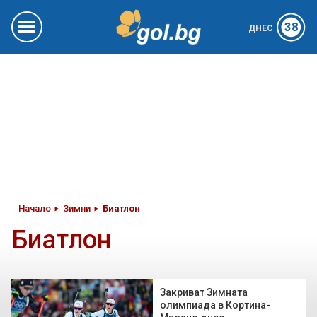
38
ДНЕС
Начало
Зимни
Биатлон
Биатлон
Закриват Зимната
олимпиада в Кортина-