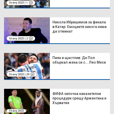
16 яну 2023 | 1
Никола Ибришимов за финала
в Катар: Емоциите никога няма
да отминат
16 яну 2023 | 2
Пиян и щастлив: Де Пол
объркал жена си с... Лео Меси
16 яну 2023 | 29
ФИФА започна наказателни
процедури срещу Аржентина и
Хърватия
14 яну 2023