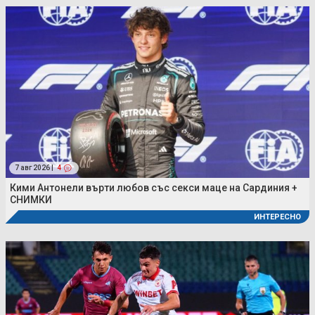
7 авг 2026 |
4
Кими Антонели върти любов със секси маце на Сардиния +
СНИМКИ
ИНТЕРЕСНО