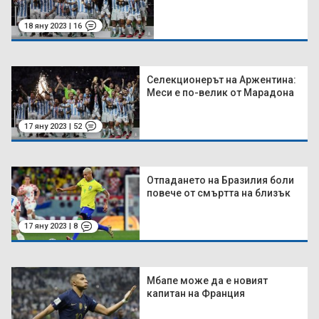
18 яну 2023 | 16
Селекционерът на Аржентина:
Меси е по-велик от Марадона
17 яну 2023 | 52
Отпадането на Бразилия боли
повече от смъртта на близък
17 яну 2023 | 8
Мбапе може да е новият
капитан на Франция