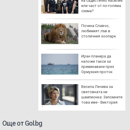
на оръжейните
на садистично насилие
ании в САЩ да
или част от по-голяма
рят
схема?
 и още две
Почина Славчо,
едерации
любимият лъв в
оваха Инфантино
столичния зоопарк
одаде оставка
на емисия
Иран планира да
наложи такси за
преминаване през
Ормузкия проток
иха над 20 мъртви
Весела Лечева за
ела под
световната ни
трически стълб
шампионка: Запомнете
 Габрово
това име - Виктория
Ангелова!
Още от Gol.bg