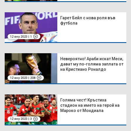
Гарет Бейл с нова роля във
футбола
12 яну 2023 | 1
Невероятно! Араби искат Меси,
дават му по-голяма заплата от
на Кристиано Роналдо
12 яну 2023 | 208
Голяма чест! Кръстиха
стадион на името на герой на
Мароко от Мондиала
12 яну 2023 | 3