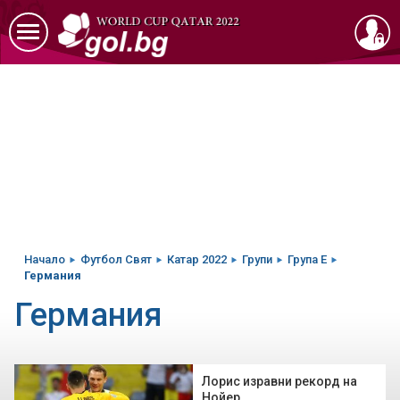
Начало
Футбол Свят
Катар 2022
Групи
Група E
Германия
Германия
Лорис изравни рекорд на
Нойер