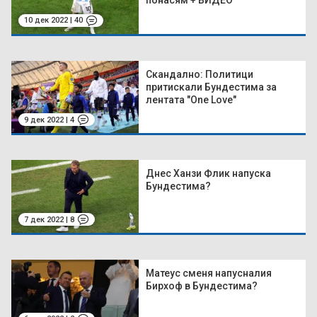
10 дек 2022 | 40
Скандално: Политици
притискали Бундестима за
лентата "One Love"
9 дек 2022 | 4
Днес Ханзи Флик напуска
Бундестима?
7 дек 2022 | 8
Матеус сменя напусналия
Бирхоф в Бундестима?