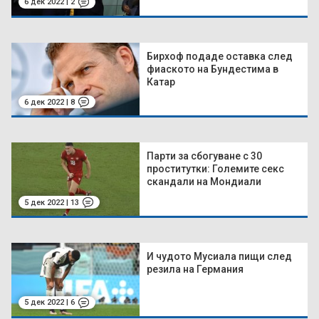
6 дек 2022 | 2
Бирхоф подаде оставка след
фиаското на Бундестима в
Катар
6 дек 2022 | 8
Парти за сбогуване с 30
проститутки: Големите секс
скандали на Мондиали
5 дек 2022 | 13
И чудото Мусиала пищи след
резила на Германия
5 дек 2022 | 6