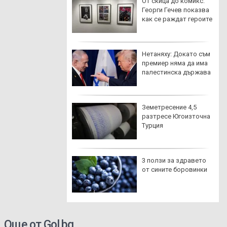
 комарите хапят
От скица до комикс:
 хора повече от
Георги Гечев показва
и? Науката има
как се раждат героите
нение
ар унищожи
Нетаняху: Докато съм
ива на бивша
премиер няма да има
азия в Монтана
палестинска държава
няху отхвърли
Земетресение 4,5
а на Тръмп за
разтресе Югоизточна
: Израел няма да
Турция
зтегли
гиран шофьор
3 ползи за здравето
ложи 100 евро
от сините боровинки
уп на полицаи
 Поморие
Още от Gol.bg