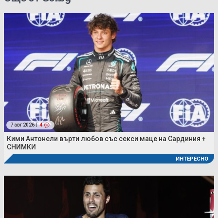
7 авг 2026 |
4
Кими Антонели върти любов със секси маце на Сардиния +
СНИМКИ
ИНТЕРЕСНО