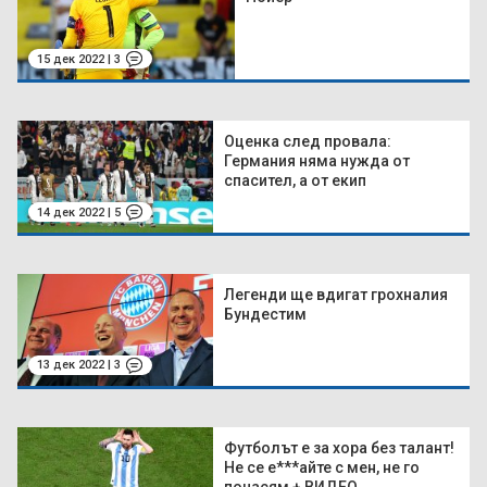
15 дек 2022 | 3
Оценка след провала:
Германия няма нужда от
спасител, а от екип
14 дек 2022 | 5
Легенди ще вдигат грохналия
Бундестим
13 дек 2022 | 3
Футболът е за хора без талант!
Не се е***айте с мен, не го
понасям + ВИДЕО