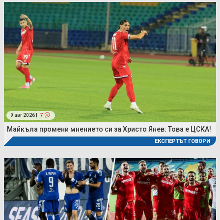
9 авг 2026 |
7
Майкъла промени мнението си за Христо Янев: Това е ЦСКА!
ЕКСПЕРТЪТ ГОВОРИ