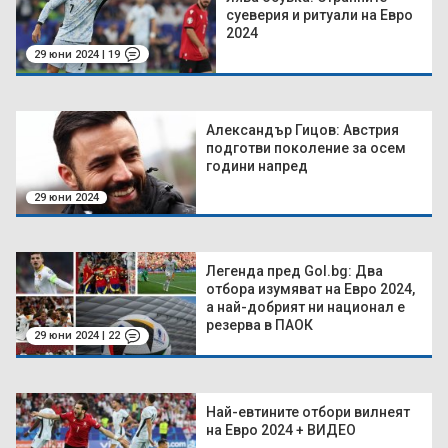
суеверия и ритуали на Евро
2024
29 юни 2024 | 19
Александър Гицов: Австрия
подготви поколение за осем
години напред
29 юни 2024
Легенда пред Gol.bg: Два
отбора изумяват на Евро 2024,
а най-добрият ни национал е
резерва в ПАОК
29 юни 2024 | 22
Най-евтините отбори вилнеят
на Евро 2024 + ВИДЕО