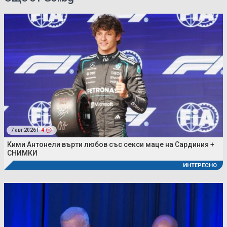
7 авг 2026 |
4
Кими Антонели върти любов със секси маце на Сардиния +
СНИМКИ
ИНТЕРЕСНО