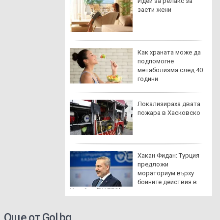
ила за безопасно
Идеи за релакс за
не на кърлеж
заети жени
о да направим,
Как храната може да
изгубим личната
подпомогне
арта в чужбина
метаболизма след 40
години
пта за картофи
Локализираха двата
сирене и кашкавал
пожара в Хасковско
урна
инен удар: Как да
Хакан Фидан: Турция
ознаем опасните
предложи
птоми
мораториум върху
бойните действия в
Украйна (ВИДЕО)
Още от Gol.bg