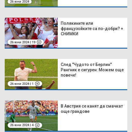
26 юни 2024
Полякините или
французойките са по-добри? +
СНИМКИ
26 юни 2024 | 19
След "Чудото от Берлин"
Рангник е сигурен: Можем още
повече!
26 юни 2024 | 1
В Австрия се канят да смачкат
още грандове
26 юни 2024 | 4