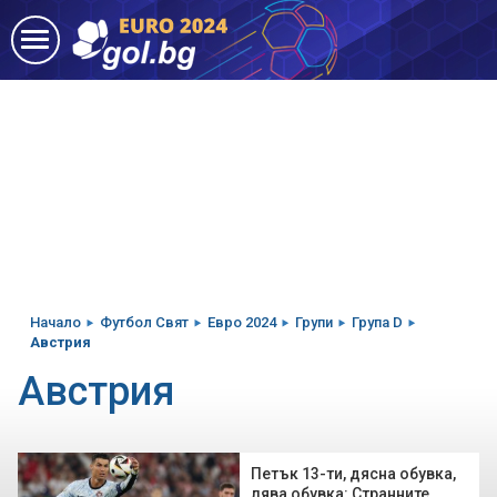
Начало
Футбол Свят
Евро 2024
Групи
Група D
Австрия
Австрия
Петък 13-ти, дясна обувка,
лява обувка: Странните