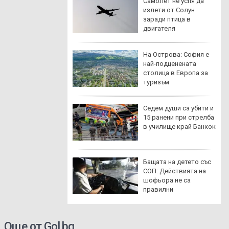
ерт: Печалбата,
Самолет не успя да
о реализира АЕЦ
излети от Солун
лодуй", е обидно
заради птица в
а
двигателя
 предупреди
На Острова: София е
арите: Не
най-подценената
вайте до Куба
столица в Европа за
туризъм
 пожари
Седем души са убити и
хнаха в Гърция,
15 ранени при стрелба
уациите
в училище край Банкок
дължават
итна буря
Бащата на детето със
лита Земята през
СОП: Действията на
нда, ще продължи
шофьора не са
 два дни
правилни
Още от Gol.bg