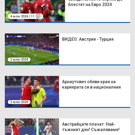
блестят на Евро 2024
4 юли 2024 | 11
ВИДЕО: Австрия - Турция
3 юли 2024
Арнаутович обяви края на
кариерата си в националния
3 юли 2024
Австрийците плачат: Най-
тъжният ден! Съжаляваме!