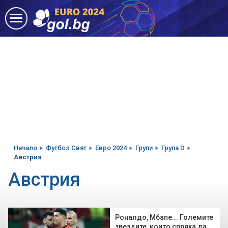
Начало
Футбол Свят
Евро 2024
Групи
Група D
Австрия
Австрия
Роналдо, Мбапе... Големите
звездите, които спряха да