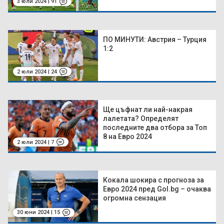
3 юли 2024 | 91
ПО МИНУТИ: Австрия – Турция
1:2
2 юли 2024 | 24
Ще цъфнат ли най-накрая
лалетата? Определят
последните два отбора за Топ
8 на Евро 2024
2 юли 2024 | 7
Кокала шокира с прогноза за
Евро 2024 пред Gol.bg – очаква
огромна сензация
30 юни 2024 | 15