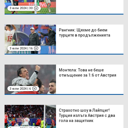
3 юли 2024 | 30
Рангник: Щяхме до бием
турците в продълженията
3 юли 2024 | 16
Монтела: Това не беше
отмъщение за 1:6 от Австрия
3 юли 2024 | 6
Страхотно шоу в Лайпциг!
Турция излъга Австрия с два
гола на защитник