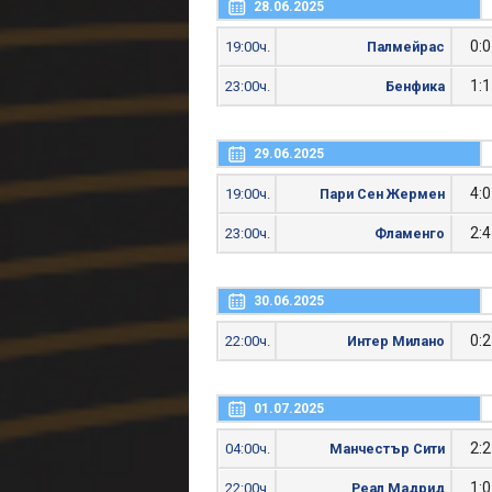
28.06.2025
0:0
19:00ч.
Палмейрас
1:1
23:00ч.
Бенфика
29.06.2025
4:0
19:00ч.
Пари Сен Жермен
2:4
23:00ч.
Фламенго
30.06.2025
0:2
22:00ч.
Интер Милано
01.07.2025
2:2
04:00ч.
Манчестър Сити
1:0
22:00ч.
Реал Мадрид