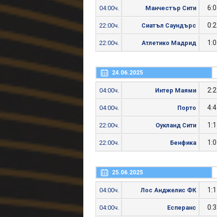
6:0
04:00ч.
Манчестър Сити
0:2
22:00ч.
Сиатъл Саундърс
1:0
22:00ч.
Атлетико Мадрид
24.06.2025
2:2
04:00ч.
Интер Маями
4:4
04:00ч.
Порто
1:1
22:00ч.
Оукланд Сити
1:0
22:00ч.
Бенфика
25.06.2025
1:1
04:00ч.
Лос Анджелис ФК
0:3
04:00ч.
Есперанс