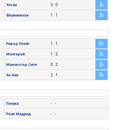
3
2 : 0
Улсан
т
3
1 : 1
Флуминензе
т
0
1 : 1
Ривър Плейт
т
3
1 : 2
Монтерей
т
3
0 : 2
Манчестър Сити
т
0
2 : 1
Ал Аин
т
- : -
Пачука
- : -
Реал Мадрид