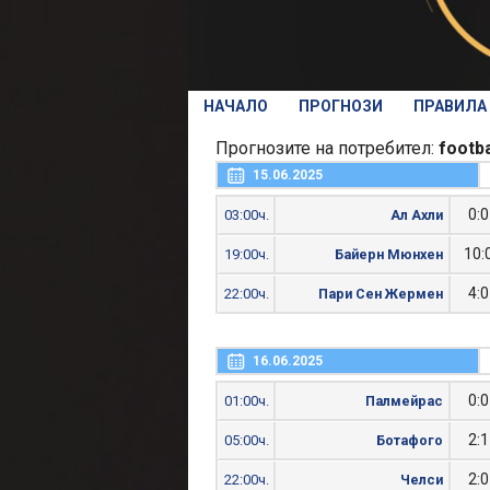
НАЧАЛО
ПРОГНОЗИ
ПРАВИЛА
Прогнозите на потребител:
footb
15.06.2025
0:0
03:00ч.
Ал Ахли
10:
19:00ч.
Байерн Мюнхен
4:0
22:00ч.
Пари Сен Жермен
16.06.2025
0:0
01:00ч.
Палмейрас
2:1
05:00ч.
Ботафого
2:0
22:00ч.
Челси