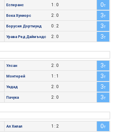
0
1 : 0
Есперанс
т
3
2 : 0
Бока Хуниорс
т
3
0 : 2
Борусия Дортмунд
т
3
2 : 0
Урава Ред Даймъндс
т
3
2 : 0
Улсан
т
3
1 : 1
Монтерей
т
3
2 : 0
Уидад
т
3
2 : 0
Пачука
т
0
1 : 2
Ал Хилал
т