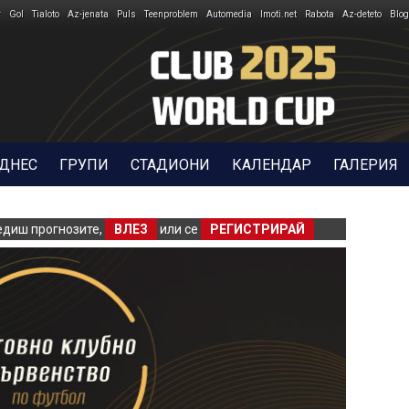
r
Gol
Tialoto
Az-jenata
Puls
Teenproblem
Automedia
Imoti.net
Rabota
Az-deteto
Blog
 ДНЕС
ГРУПИ
СТАДИОНИ
КАЛЕНДАР
ГАЛЕРИЯ
едиш прогнозите,
ВЛЕЗ
или се
РЕГИСТРИРАЙ