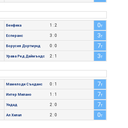
0
1 : 2
Бенфика
т
3
3 : 0
Есперанс
т
7
0 : 0
Борусия Дортмунд
т
3
2 : 1
Урава Ред Даймъндс
т
7
0 : 1
Мамелоди Сънданс
т
7
1 : 1
Интер Милано
т
7
2 : 0
Уидад
т
0
2 : 0
Ал Хилал
т