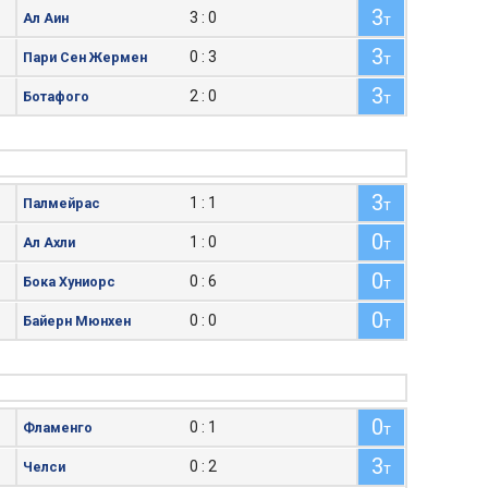
3
3 : 0
Ал Аин
т
3
0 : 3
Пари Сен Жермен
т
3
2 : 0
Ботафого
т
3
1 : 1
Палмейрас
т
0
1 : 0
Ал Ахли
т
0
0 : 6
Бока Хуниорс
т
0
0 : 0
Байерн Мюнхен
т
0
0 : 1
Фламенго
т
3
0 : 2
Челси
т