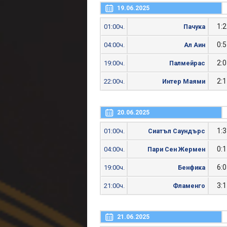
19.06.2025
1:2
01:00ч.
Пачука
0:5
04:00ч.
Ал Аин
2:0
19:00ч.
Палмейрас
2:1
22:00ч.
Интер Маями
20.06.2025
1:3
01:00ч.
Сиатъл Саундърс
0:1
04:00ч.
Пари Сен Жермен
6:0
19:00ч.
Бенфика
3:1
21:00ч.
Фламенго
21.06.2025