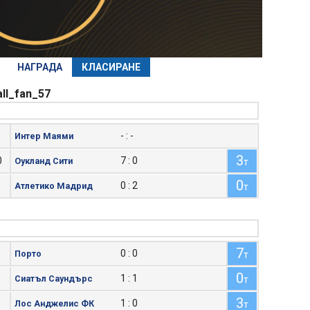
НАГРАДА
КЛАСИРАНЕ
all_fan_57
- : -
Интер Маями
3
0
7 : 0
Оукланд Сити
т
0
0 : 2
Атлетико Мадрид
т
7
0 : 0
Порто
т
0
1 : 1
Сиатъл Саундърс
т
3
1 : 0
Лос Анджелис ФК
т