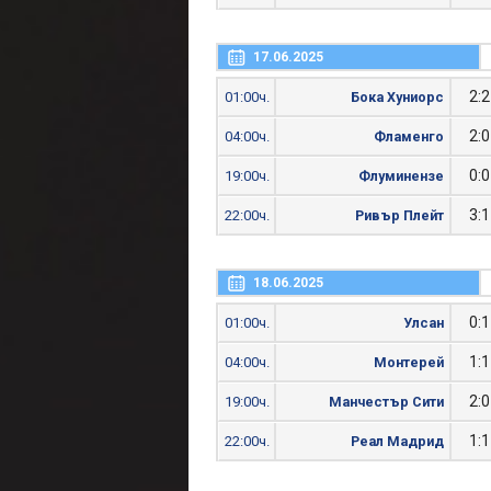
17.06.2025
2:2
01:00ч.
Бока Хуниорс
2:0
04:00ч.
Фламенго
0:0
19:00ч.
Флуминензе
3:1
22:00ч.
Ривър Плейт
18.06.2025
0:1
01:00ч.
Улсан
1:1
04:00ч.
Монтерей
2:0
19:00ч.
Манчестър Сити
1:1
22:00ч.
Реал Мадрид