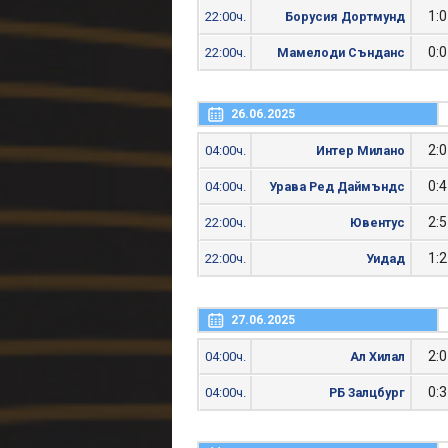
1:0
22:00ч.
Борусия Дортмунд
0:0
22:00ч.
Мамелоди Сънданс
26.06.2025
2:0
04:00ч.
Интер Милано
0:4
04:00ч.
Урава Ред Даймъндс
2:5
22:00ч.
Ювентус
1:2
22:00ч.
Уидад
27.06.2025
2:0
04:00ч.
Ал Хилал
0:3
04:00ч.
РБ Залцбург