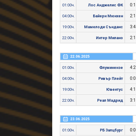
0:1
01:00ч.
Лос Анджелис ФК
2:1
04:00ч.
Байерн Мюнхен
3:4
19:00ч.
Мамелоди Сънданс
2:1
22:00ч.
Интер Милано
22.06.2025
4:2
01:00ч.
Флуминензе
0:0
04:00ч.
Ривър Плейт
4:1
19:00ч.
Ювентус
3:1
22:00ч.
Реал Мадрид
23.06.2025
0:0
01:00ч.
РБ Залцбург