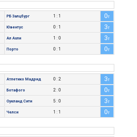
0
1 : 1
РБ Залцбург
т
3
0 : 1
Ювентус
т
3
1 : 0
Ал Ахли
т
0
0 : 1
Порто
т
3
0 : 2
Атлетико Мадрид
т
0
2 : 0
Ботафого
т
3
5 : 0
Оукланд Сити
т
0
1 : 1
Челси
т