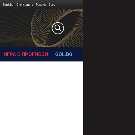
Start.bg
Chernomore
Posoka
Boec
ИГРА С ПРОГНОЗИ
GOL.BG