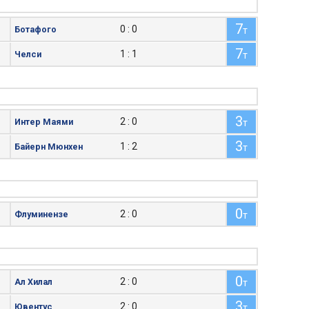
7
0 : 0
Ботафого
т
7
1 : 1
Челси
т
3
2 : 0
Интер Маями
т
3
1 : 2
Байерн Мюнхен
т
0
2 : 0
Флуминензе
т
0
2 : 0
Ал Хилал
т
3
2 : 0
Ювентус
т