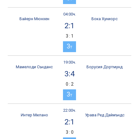
04:00ч.
Байерн Мюнхен
Бока Хуниорс
2:1
3 : 1
3
т
19:00ч.
Мамелоди Сънданс
Борусия Дортмунд
3:4
0 : 2
3
т
22:00ч.
Интер Милано
Урава Ред Даймъндс
2:1
3 : 0