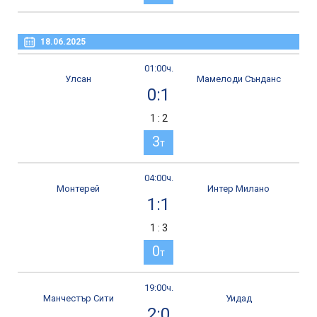
18.06.2025
01:00ч.
Улсан
Мамелоди Сънданс
0:1
1 : 2
3
т
04:00ч.
Монтерей
Интер Милано
1:1
1 : 3
0
т
19:00ч.
Манчестър Сити
Уидад
2:0