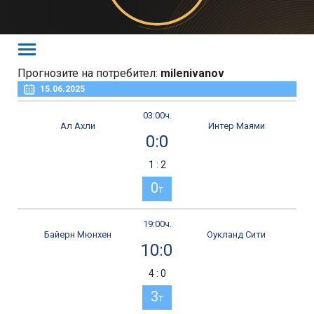
Прогнозите на потребител:
milenivanov
15.06.2025
03:00ч.
Ал Ахли
Интер Маями
0:0
1 : 2
0
т
19:00ч.
Байерн Мюнхен
Оукланд Сити
10:0
4 : 0
3
т