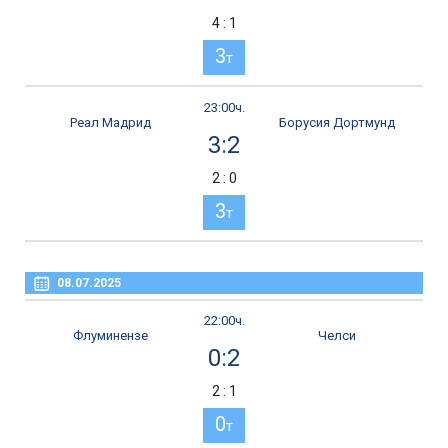
4 : 1
3
т
23:00ч.
Реал Мадрид
Борусия Дортмунд
3:2
2 : 0
3
т
08.07.2025
22:00ч.
Флуминензе
Челси
0:2
2 : 1
0
т