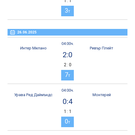
1 : 1
3
т
26.06.2025
04:00ч.
Интер Милано
Ривър Плейт
2:0
2 : 0
7
т
04:00ч.
Урава Ред Даймъндс
Монтерей
0:4
1 : 1
0
т