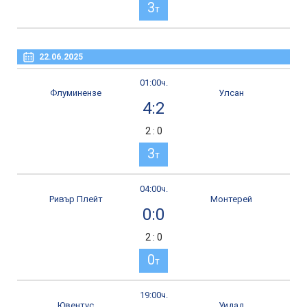
3
т
22.06.2025
01:00ч.
Флуминензе
Улсан
4:2
2 : 0
3
т
04:00ч.
Ривър Плейт
Монтерей
0:0
2 : 0
0
т
19:00ч.
Ювентус
Уидад