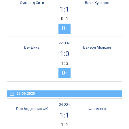
Оукланд Сити
Бока Хуниорс
1:1
0 : 1
0
т
22:00ч.
Бенфика
Байерн Мюнхен
1:0
1 : 3
0
т
25.06.2025
04:00ч.
Лос Анджелис ФК
Фламенго
1:1
1 : 1