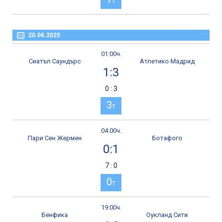
т
20.06.2025
01:00ч.
Сиатъл Саундърс
Атлетико Мадрид
1:3
0 : 3
3
т
04:00ч.
Пари Сен Жермен
Ботафого
0:1
7 : 0
0
т
19:00ч.
Бенфика
Оукланд Сити