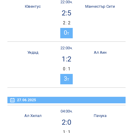
22:00ч.
Ювентус
Манчестър Сити
2:5
2 : 2
0
т
22:00ч.
Уидад
Ал Аин
1:2
0 : 1
3
т
27.06.2025
04:00ч.
Ал Хилал
Пачука
2:0
1 : 1