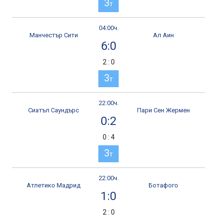
3
т
04:00ч.
Манчестър Сити
Ал Аин
6:0
2 : 0
3
т
22:00ч.
Сиатъл Саундърс
Пари Сен Жермен
0:2
0 : 4
3
т
22:00ч.
Атлетико Мадрид
Ботафого
1:0
2 : 0