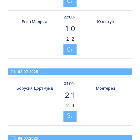
0
т
22:00ч.
Реал Мадрид
Ювентус
1:0
2 : 2
0
т
02.07.2025
04:00ч.
Борусия Дортмунд
Монтерей
2:1
2 : 0
3
т
04.07.2025