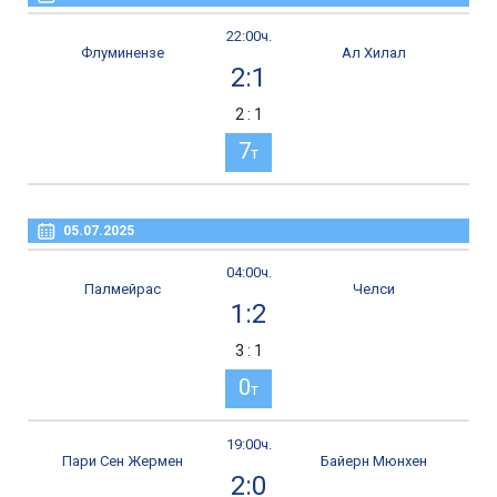
22:00ч.
Флуминензе
Ал Хилал
2:1
2 : 1
7
т
05.07.2025
04:00ч.
Палмейрас
Челси
1:2
3 : 1
0
т
19:00ч.
Пари Сен Жермен
Байерн Мюнхен
2:0