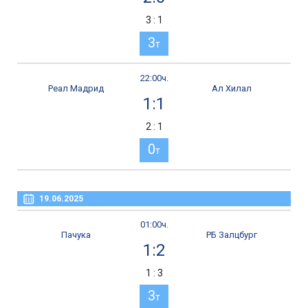
3 : 1
3
т
22:00ч.
Реал Мадрид
Ал Хилал
1:1
2 : 1
0
т
19.06.2025
01:00ч.
Пачука
РБ Залцбург
1:2
1 : 3
3
т