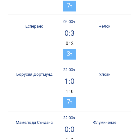
7
т
04:00ч.
Есперанс
Челси
0:3
0 : 2
3
т
22:00ч.
Борусия Дортмунд
Улсан
1:0
1 : 0
7
т
22:00ч.
Мамелоди Сънданс
Флуминензе
0:0