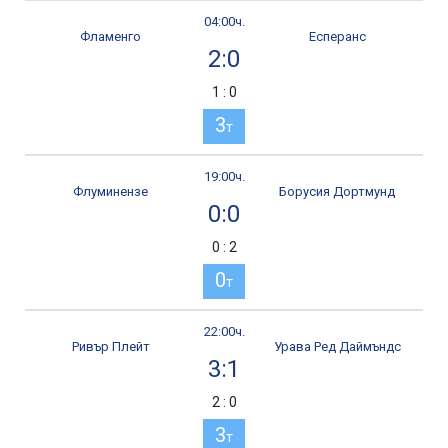
04:00ч.
Фламенго
Есперанс
2:0
1 : 0
3
т
19:00ч.
Флуминензе
Борусия Дортмунд
0:0
0 : 2
0
т
22:00ч.
Ривър Плейт
Урава Ред Даймъндс
3:1
2 : 0
3
т