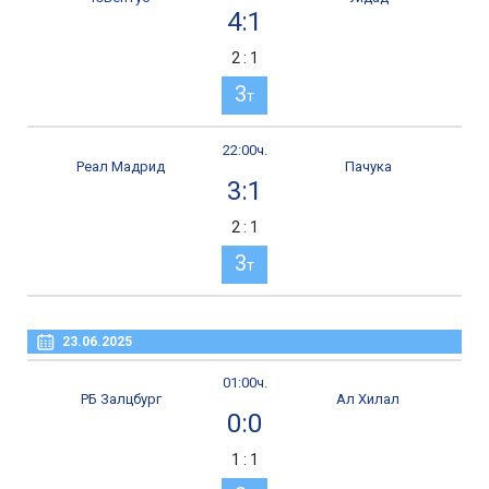
4:1
2 : 1
3
т
22:00ч.
Реал Мадрид
Пачука
3:1
2 : 1
3
т
23.06.2025
01:00ч.
РБ Залцбург
Ал Хилал
0:0
1 : 1