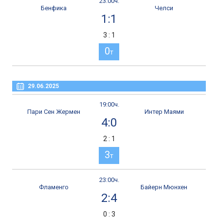
23:00ч.
Бенфика
Челси
1:1
3 : 1
0
т
29.06.2025
19:00ч.
Пари Сен Жермен
Интер Маями
4:0
2 : 1
3
т
23:00ч.
Фламенго
Байерн Мюнхен
2:4
0 : 3