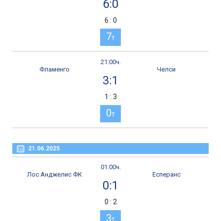
6:0
6 : 0
7
т
21:00ч.
Фламенго
Челси
3:1
1 : 3
0
т
21.06.2025
01:00ч.
Лос Анджелис ФК
Есперанс
0:1
0 : 2
3
т