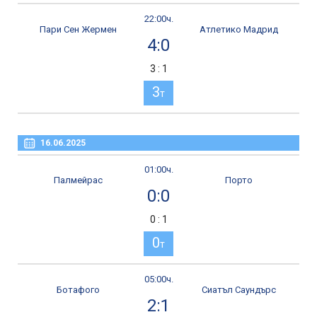
22:00ч.
Пари Сен Жермен
Атлетико Мадрид
4:0
3 : 1
3
т
16.06.2025
01:00ч.
Палмейрас
Порто
0:0
0 : 1
0
т
05:00ч.
Ботафого
Сиатъл Саундърс
2:1