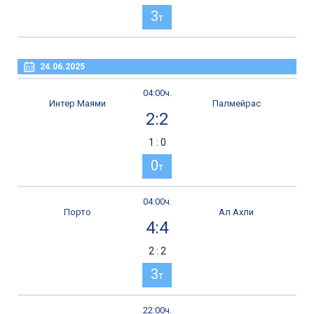
3
т
24.06.2025
04:00ч.
Интер Маями
Палмейрас
2:2
1 : 0
0
т
04:00ч.
Порто
Ал Ахли
4:4
2 : 2
3
т
22:00ч.