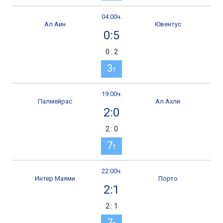
04:00ч.
Ал Аин
Ювентус
0:5
0 : 2
3
т
19:00ч.
Палмейрас
Ал Ахли
2:0
2 : 0
7
т
22:00ч.
Интер Маями
Порто
2:1
2 : 1
7