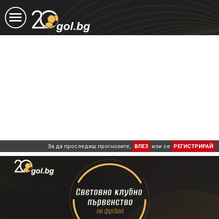
За да проследиш прогнозите,
ВЛЕЗ
или се
РЕГИСТРИРАЙ