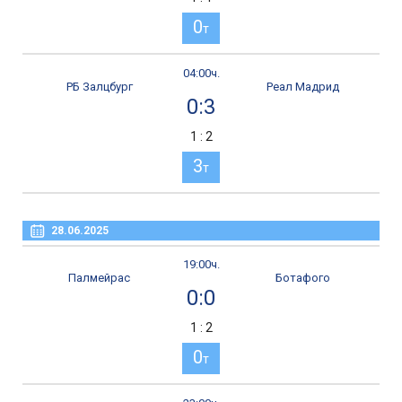
0
т
04:00ч.
РБ Залцбург
Реал Мадрид
0:3
1 : 2
3
т
28.06.2025
19:00ч.
Палмейрас
Ботафого
0:0
1 : 2
0
т