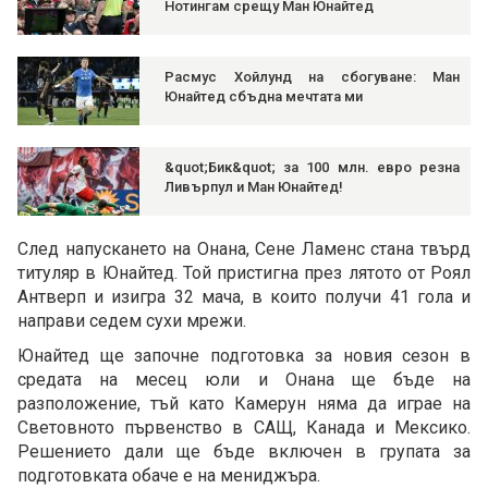
Нотингам срещу Ман Юнайтед
Расмус Хойлунд на сбогуване: Ман
Юнайтед сбъдна мечтата ми
&quot;Бик&quot; за 100 млн. евро резна
Ливърпул и Ман Юнайтед!
След напускането на Онана, Сене Ламенс стана твърд
титуляр в Юнайтед. Той пристигна през лятото от Роял
Антверп и изигра 32 мача, в които получи 41 гола и
направи седем сухи мрежи.
Юнайтед ще започне подготовка за новия сезон в
средата на месец юли и Онана ще бъде на
разположение, тъй като Камерун няма да играе на
Световното първенство в САЩ, Канада и Мексико.
Решението дали ще бъде включен в групата за
подготовката обаче е на мениджъра.