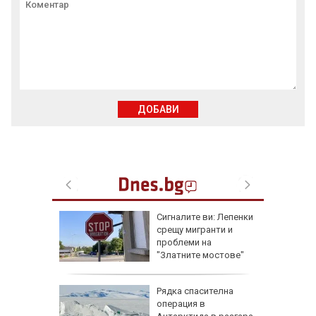
ДОБАВИ
еста
Сигналите ви: Лепенки
срещу мигранти и
проблеми на
"Златните мостове"
ова
Рядка спасителна
 млн.
операция в