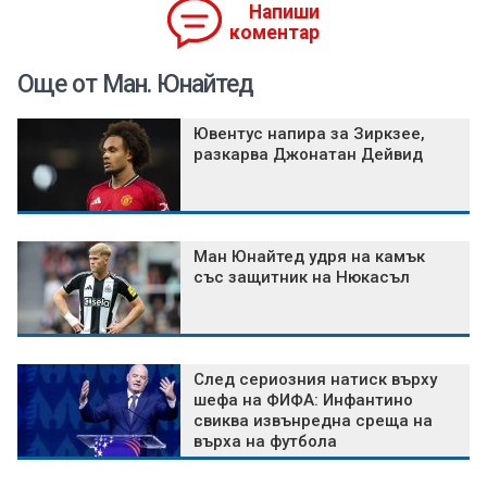
Напиши
коментар
Още от Ман. Юнайтед
Ювентус напира за Зиркзее,
разкарва Джонатан Дейвид
Ман Юнайтед удря на камък
със защитник на Нюкасъл
След сериозния натиск върху
шефа на ФИФА: Инфантино
свиква извънредна среща на
върха на футбола