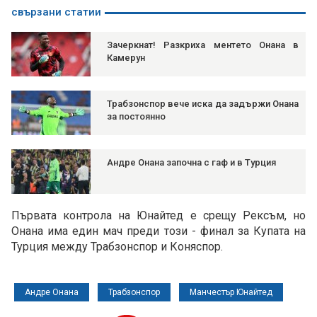
свързани статии
Зачеркнат! Разкриха ментето Онана в
Камерун
Трабзонспор вече иска да задържи Онана
за постоянно
Андре Онана започна с гаф и в Турция
Първата контрола на Юнайтед е срещу Рексъм, но
Онана има един мач преди този - финал за Купата на
Турция между Трабзонспор и Коняспор.
Андре Онана
Трабзонспор
Манчестър Юнайтед