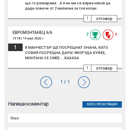
ще го разкараме . А и не ми се вярва някой да
даде повече от 2 милиона за тоя клоун .
!
отговор
ЕВРОМОНТАНЕЦ 6/6
7
1
19:18 | 19 май 2026 г.
1
В МАНЧЕСТЪР ЩЕ ПОСРЕЩНАТ ОНАНА, КАТО
СОФИЯ ПОСРЕЩНА ДАРА! ЯКОРУДА КУФЕЕ,
МОНТАНА СЕ СМЕЕ....ХАХАХА
!
отговор
Напиши коментар
ВЛЕЗ
|
РЕГИСТРАЦИЯ