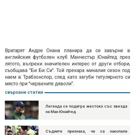
Вратарят Андре Онана планира да се завърне в
английския футболен клуб Манчестър Юнайтед през
лятото, въпреки значителен интерес от други отбори,
съобщава "Би Би Си". Той прекара миналия сезон под
наем в Трабзонспор, след като загуби титулярното си
място при "червените дяволи".
свързани статии
Легенда се подигра жестоко със звезда
на Ман Юнайтед
Съдиите признаха, че са закопали