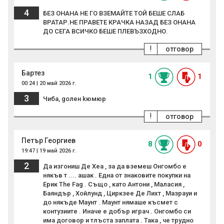
4
БЕЗ ОНАНА НЕ ГО ВЗЕМАЙТЕ ТОЙ БЕШЕ СЛАБ
ВРАТАР.НЕ ПРАВЕТЕ КРАЧКА НАЗАД БЕЗ ОНАНА
ДО СЕГА ВСИЧКО БЕШЕ ПЛЕВЪЗХОДНО.
!
отговор
Бартез
1
1
00:24 | 20 май 2026 г.
3
Чиба, goлен kюмюp
!
отговор
Петър Георгиев
8
0
19:47 | 19 май 2026 г.
2
Да изгониш Де Хеа , за да вземеш Онгомбо е
някъв т .... ашак . Една от знаковите покупки на
Ерик The Fag . Също , като Антони , Маласия ,
Баяндър , Хойлунд , Циркзее Де Лихт , Мазрауи и
до някъде Маунт . Маунт нямаше късмет с
контузиите . Иначе е добър играч . Онгомбо си
има договор и тлъста заплата . Така , че трудно