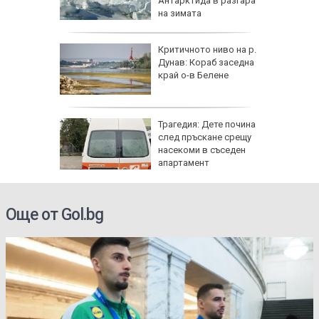
а на
Антарктида в разгара
н
на зимата
ъса
Критичното ниво на р.
жаха
Дунав: Кораб заседна
ай Видин
край о-в Белене
Трагедия: Дете почина
 8 август
след пръскане срещу
 Как
насекоми в съседен
те води
апартамент
ка на
Още от Gol.bg