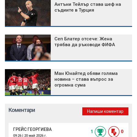
Антъни Тейлър става шеф на
съдиите в Турция
Сеп Блатер отсече: Жена
трябва да ръководи ФИФА
Ман Юнайтед обяви голяма
новина – става въпрос за
огромна сума
Коментари
Напиши коментар
ГРЕЙС ГЕОРГИЕВА
1
0
09:26 | 20 май 2026 г.