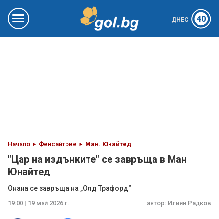
40
ДНЕС
Начало
Фенсайтове
Ман. Юнайтед
"Цар на издънките" се завръща в Ман
Юнайтед
Онана се завръща на „Олд Трафорд“
19:00 | 19 май 2026 г.
автор:
Илиян Радков