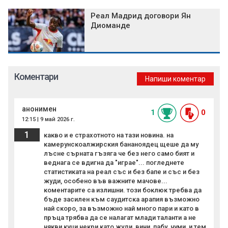
Реал Мадрид договори Ян
Диоманде
Коментари
Напиши коментар
анонимен
1
0
12:15 | 9 май 2026 г.
1
какво и е страхотното на тази новина. на
камерунскоалжирския бананоядец щеше да му
лъсне сърната гъзяга че без него само бият и
веднага се вдигна да "играе"... погледнете
статистиката на реал със и без бапе и със и без
жуди, особено във важните мачове...
коментарите са излишни. този боклюк требва да
бъде засилен към саудитска арапия възможно
най скоро, за възможно най много пари и като в
пръца трябва да се налагат млади таланти а не
някви куци некри като жуди, вини, пабу, чуми, и тем