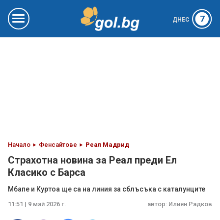
7
ДНЕС
Начало
Фенсайтове
Реал Мадрид
Страхотна новина за Реал преди Ел
Класико с Барса
Мбапе и Куртоа ще са на линия за сблъсъка с каталунците
11:51 | 9 май 2026 г.
автор:
Илиян Радков