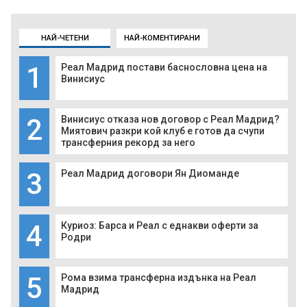
НАЙ-ЧЕТЕНИ
НАЙ-КОМЕНТИРАНИ
1
Реал Мадрид постави баснословна цена на
Винисиус
2
Винисиус отказа нов договор с Реал Мадрид?
Миятович разкри кой клуб е готов да счупи
трансферния рекорд за него
3
Реал Мадрид договори Ян Диоманде
4
Куриоз: Барса и Реал с еднакви оферти за
Родри
5
Рома взима трансферна издънка на Реал
Мадрид