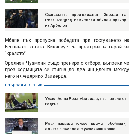
Скандалите продължават! Звезди на
Реал Мадрид измислили обиден прякор
на Арбелоа
Мбапе пък пропусна победата при гостуването на
Еспаньол, когато Винисиус се превърна в герой за
“кралете”.
Орелиен Чуамени също тренира с отбора, въпреки че
през седмицата се стигна до два инцидента между
него и Федерико Валверде.
свързани статии
Ужас! Ас на Реал Мадрид аут за повече от
година
Реал наказва тежко двама побойници,
едната с звезда е с ужасяваща рана