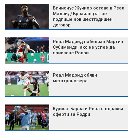
Винисиус Жуниор остава в Реал
Мадрид! Бразилецът ще
подпише нов шестгодишен
договор
Реал Мадрид набеляза Мартин
Субименди, ако не успее да
привлече Родри
Реал Мадрид обяви
мегатрансфера
Куриоз: Барса и Реал с еднакви
оферти за Родри