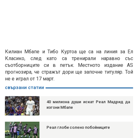
Килиан Мбапе и Тибо Куртоа ще са на линия за Ел
Класико, след като са тренирали наравно със
съотборниците си в петък. Местното издание AS
прогнозира, че стражът дори ще започне титуляр. Той
не е играл от 17 март.
свързани статии
40 милиона души искат Реал Мадрид да
изгони Мбапе
Реал глоби солено побойниците