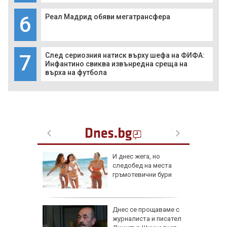
6
Реал Мадрид обяви мегатрансфера
7
След сериозния натиск върху шефа на ФИФА:
Инфантино свиква извънредна среща на
върха на футбола
 август
И днес жега, но
следобед на места
и важни
гръмотевични бури
одиите
збра
Днес се прощаваме с
I
журналиста и писател