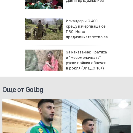
Димитър Шумналиев
еги: Как
Искандер и С-400
срещу изчерпваща се
да
ПВО: Ново
 хората?
предизвикателство за
Украйна
За наказание: Пратиха
в “месомелачката”
руски войник облечен
в рокля (ВИДЕО 16+)
Още от Gol.bg