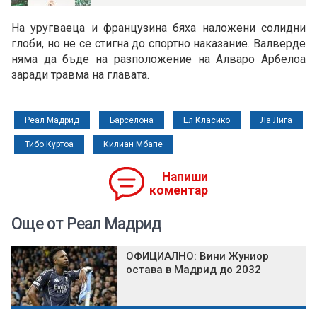
На уругваеца и французина бяха наложени солидни
глоби, но не се стигна до спортно наказание. Валверде
няма да бъде на разположение на Алваро Арбелоа
заради травма на главата.
Реал Мадрид
Барселона
Ел Класико
Ла Лига
Тибо Куртоа
Килиан Мбапе
Напиши
коментар
Още от Реал Мадрид
ОФИЦИАЛНО: Вини Жуниор
остава в Мадрид до 2032