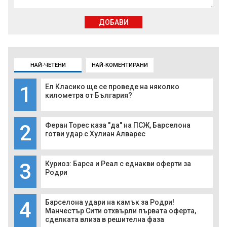
ДОБАВИ
НАЙ-ЧЕТЕНИ
НАЙ-КОМЕНТИРАНИ
1
Ел Класико ще се проведе на няколко
километра от България?
2
Феран Торес каза "да" на ПСЖ, Барселона
готви удар с Хулиан Алварес
3
Куриоз: Барса и Реал с еднакви оферти за
Родри
4
Барселона удари на камък за Родри!
Манчестър Сити отхвърли първата оферта,
сделката влиза в решителна фаза