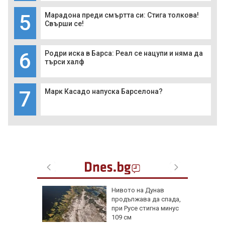
5
Марадона преди смъртта си: Стига толкова!
Свърши се!
6
Родри иска в Барса: Реал се нацупи и няма да
търси халф
7
Марк Касадо напуска Барселона?
лнени
Нивото на Дунав
йма и
продължава да спада,
при Русе стигна минус
109 см