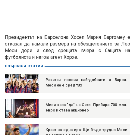
Президентът на Барселона Хосеп Мария Бартомеу е
отказал да намали размера на обезщетението за Лео
Меси дори и след срещата вчера с бащата на
футболиста и негов агент Хорхе.
свързани статии
Ракитич посочи най-добрите в Барса.
Меси не е сред тях
Меси каза "да" на Сити! Прибира 700 млн.
евро и става акционер
Краят на една ера: Ще бъде трудно Меси