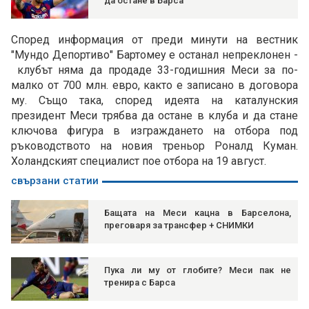
да остане в Барса
Според информация от преди минути на вестник
"Мундо Депортиво" Бартомеу е останал непреклонен -
клубът няма да продаде 33-годишния Меси за по-
малко от 700 млн. евро, както е записано в договора
му. Също така, според идеята на каталунския
президент Меси трябва да остане в клуба и да стане
ключова фигура в изграждането на отбора под
ръководството на новия треньор Роналд Куман.
Холандският специалист пое отбора на 19 август.
свързани статии
Бащата на Меси кацна в Барселона,
преговаря за трансфер + СНИМКИ
Пука ли му от глобите? Меси пак не
тренира с Барса