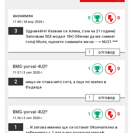
анонимен
0
0
11:40 | 24 апр 2024 г.
3
Здравейте! Казвам се Алина, съм на 21 години)
Започвам SEX модел 18+) Обичам да ме снимат
гола) Моля, оценете снимките ми на ---> NU21.***
!
отговор
BMG-yorval-4U2!!
1
0
11:37 | 3 сеп 2020 г.
2
нищо не става нито сега, а още по-малко в
бъдеще
!
отговор
BMG-yorval-4U2!!
1
0
11:36 | 3 сеп 2020 г.
1
... И затова именно ще си останат ОКончателно в
забвението с 1 дрт и яко поокуцял мишаф