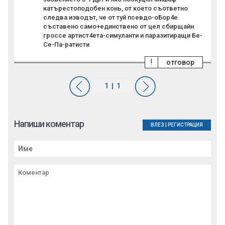
катърестоподобен конь, от което съответно
следва изводът, че от туй псевдо-оБор4е
съставено само+единствено от цел сбирщайн
гроссе артист4ета-симуланти и паразитиращи Бе-
Се-Па-ратисти
!
отговор
Напиши коментар
ВЛЕЗ
|
РЕГИСТРАЦИЯ