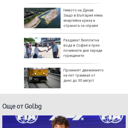
а езика
Нивото на Дунав:
Защо в България няма
им в
енергийна криза и
страната се справя
по-добре от другите?
а тества
Раздават безплатна
о страна
вода в София и през
почивните дни заради
ват САЩ
горещините
утрин" на
Променят движението
0 часа:
на пет трамвая от
ите нощи
днес до 30 август
-чести в
Още от Gol.bg