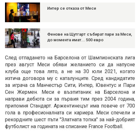
Интер се отказа от Меси
Фенове на Щутгарт събират пари за Меси,
до момента имат... 500 евро
След отпадането на Барселона от Шампионската лига
през август Меси обяви желанието си да напусне
клуба още това лято, а не на 30 юли 2021, когато
изтича договора му с каталунците. Сред кандидатите
за играча са Манчестър Сити, Интер, Ювентус и Пари
Сен Жермен. Меси е възпитаник на Барселона и
направи дебюта си за първия тим през 2004 година,
припомня Стандарт. Аржентинецът има повече от 700
гола в професионалната си кариера. Меси спечели и
рекордните шест пъти "Златната топка" за най-добрият
футболист на годината на списание France Football.