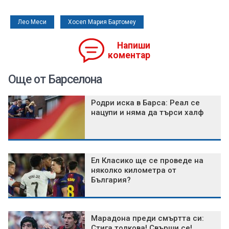
Лео Меси
Хосеп Мария Бартомеу
Напиши
коментар
Още от Барселона
Родри иска в Барса: Реал се
нацупи и няма да търси халф
Ел Класико ще се проведе на
няколко километра от
България?
Марадона преди смъртта си:
Стига толкова! Свърши се!