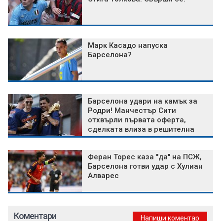
Марк Касадо напуска
Барселона?
Барселона удари на камък за
Родри! Манчестър Сити
отхвърли първата оферта,
сделката влиза в решителна
фаза
Феран Торес каза "да" на ПСЖ,
Барселона готви удар с Хулиан
Алварес
Коментари
Напиши коментар