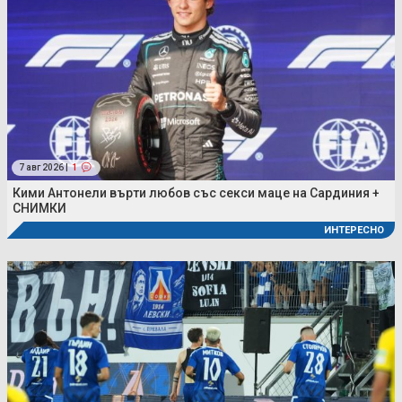
7 авг 2026 |
1
Кими Антонели върти любов със секси маце на Сардиния +
СНИМКИ
ИНТЕРЕСНО