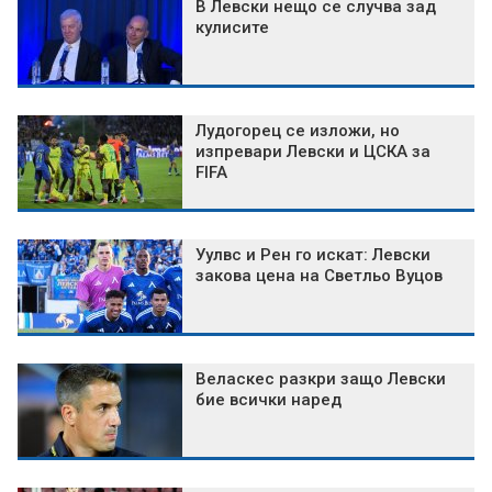
В Левски нещо се случва зад
кулисите
Лудогорец се изложи, но
изпревари Левски и ЦСКА за
FIFA
Уулвс и Рен го искат: Левски
закова цена на Светльо Вуцов
Веласкес разкри защо Левски
бие всички наред