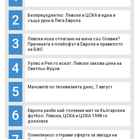
2
Безпрецедентно: Левски и ЦСКА в една и
съща урна в Лига Европа
3
Левски иска отлагане на мача със Славия?
Причината е плейофът в Европа и правилото
на БФС
4
Уулвс и Рен го искат: Левски закова цена на
Светльо Вуцов
5
Мачовете по телевизията днес, 7 август
6
Европа разби най-големия мит за българския
футбол: Левски, ЦСКА и ЦСКА 1948 го
доказаха
Олимпиакос отправи оферта за звезда на