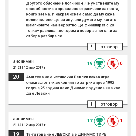
Другото обяснение логично е, че умствените му
способности са прекалено ограничени за поста,
който заема. И накрая искам само да му кажа
колко нелепо ще са звучали думите му, когато
шампионите най-вероятно ще финишират с 20
точки+ разлика...но..срам и позор за него...и за
отбора разбира се
!
отговор
анонимен
19
0
21:21 | 12 мар 2017 г.
20
Ами това не е истинския Левски каква игра
очакваш от тях,вековния го затриха през 1992
година,25 години вече Динамо подуене няма как
да е Левски
!
отговор
анонимен
17
1
21:14 | 12 мар 2017 г.
19
19-ти това не е ЛЕВСКИ а е ДИНАМО ТИРЕ