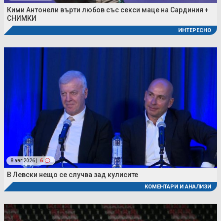
Кими Антонели върти любов със секси маце на Сардиния +
СНИМКИ
ИНТЕРЕСНО
8 авг 2026 |
6
В Левски нещо се случва зад кулисите
КОМЕНТАРИ И АНАЛИЗИ