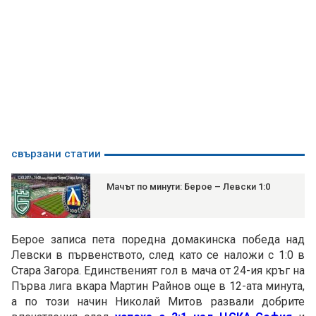
свързани статии
Мачът по минути: Берое – Левски 1:0
Берое записа пета поредна домакинска победа над
Левски в първенството, след като се наложи с 1:0 в
Стара Загора. Единственият гол в мача от 24-ия кръг на
Първа лига вкара Мартин Райнов още в 12-ата минута,
а по този начин Николай Митов развали добрите