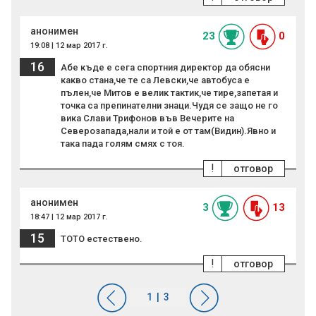
анонимен
23
0
19:08 | 12 мар 2017 г.
16
Абе къде е сега спортния директор да обясни
какво стана,че те са Левски,че автобуса е
пълен,че Митов е велик тактик,че тире,запетая и
точка са препинателни знаци.Чудя се защо не го
вика Слави Трифонов във Вечерите на
Северозапада,нали и той е от там(Видин).Явно и
така пада голям смях с тоя.
!
отговор
анонимен
3
13
18:47 | 12 мар 2017 г.
15
TOTO естествено.
!
отговор