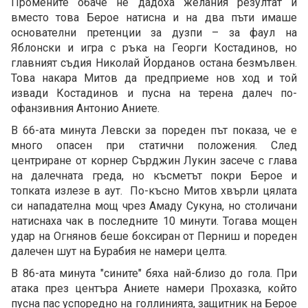
Промените обаче не дадоха желания резултат и
вместо това Берое натисна и на два пъти имаше
основателни претенции за дузпи – за фаул на
Яблонски и игра с ръка на Георги Костадинов, но
главният съдия Николай Йорданов остана безмълвен.
Това накара Митов да предприеме нов ход и той
извади Костадинов и пусна на терена далеч по-
офанзивния Антонио Аниете.
В 66-ата минута Левски за пореден път показа, че е
много опасен при статични положения. След
центриране от корнер Сърджин Лукин засече с глава
на далечната греда, но късметът покри Берое и
топката излезе в аут. По-късно Митов хвърли цялата
си нападателна мощ чрез Амаду Сукуна, но столичани
натиснаха чак в последните 10 минути. Тогава мощен
удар на Огнянов беше боксиран от Перниш и пореден
далечен шут на Бурабия не намери целта.
В 86-ата минута "сините" бяха най-близо до гола. При
атака през центъра Аниете намери Прохазка, който
пусна пас успоредно на голлинията, защитник на Берое