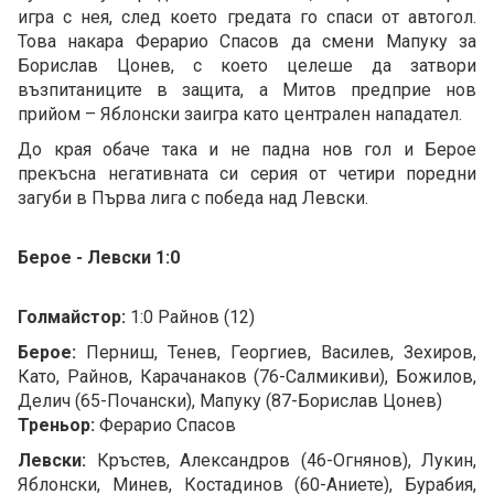
игра с нея, след което гредата го спаси от автогол.
Това накара Ферарио Спасов да смени Мапуку за
Борислав Цонев, с което целеше да затвори
възпитаниците в защита, а Митов предприе нов
прийом – Яблонски заигра като централен нападател.
До края обаче така и не падна нов гол и Берое
прекъсна негативната си серия от четири поредни
загуби в Първа лига с победа над Левски.
Берое - Левски 1:0
Голмайстор:
1:0 Райнов (12)
Берое:
Перниш, Тенев, Георгиев, Василев, Зехиров,
Като, Райнов, Карачанаков (76-Салмикиви), Божилов,
Делич (65-Почански), Мапуку (87-Борислав Цонев)
Треньор:
Ферарио Спасов
Левски:
Кръстев, Александров (46-Огнянов), Лукин,
Яблонски, Минев, Костадинов (60-Аниете), Бурабия,