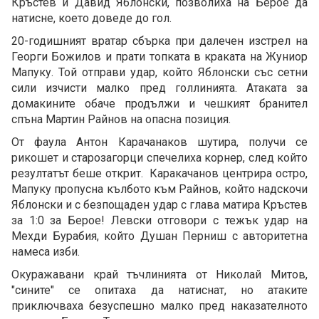
Кръстев и Давид Яблонски, позволиха на Берое да
натисне, което доведе до гол.
20-годишният вратар сбърка при далечен изстрел на
Георги Божилов и прати топката в краката на Жуниор
Мапуку. Той отправи удар, който Яблонски със сетни
сили изчисти малко пред голлинията. Атаката за
домакините обаче продължи и чешкият бранител
спъна Мартин Райнов на опасна позиция.
От фаула Антон Карачанаков шутира, получи се
рикошет и старозагорци спечелиха корнер, след който
резултатът беше открит. Каракачанов центрира остро,
Мапуку пропусна кълбото към Райнов, който надскочи
Яблонски и с безпощаден удар с глава матира Кръстев
за 1:0 за Берое! Левски отговори с тежък удар на
Мехди Бурабия, който Душан Перниш с авторитетна
намеса изби.
Окуражавани край тъчлинията от Николай Митов,
"сините" се опитаха да натиснат, но атаките
приключваха безуспешно малко пред наказателното