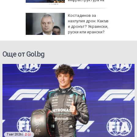
държава от НАТО
Костадинов за
ртин
нахлулия дрон: Какъв
ът на
е дронът? Украински,
озопол
руски или ирански?
Още от Gol.bg
7 авг 2026 |
2