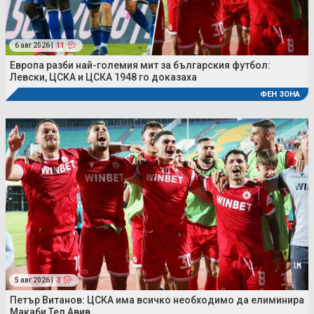
6 авг 2026 |
11
Европа разби най-големия мит за българския футбол:
Левски, ЦСКА и ЦСКА 1948 го доказаха
ФЕН ЗОНА
5 авг 2026 |
3
Петър Витанов: ЦСКА има всичко необходимо да елиминира
Макаби Тел Авив