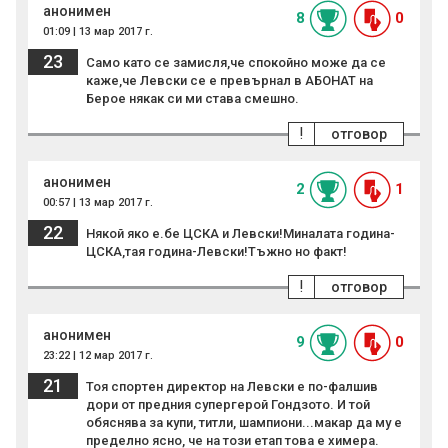
анонимен
8
0
01:09 | 13 мар 2017 г.
23
Само като се замисля,че спокойно може да се
каже,че Левски се е превърнал в АБОНАТ на
Берое някак си ми става смешно.
!
отговор
анонимен
2
1
00:57 | 13 мар 2017 г.
22
Някой яко е.бе ЦСКА и Левски!Миналата година-
ЦСКА,тая година-Левски!Тъжно но факт!
!
отговор
анонимен
9
0
23:22 | 12 мар 2017 г.
21
Тоя спортен директор на Левски е по-фалшив
дори от предния супергерой Гондзото. И той
обяснява за купи, титли, шампиони...макар да му е
пределно ясно, че на този етап това е химера.