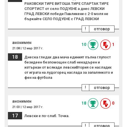
РАКОВСКИ ТИРЕ ВИТОША ТИРЕ СПАРТАК ТИРЕ
СПОРТИСТ от село ПОДУЕНЕ а днес ЛЕВСКИ
ГРАД ЛЕВСКИ победи Павликени с 2-0 моля не
бъркайте СЕЛО ПОДУЕНЕ с ГРАД ЛЕВСКИ
!
отговор
анонимен
10
1
21:08 | 12 мар 2017 г.
18
Днеска гледах два мача единият пълна глупост
безидеен безпомощен слаб некадърен и
изтъркан от всякаде левскиВтория се насладих
от играта на лудогорец наслада за запалянкото и
фен на футбола
!
отговор
анонимен
18
0
21:03 | 12 мар 2017 г.
17
Левски е по-слаб. Точка.
!
отговор