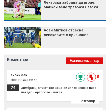
Лекарска забрана да играе:
Майкон вече тревожи Левски
Асен Митков стресна
левскарите с признание
Коментари
Напиши коментар
анонимен
1
5
08:35 | 13 мар 2017 г.
24
Зимбраки, а ти от кое цеце си или припозна лисе -
чавдар - ертополе - микре
!
отговор