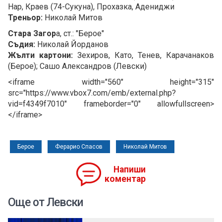
Нар, Краев (74-Сукуна), Прохазка, Адениджи
Треньор:
Николай Митов
Стара Загор
а, ст.: "Берое"
Съдия:
Николай Йорданов
Жълти картони:
Зехиров, Като, Тенев, Карачанаков
(Берое); Сашо Александров (Левски)
<iframe width="560" height="315"
src="https://www.vbox7.com/emb/external.php?
vid=f4349f7010" frameborder="0" allowfullscreen>
</iframe>
Берое
Ферарио Спасов
Николай Митов
Напиши
коментар
Още от Левски