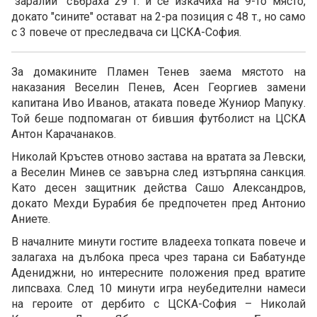
"заралии" събраха 29 т. и се изкачиха на 9-то място,
докато "сините" остават на 2-ра позиция с 48 т., но само
с 3 повече от преследвача си ЦСКА-София.
За домакините Пламен Тенев заема мястото на
наказания Веселин Пенев, Асен Георгиев замени
капитана Иво Иванов, атаката поведе Жуниор Мапуку.
Той беше подпомаган от бившия футболист на ЦСКА
Антон Карачанаков.
Николай Кръстев отново застава на вратата за Левски,
а Веселин Минев се завърна след изтърпяна санкция.
Като десен защитник действа Сашо Александров,
докато Мехди Бурабия бе предпочетен пред Антонио
Аниете.
В началните минути гостите владееха топката повече и
залагаха на дълбока преса чрез тарана си Бабатунде
Адениджни, но интересните положения пред вратите
липсваха. След 10 минути игра неубедителни намеси
на героите от дербито с ЦСКА-София – Николай