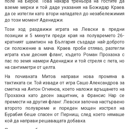
поле на Берое. Това накара треньора на гостите да
вземе мерки и той даде указания на Божидар Краев
да се изтегли като втори нападател до незабележимия
до този момент Адениджи.
Този ход раздвижи играта на Левски в предни
позиции и 5 минути преди края на полувремето 26-
кратният шампион на България създаде най-доброто
си положение в мача. Краев проби отляво, разтегли
играта към десния фланг, където Роман Прохазка с
пас по земя намери Адениджи и той стреля с пета, но
на сантиметри от целта.
На почивката Митов направи нова промяна в
тактиката си. Той извади от игра Сашо Александров за
сметка на Антон Огнянов, което наложи връщането на
Прохазка като десен защитник, а Франсис Нар се
премести на другия фланг. Левски започна настървено
второто полувреме и пореден мощен изстрел на
Бурабия беше спасен от Перниш, след което нямаше
кой да направи решаващата добавка.