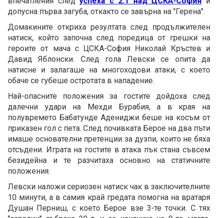
впечатления след
успеха с 2:1 над ЦСКА-София
и
допусна първа загуба, откакто се завърна на "Герена".
Домакините откриха резултата след продължителен
натиск, който започна след поредица от грешки на
героите от мача с ЦСКА-София Николай Кръстев и
Давид Яблонски. След гола Левски се опита да
натисне и залагаше на многоходови атаки, с което
обаче се губеше остротата в нападение.
Най-опасните положения за гостите дойдоха след
далечни удари на Мехди Бурабия, а в края на
полувремето Бабатунде Адениджи беше на косъм от
приказен гол с пета. След почивката Берое на два пъти
имаше основателни претенции за дузпи, които не бяха
отсъдени. Играта на гостите в атака пък стана съвсем
безидейна и те разчитаха основно на статичните
положения.
Левски наложи сериозен натиск чак в заключителните
10 минути, а в самия край гредата помогна на вратаря
Душан Перниш, с което Берое взе 3-те точки. С тях