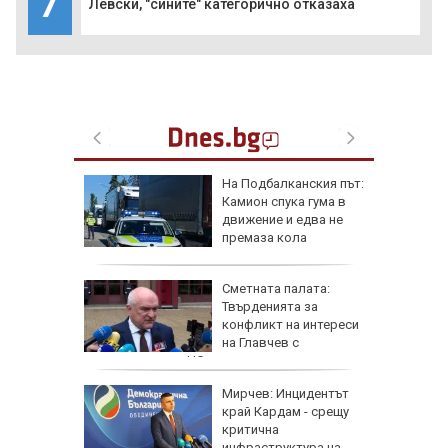
7
Левски, "сините" категорично отказаха
на: Това
На Подбалканския път:
емъл
Камион спука гума в
тиска
движение и едва не
о поле
премаза кола
крайна
я
Сметната палата:
Твърденията за
конфликт на интереси
на Главчев с
възложените от НС одити са спекулативни
чич
Мирчев: Инцидентът
рността,
край Кардам - срещу
ческите
критична
инфраструктура на