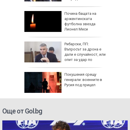
отговорност
си
Почина бащата на
аржентинската
но
футболна звезда
Лионел Меси
адев ни
Рибарски, ПП:
рокси
Въпросът за дрона е
Русия и
дали е случайност, или
опит за удар по
критична инфраструктура
лфин"
Покушения срещу
ия,
генерали: военните в
достигне
Русия под прицел
)
Още от Gol.bg