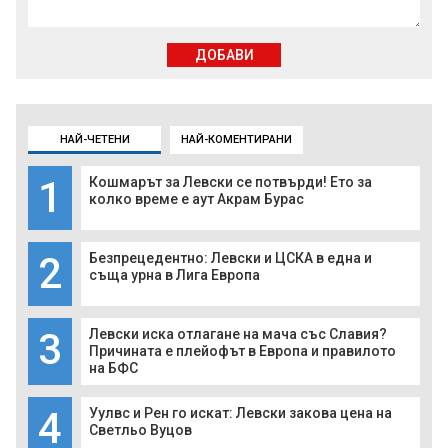
ДОБАВИ
НАЙ-ЧЕТЕНИ
НАЙ-КОМЕНТИРАНИ
1
Кошмарът за Левски се потвърди! Ето за
колко време е аут Акрам Бурас
2
Безпрецедентно: Левски и ЦСКА в една и
съща урна в Лига Европа
3
Левски иска отлагане на мача със Славия?
Причината е плейофът в Европа и правилото
на БФС
4
Уулвс и Рен го искат: Левски закова цена на
Светльо Вуцов