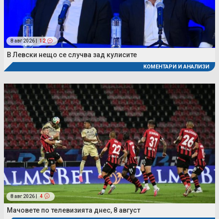
8 авг 2026 |
12
В Левски нещо се случва зад кулисите
КОМЕНТАРИ И АНАЛИЗИ
8 авг 2026 |
4
Мачовете по телевизията днес, 8 август