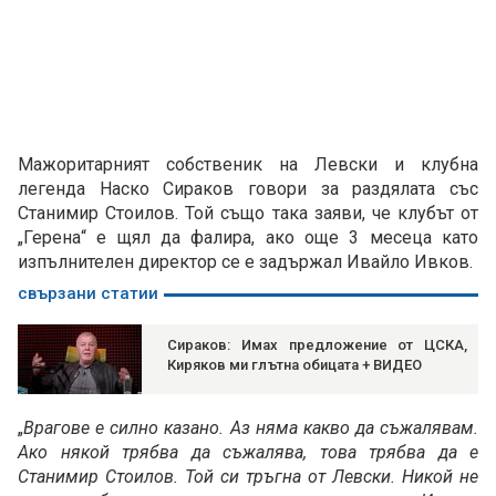
Мажоритарният собственик на Левски и клубна
легенда Наско Сираков говори за раздялата със
Станимир Стоилов. Той също така заяви, че клубът от
„Герена“ е щял да фалира, ако още 3 месеца като
изпълнителен директор се е задържал Ивайло Ивков.
свързани статии
Сираков: Имах предложение от ЦСКА,
Киряков ми глътна обицата + ВИДЕО
„
Врагове е силно казано. Аз няма какво да съжалявам.
Ако някой трябва да съжалява, това трябва да е
Станимир Стоилов. Той си тръгна от Левски. Никой не