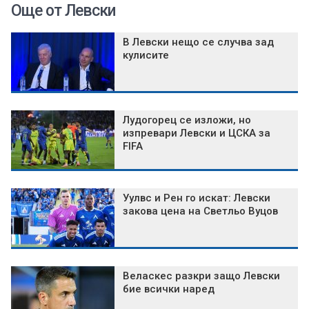
Още от Левски
В Левски нещо се случва зад
кулисите
Лудогорец се изложи, но
изпревари Левски и ЦСКА за
FIFA
Уулвс и Рен го искат: Левски
закова цена на Светльо Вуцов
Веласкес разкри защо Левски
бие всички наред