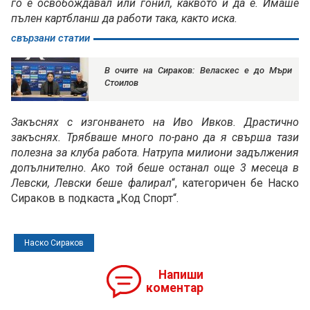
го е освобождавал или гонил, каквото и да е. Имаше
пълен картбланш да работи така, както иска.
свързани статии
В очите на Сираков: Веласкес е до Мъри
Стоилов
Закъснях с изгонването на Иво Ивков. Драстично
закъснях. Трябваше много по-рано да я свърша тази
полезна за клуба работа. Натрупа милиони задължения
допълнително. Ако той беше останал още 3 месеца в
Левски, Левски беше фалирал
“, категоричен бе Наско
Сираков в подкаста „Код Спорт“.
Наско Сираков
Напиши
коментар