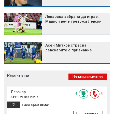
Лекарска забрана да играе:
Майкон вече тревожи Левски
Асен Митков стресна
левскарите с признание
Коментари
Напиши коментар
Левскар
6
4
14:11 | 23 мар 2025 г.
2
Насо срам няма!
!