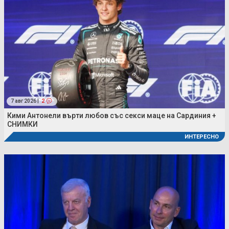
7 авг 2026 |
2
Кими Антонели върти любов със секси маце на Сардиния +
СНИМКИ
ИНТЕРЕСНО