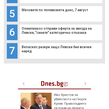
5
Мачовете по телевизията днес, 7 август
6
Олимпиакос отправи оферта за звезда на
Левски, "сините" категорично отказаха
7
Веласкес разкри защо Левски бие всички
наред
Иво Христов за
 се със
убийството на Георги
есечни
Кузев: Правосъдието
ракети
се гради на личната