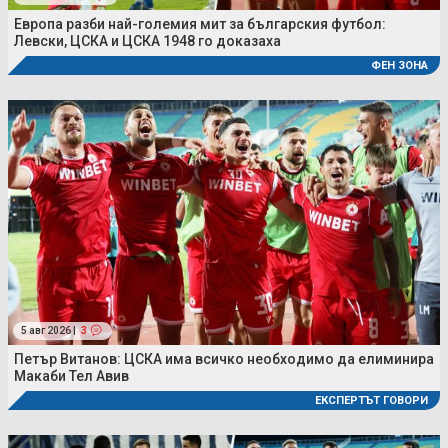
Европа разби най-големия мит за българския футбол:
Левски, ЦСКА и ЦСКА 1948 го доказаха
ФЕН ЗОНА
5 авг 2026 |
3
Петър Витанов: ЦСКА има всичко необходимо да елиминира
Макаби Тел Авив
ЕКСПЕРТЪТ ГОВОРИ