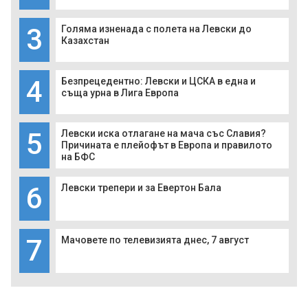
3
Голяма изненада с полета на Левски до
Казахстан
4
Безпрецедентно: Левски и ЦСКА в една и
съща урна в Лига Европа
5
Левски иска отлагане на мача със Славия?
Причината е плейофът в Европа и правилото
на БФС
6
Левски трепери и за Евертон Бала
7
Мачовете по телевизията днес, 7 август