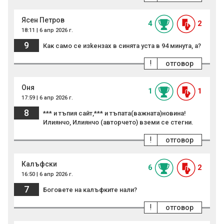
Ясен Петров
4
2
18:11 | 6 апр 2026 г.
9
Как само се изkeнзax в синята ycтa в 94 минута, а?
!
отговор
Оня
1
1
17:59 | 6 апр 2026 г.
8
*** и тъпия сайт,*** и тъпата(важната)новина!
Илиянчо, Илиянчо (авторчето) вземи се стегни.
!
отговор
Калъфски
6
2
16:50 | 6 апр 2026 г.
7
Боговете на калъфките нали?
!
отговор