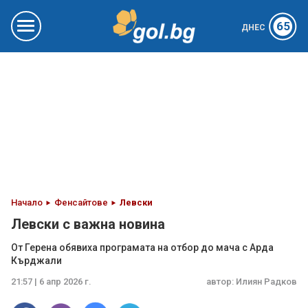
65
ДНЕС
Начало
Фенсайтове
Левски
Левски с важна новина
От Герена обявиха програмата на отбор до мача с Арда
Кърджали
21:57 | 6 апр 2026 г.
автор:
Илиян Радков