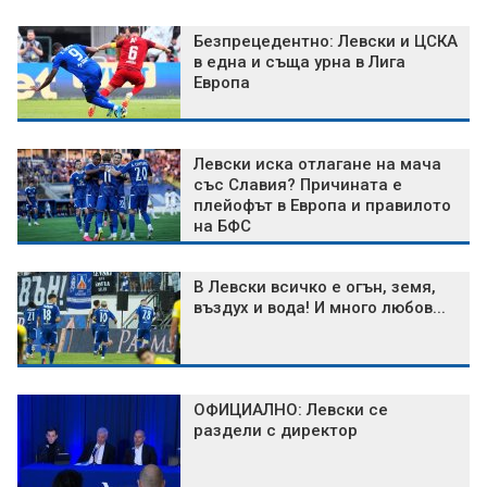
Безпрецедентно: Левски и ЦСКА
в една и съща урна в Лига
Европа
Левски иска отлагане на мача
със Славия? Причината е
плейофът в Европа и правилото
на БФС
В Левски всичко е огън, земя,
въздух и вода! И много любов...
ОФИЦИАЛНО: Левски се
раздели с директор