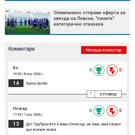
Олимпиакос отправи оферта за
звезда на Левски, "сините"
категорично отказаха
Коментари
Напиши коментар
Ko
0
0
10:05 | 8 апр 2026 г.
14
Samo levski
!
отговор
Ножар
0
0
17:59 | 7 апр 2026 г.
13
До: ГуцПрасето е ваш спонсор, не наш, ама скоро
ще вземе ножа.