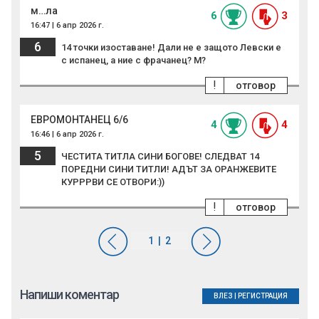
м…ла
6
3
16:47 | 6 апр 2026 г.
6
14 точки изоставане! Дали не е защото Левски е
с испанец, а ние с фрачанец? М?
!
отговор
ЕВРОМОНТАНЕЦ 6/6
4
4
16:46 | 6 апр 2026 г.
5
ЧЕСТИТА ТИТЛА СИНИ БОГОВЕ! СЛЕДВАТ 14
ПОРЕДНИ СИНИ ТИТЛИ! АДЪТ ЗА ОРАНЖЕВИТЕ
КУРРРВИ СЕ ОТВОРИ:))
!
отговор
Напиши коментар
ВЛЕЗ
|
РЕГИСТРАЦИЯ