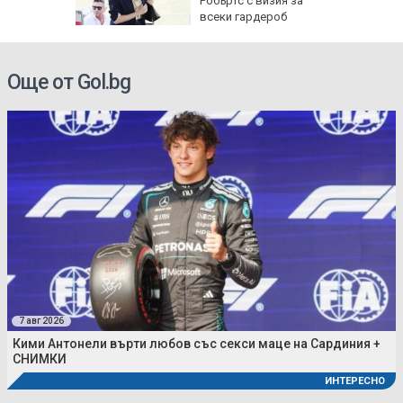
т
Робъртс с визия за
всеки гардероб
Още от Gol.bg
7 авг 2026
Кими Антонели върти любов със секси маце на Сардиния +
СНИМКИ
ИНТЕРЕСНО