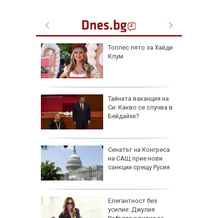
рола по
Топлес лято за Хайди
Клум
а арести
Тайната ваканция на
Си: Какво се случва в
Бейдайхе?
 AI
Сенатът на Конгреса
ткриване
на САЩ прие нови
чни
санкции срещу Русия
ойто ще
Елегантност без
е да
усилие: Джулия