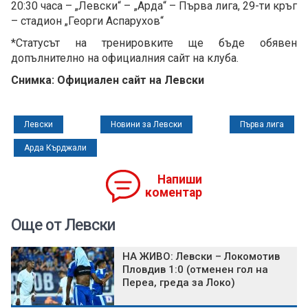
20:30 часа – „Левски“ – „Арда“ – Първа лига, 29-ти кръг
– стадион „Георги Аспарухов“
*Статусът на тренировките ще бъде обявен
допълнително на официалния сайт на клуба.
Снимка: Официален сайт на Левски
Левски
Новини за Левски
Първа лига
Арда Кърджали
Напиши
коментар
Още от Левски
НА ЖИВО: Левски – Локомотив
Пловдив 1:0 (отменен гол на
Переа, греда за Локо)