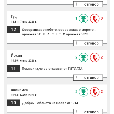
!
отговор
Гуц
1
0
15:31 | 7 апр 2026 г.
12
Ооооранжаво небето, ооооранжаво морето.,
оранжево П. Р. А. С. Е. Т. О оранжево ***
!
отговор
Йокин
2
2
19:59 | 6 апр 2026 г.
11
Помислих,че се отказват,от ТИТЛАТА!!!
!
отговор
анонимен
2
2
18:14 | 6 апр 2026 г.
10
Добрич - eбльoтo на Пеевски 1914
!
отговор