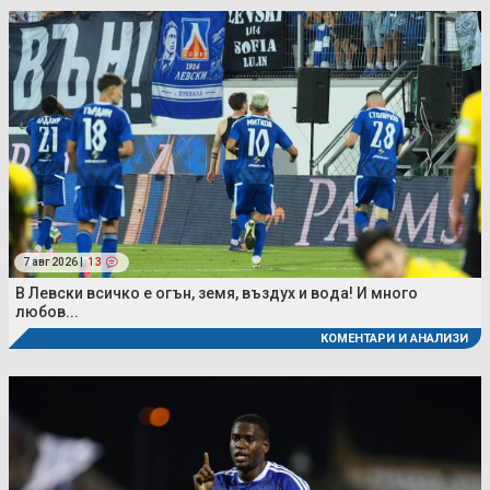
7 авг 2026 |
13
В Левски всичко е огън, земя, въздух и вода! И много
любов...
КОМЕНТАРИ И АНАЛИЗИ