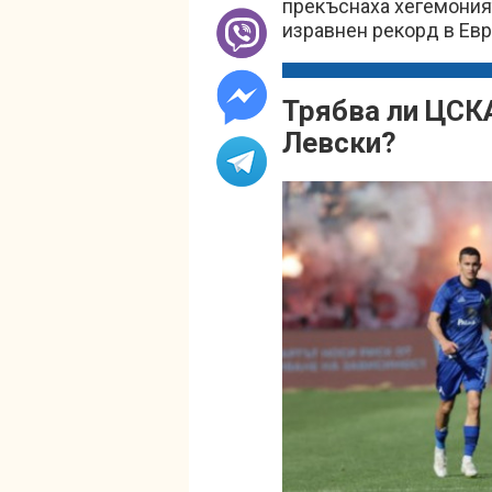
прекъснаха хегемоният
изравнен рекорд в Евр
Трябва ли ЦСКА
Левски?