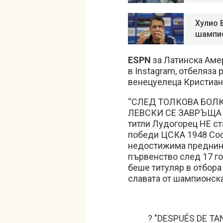
Хулио 
шампи
ESPN
за Латинска Аме
в Instagram, отбеляза 
венецуелеца Кристиан
“СЛЕД ТОЛКОВА БОЛК
ЛЕВСКИ СЕ ЗАВРЪЩА Н
титли Лудогорец НЕ с
победи ЦСКА 1948 Софи
недостижима преднина 
първенство след 17 г
беше титуляр в отбора
славата от шампионска
? "DESPUÉS DE TA