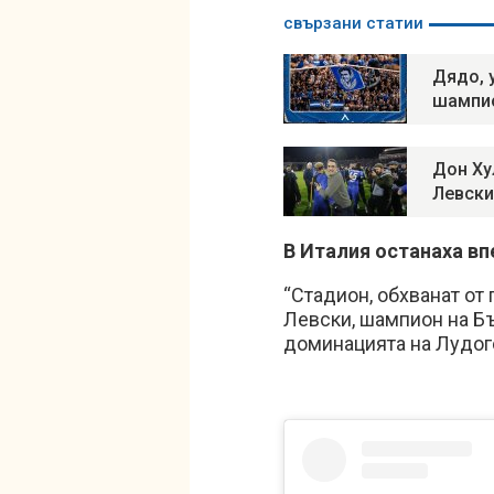
свързани статии
Дядо, 
шампи
Дон Ху
Левски
В Италия останаха вп
“Стадион, обхванат от
Левски, шампион на Бъ
доминацията на Лудого