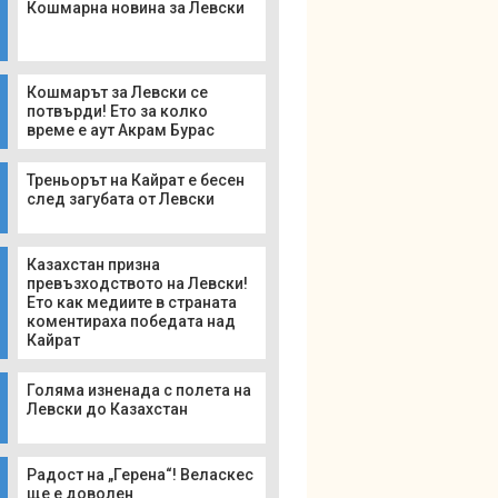
Кошмарна новина за Левски
Кошмарът за Левски се
потвърди! Ето за колко
време е аут Акрам Бурас
Треньорът на Кайрат е бесен
след загубата от Левски
Казахстан призна
превъзходството на Левски!
Ето как медиите в страната
коментираха победата над
Кайрат
Голяма изненада с полета на
Левски до Казахстан
Радост на „Герена“! Веласкес
ще е доволен