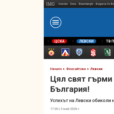
Investor
Dnes
Bloombergtv
Bulgaria On Ai
Megavselena.bg
ЦСКА
ЛЕВСКИ
ТВ 
Начало
Фенсайтове
Левски
Цял свят гърми 
България!
Успехът на Левски обиколи не
17:00 | 3 май 2026 г.