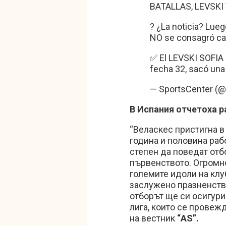
BATALLAS, LEVSKI 
? ¿La noticia? Luego
NO se consagró ca
✅ El LEVSKI SOFIA 
fecha 32, sacó un
— SportsCenter 
В Испания отчетоха р
“Веласкес пристигна в
година и половина раб
степен да поведат отб
първенството. Огромно
големите идоли на клу
заслужено празненство
отборът ще си осигур
лига, които се провеж
на вестник
“AS”.