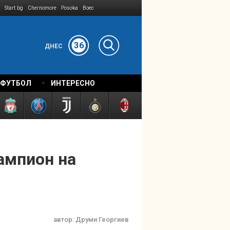
Start.bg
Chernomore
Posoka
Boec
36
ДНЕС
 ФУТБОЛ
ИНТЕРЕСНО
шампион на
автор:
Друми Георгиев