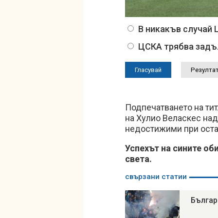
В никакъв случай 
ЦСКА трябва задъл
Подпечатването на тит
на Хулио Веласкес над
недостижими при остав
Успехът на сините оби
света.
свързани статии
Българ