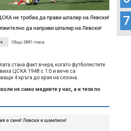
7
ЦСКА не трябва да прави шпалир на Левски!
жително да направи шпалир на Левски!
Общо 3881 гласа
лата стана факт вчера, когато футболистите
виха ЦСКА 1948 с 1:0 и вече са
ащи 4 кръга до края на сезона.
коли не само медиите у нас, а и тези по
ия е синя! Левски е шампион!