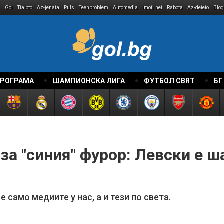
r
Gol
Tialoto
Az-jenata
Puls
Teenproblem
Automedia
Imoti.net
Rabota
Az-deteto
Blog
ПРОГРАМА
ШАМПИОНСКА ЛИГА
ФУТБОЛ СВЯТ
БГ
за "синия" фурор: Левски е 
 само медиите у нас, а и тези по света.