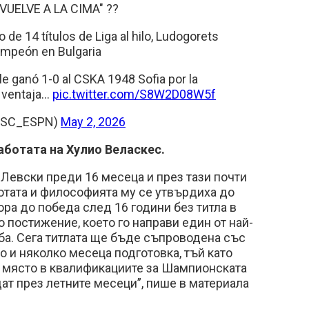
VUELVE A LA CIMA" ??
 de 14 títulos de Liga al hilo, Ludogorets
mpeón en Bulgaria
le ganó 1-0 al CSKA 1948 Sofia por la
a ventaja…
pic.twitter.com/S8W2D08W5f
(@SC_ESPN)
May 2, 2026
аботата на Хулио Веласкес.
 Левски преди 16 месеца и през тази почти
отата и философията му се утвърдиха до
ора до победа след 16 години без титла в
 постижение, което го направи един от най-
ба. Сега титлата ще бъде съпроводена със
 и няколко месеца подготовка, тъй като
и място в квалификациите за Шампионската
дат през летните месеци”, пише в материала