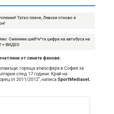
успяхме! Татко плаче, Левски отново е
он!
лио: Сменяме шиб*н*та цифра на автобуса на
! + ВИДЕО
ечатлени от сините фенове.
 пламъци: гореща атмосфера в София за
лгария след 17 години. Край на
рец от 2011/2012”, написа
SportMediaset.