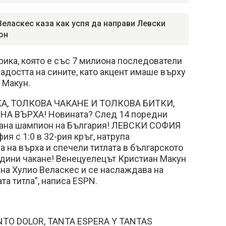
Веласкес каза как успя да направи Левски
он
рика, която е със 7 милиона последователи
радостта на сините, като акцент имаше върху
 Макун.
А, ТОЛКОВА ЧАКАНЕ И ТОЛКОВА БИТКИ,
А ВЪРХА! Новината? След 14 поредни
тана шампион на България! ЛЕВСКИ СОФИЯ
я с 1:0 в 32-рия кръг, натрупа
на върха и спечели титлата в българското
одини чакане! Венецуелецът Кристиан Макун
 на Хулио Веласкес и се наслаждава на
та титла”, написа ESPN.
NTO DOLOR, TANTA ESPERA Y TANTAS