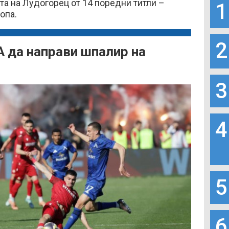
а на Лудогорец от 14 поредни титли –
1
опа.
2
 да направи шпалир на
3
4
5
6