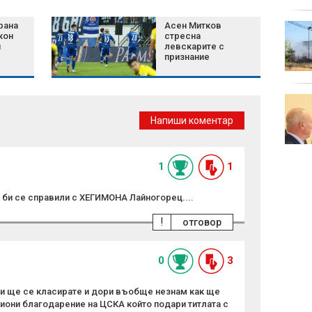
дома
рана
Асен Митков
Зеленски:
кон
стресна
Споразумяхме се със
и
левскарите с
САЩ за ежемесечни
признание
доставки на ракети
Patriot
Бащата на Меси
почина след
Напиши коментар
продължително
боледуване
отгов
1
1
 би се справили с ХЕГИМОНА Лайногорец....
!
отговор
0
3
и ще се класирате и дори въобще незнам как ще
они благодарение на ЦСКА който подари титлата с