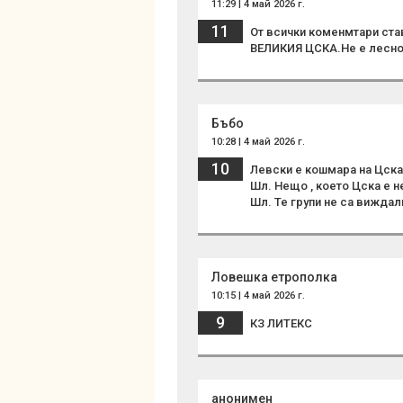
11:29 | 4 май 2026 г.
11
От всички коменмтари ста
ВЕЛИКИЯ ЦСКА.Не е лесно 
Бъбо
10:28 | 4 май 2026 г.
10
Левски е кошмара на Цска.
Шл. Нещо , което Цска е 
Шл. Те групи не са виждал
Ловешка етрополка
10:15 | 4 май 2026 г.
9
КЗ ЛИТЕКС
анонимен