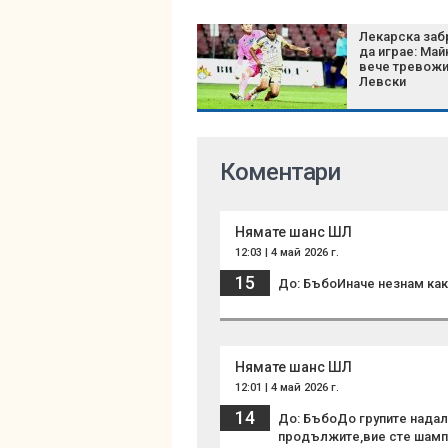
Лекарска заб
да играе: Май
вече тревож
Левски
Коментари
Нямате шанс ШЛ
12:03 | 4 май 2026 г.
15
До: БъбоИначе незнам как
Нямате шанс ШЛ
12:01 | 4 май 2026 г.
14
До: БъбоДо групите надал
продължите,вие сте шампи