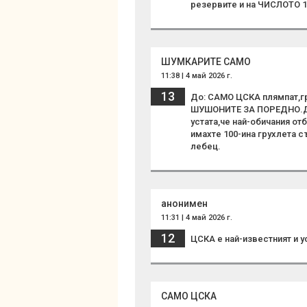
резервите и на ЧИСЛОТО 19
ШУМКАРИТЕ САМО
11:38 | 4 май 2026 г.
13
До: САМО ЦСКА плямпат,гр
ШУШОНИТЕ ЗА ПОРЕДНО.Дър
устата,че най-обичания о
имахте 100-ина грухлета 
лебец.
анонимен
11:31 | 4 май 2026 г.
12
ЦСКА е най-известният и у
САМО ЦСКА