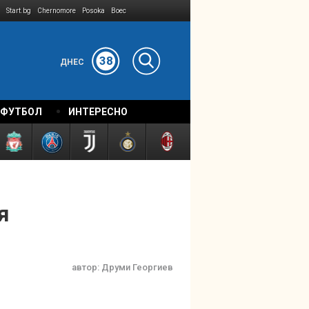
Start.bg
Chernomore
Posoka
Boec
38
ДНЕС
 ФУТБОЛ
ИНТЕРЕСНО
я
автор:
Друми Георгиев