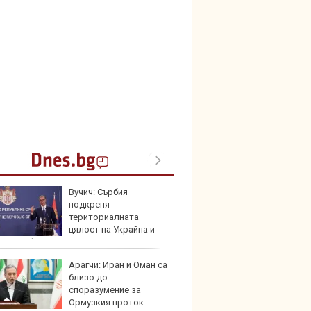
Вучич: Сърбия
Този н
подкрепя
може 
териториалната
Европ
цялост на Украйна и
ейския ѝ път
Арагчи: Иран и Оман са
Домаш
близо до
губи о
споразумение за
стена
Ормузкия проток
зареж