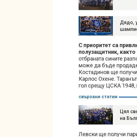
Дядо, 
шампи
С приоритет са привл
полузащитник, както
отбраната сините разп
може да бъде продаден
Костадинов ще получи 
Карлос Охене. Таранъ
гол срещу ЦСКА 1948, н
свързани статии
Цял св
на Бъл
Левски ще получи пари