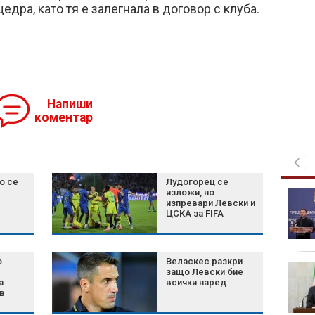
едра, като тя е залегнала в договор с клуба.
Напиши
коментар
о се
Лудогорец се
изложи, но
ГЕРБ за дрона в
изпревари Левски и
Кардам: Важно е да
ЦСКА за FIFA
знаем дали
съществува риск от
повторение
европ
о
Веласкес разкри
След 30 години на
защо Левски бие
Еверест: "Зелените
а
всички наред
в
ботуши" най-сетне
може да се приберат у