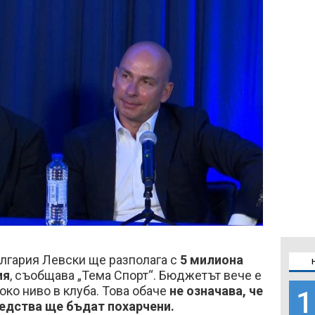
лгария Левски ще разполага с
5 милиона
ия
, съобщава „Тема Спорт“. Бюджетът вече е
око ниво в клуба. Това обаче
не означава, че
1
едства ще бъдат похарчени.