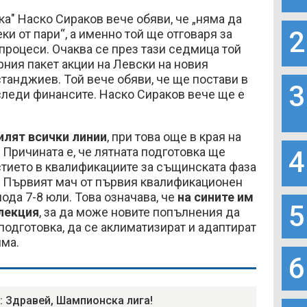
ка" Наско Сираков вече обяви, че „няма да
2
ки от пари“, а именно той ще отговаря за
процеси. Очаква се през тази седмица той
ния пакет акции на Левски на новия
танджиев. Той вече обяви, че ще постави в
3
 следи финансите. Наско Сираков вече ще е
илят всички линии
, при това още в края на
 Причината е, че лятната подготовка ще
4
стието в квалификациите за същинската фаза
. Първият мач от първия квалификационен
иода 7-8 юли. Това означава, че
на сините им
5
лекция
, за да може новите попълнения да
одготовка, да се аклиматизират и адаптират
има.
6
: Здравей, Шампионска лига!