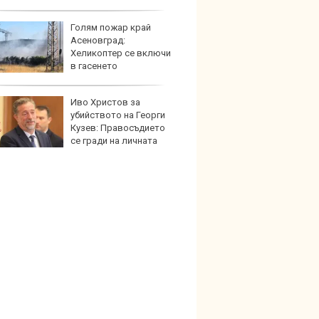
Голям пожар край
Кой гу
Асеновград:
нашес
Хеликоптер се включи
китай
в гасенето
Иво Христов за
Новат
убийството на Георги
Honda
Кузев: Правосъдието
индий
се гради на личната
орност