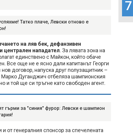
7
успяхме! Татко плаче, Левски отново е
он!
ичането на ляв бек, дефанзивен
 и централен нападател
. За лявата зона на
олагат единствено с Майкон, който обаче
. Все още не е ясно дали капитанът Георги
нов договор, напуска друг полузащитник –
т Марко Дуганджич отбеляза шампионския
о и той ще си тръгне като свободен агент.
ят гърми за "синия" фурор: Левски е шампион
гария!
 и от генералния спонсор за спечелената