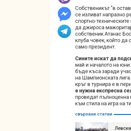
Собственикът "в остав
се изливат напразно ре
спортно-техническите 
да джироса мажоритар
собственик Атанас Бос
клуба човек, който да
само президент.
Сините искат да подс
май и началото на юни.
бъде къса заради уча
на Шампионската лига
кръг в турнира е в пер
е нужна експресна се
проведат пълноценна п
към стила на игра на т
свързани статии
Левски