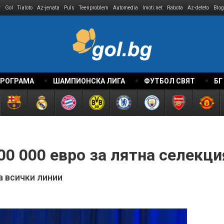
r
Gol
Tialoto
Az-jenata
Puls
Teenproblem
Automedia
Imoti.net
Rabota
Az-deteto
Blog
ПРОГРАМА
ШАМПИОНСКА ЛИГА
ФУТБОЛ СВЯТ
БГ
00 000 евро за лятна селекци
а всички линии