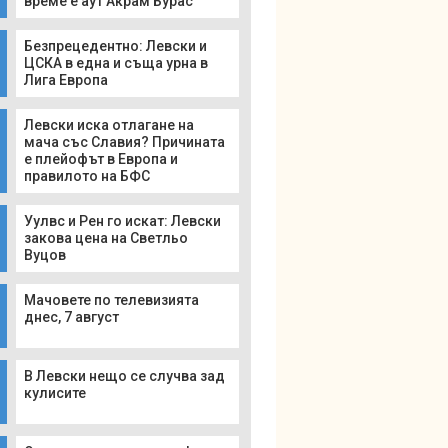
време е аут Акрам Бурас
Безпрецедентно: Левски и
ЦСКА в една и съща урна в
Лига Европа
Левски иска отлагане на
мача със Славия? Причината
е плейофът в Европа и
правилото на БФС
Уулвс и Рен го искат: Левски
закова цена на Светльо
Вуцов
Мачовете по телевизията
днес, 7 август
В Левски нещо се случва зад
кулисите