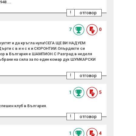
48....
!
отговор
7
0
ухтят и да кръгла нула!СЕГА ЩЕ ВИ НАДУЕМ
ти с в и н с к и СЮРОНТИИ.Опърдяхте си
тбор в България е ШАМПИОН.С Разград в неделя
събрани на сила за по един комар дух ШУМКАРСКИ
!
отговор
1
5
спешен клуб в България.
!
отговор
1
4