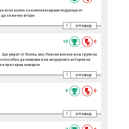
ва ясно колко са комплексирани подуенци от
да си вечно втори.
!
отговор
10
0
 Ще умрат от болка, ако Левски влезне във групи на
неспособен да направи във модернато история на
и и през крив макарон
!
отговор
9
0
!
отговор