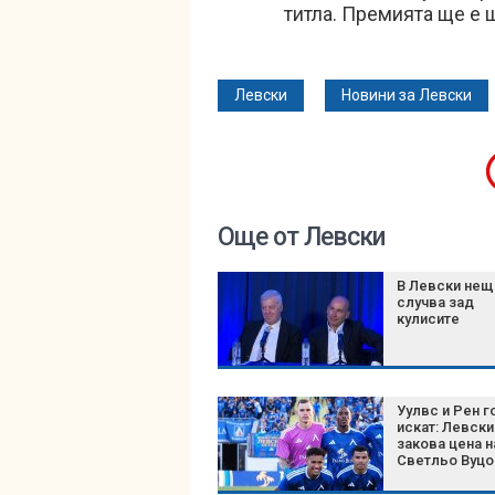
титла. Премията ще е щ
Левски
Новини за Левски
Още от Левски
В Левски нещ
случва зад
кулисите
Уулвс и Рен г
искат: Левски
закова цена н
Светльо Вуцо