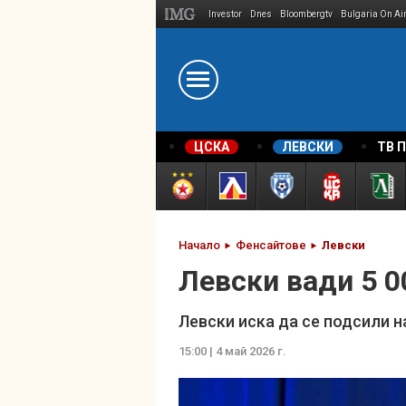
Investor
Dnes
Bloombergtv
Bulgaria On Ai
Megavselena.bg
ЦСКА
ЛЕВСКИ
ТВ 
Начало
Фенсайтове
Левски
Левски вади 5 0
Левски иска да се подсили н
15:00 | 4 май 2026 г.