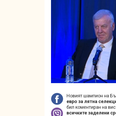
Новият шампион на Бъ
евро за лятна селекц
бил коментиран на вис
всичките заделени ср