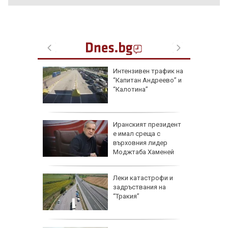
ват
Интензивен трафик на
“Капитан Андреево” и
ие за
“Калотина”
ВнР и
во
Иранският президент
 12
е имал среща с
 вижда
върховния лидер
я?
Моджтаба Хаменей
ерач без
Леки катастрофи и
овка на
задръствания на
“Тракия”