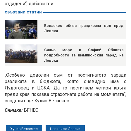
отдадени“, добави той.
свързани статии
Веласкес обяви грандиозна цел пред
Левски
Синьо море в София! Обявиха
подробности за шампионския парад на
Левски
„Особено доволен съм от постигнатото заради
разликата в бюджета, която очевидно има с
Лудогорец и ЦСКА. Да го постигнем четири кръга
преди края показва страхотната работа на момчетата“,
сподели още Хулио Веласкес.
Снимка:
БГНЕС
Хулио Веласкес
Новини за Левски