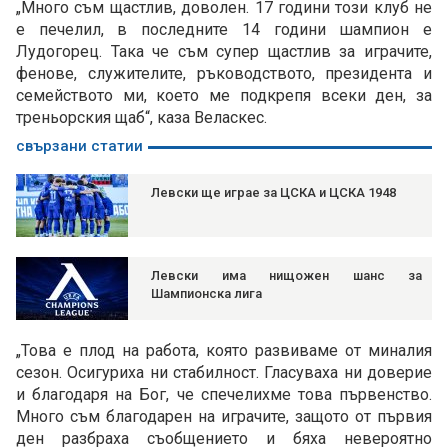
„Много съм щастлив, доволен. 17 години този клуб не
е печелил, в последните 14 години шампион е
Лудогорец. Така че съм супер щастлив за играчите,
фенове, служителите, ръководството, президента и
семейството ми, което ме подкрепя всеки ден, за
треньорския щаб“, каза Веласкес.
свързани статии
Левски ще играе за ЦСКА и ЦСКА 1948
Левски има нищожен шанс за
Шампионска лига
„Това е плод на работа, която развиваме от миналия
сезон. Осигуриха ни стабилност. Гласуваха ни доверие
и благодаря на Бог, че спечелихме това първенство.
Много съм благодарен на играчите, защото от първия
ден разбраха съобщението и бяха невероятно