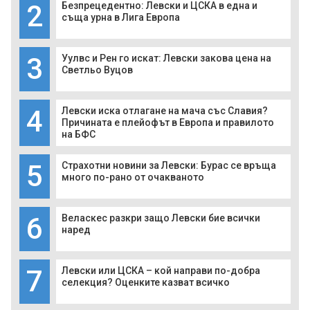
2
Безпрецедентно: Левски и ЦСКА в една и
съща урна в Лига Европа
3
Уулвс и Рен го искат: Левски закова цена на
Светльо Вуцов
4
Левски иска отлагане на мача със Славия?
Причината е плейофът в Европа и правилото
на БФС
5
Страхотни новини за Левски: Бурас се връща
много по-рано от очакваното
6
Веласкес разкри защо Левски бие всички
наред
7
Левски или ЦСКА – кой направи по-добра
селекция? Оценките казват всичко