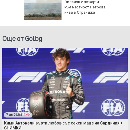
ата" в
Овладян е пожарът
такъл за
към местност Петрова
та и
нива в Странджа
а
Още от Gol.bg
7 авг 2026 |
4
Кими Антонели върти любов със секси маце на Сардиния +
СНИМКИ