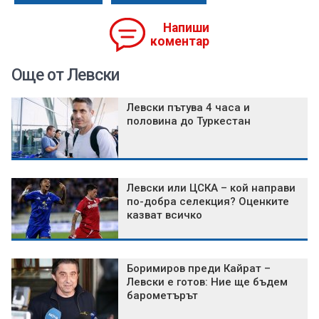
Напиши
коментар
Още от Левски
Левски пътува 4 часа и
половина до Туркестан
Левски или ЦСКА – кой направи
по-добра селекция? Оценките
казват всичко
Боримиров преди Кайрат –
Левски е готов: Ние ще бъдем
барометърът