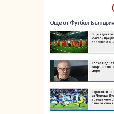
Още от Футбол Българи
Още един бяг
Макаби преди
реванша с Ц
Хорхе Падиля
завръща за 
море
Страхотни но
за Левски: Бу
връща много 
рано от очакв