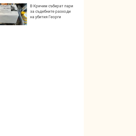
В Кричим събират пари
В Кит
за съдебните разходи
забра
на убития Георги
автом