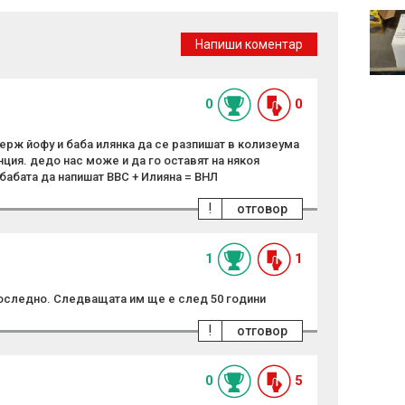
Нагасаки отбеляза 81
години от атомната
Напиши коментар
бомбардировка
0
0
ерж йофу и баба илянка да се разпишат в колизеума
ция. дедо нас може и да го оставят на някоя
бабата да напишат BBC + Илияна = ВНЛ
!
отговор
1
1
 последно. Следващата им ще е след 50 години
!
отговор
0
5