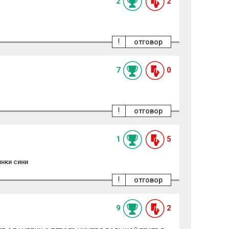
2
2
!
отговор
7
0
!
отговор
1
5
инки сини
!
отговор
9
2