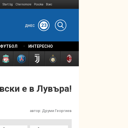
Start.bg
Chernomore
Posoka
Boec
23
ДНЕС
 ФУТБОЛ
ИНТЕРЕСНО
вски е в Лувъра!
автор:
Друми Георгиев