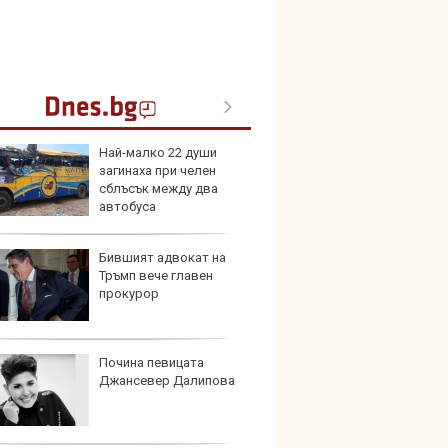
Най-малко 22 души
Петте
загинаха при челен
герма
сблъсък между два
автобуса
Бившият адвокат на
Нова 
Тръмп вече главен
Stella
прокурор
турбо
Почина певицата
Военн
Джансевер Далипова
вижда
човеш
тъмнот
се ползва