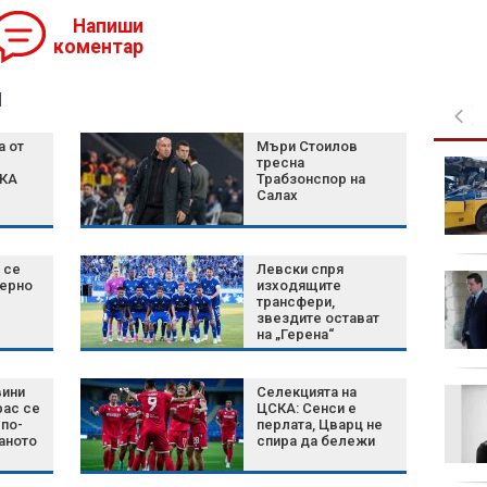
Напиши
коментар
я
а от
Мъри Стоилов
тресна
Борисов: България
СКА
Трабзонспор на
има огромен
Салах
потенциал за дрон
системи
 се
Левски спря
Иран постави нови
Черно
изходящите
условия за
трансфери,
звездите остават
отварянето на
на „Герена“
Ормузкия проток
вини
Селекцията на
Най-малко 22-ма
рас се
ЦСКА: Сенси е
загинали при
по-
перлата, Цварц не
катастрофа между
аното
спира да бележи
два автобуса в Нигер
(ВИДЕО)