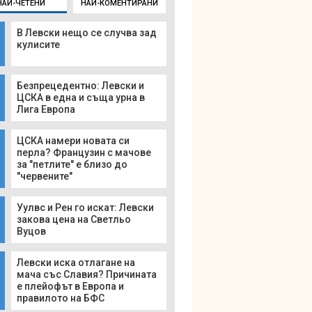
НАЙ-ЧЕТЕНИ
НАЙ-КОМЕНТИРАНИ
В Левски нещо се случва зад
кулисите
Безпрецедентно: Левски и
ЦСКА в една и съща урна в
Лига Европа
ЦСКА намери новата си
перла? Французин с мачове
за "петлите" е близо до
"червените"
Уулвс и Рен го искат: Левски
закова цена на Светльо
Вуцов
Левски иска отлагане на
мача със Славия? Причината
е плейофът в Европа и
правилото на БФС