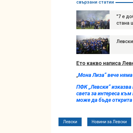
свързани статии
"7 е д
стана 
Левски
Ето какво написа Лев
„
Мона Лиза“ вече няма
ПФК „Левски“ изказва 
света за интереса към
може да бъде открита
Левски
Новини за Левски