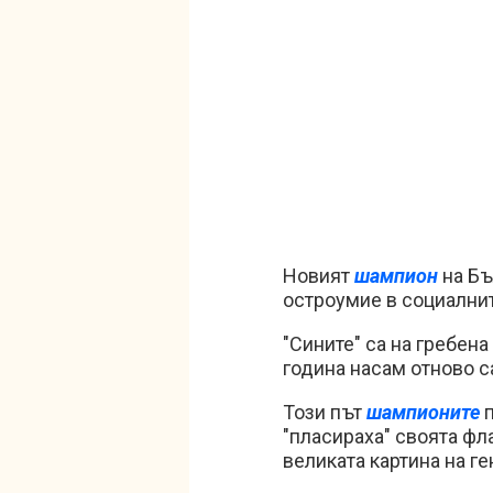
Новият
шампион
на Бъ
остроумие в социални
"Сините" са на гребена
година насам отново с
Този път
шампионите
п
"пласираха" своята фл
великата картина на г