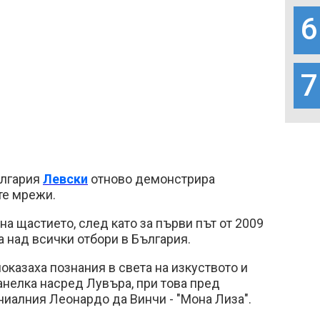
6
7
лгария
Левски
отново демонстрира
те мрежи.
 на щастието, след като за първи път от 2009
а над всички отбори в България.
оказаха познания в света на изкуството и
анелка насред Лувъра, при това пред
ениалния Леонардо да Винчи - "Мона Лиза".