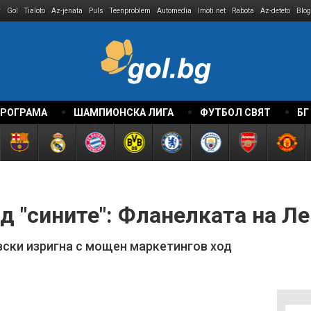
r
Gol
Tialoto
Az-jenata
Puls
Teenproblem
Automedia
Imoti.net
Rabota
Az-deteto
Blog
ПРОГРАМА
ШАМПИОНСКА ЛИГА
ФУТБОЛ СВЯТ
БГ
ад "сините": Фланелката на Ле
ски изригна с мощен маркетингов ход