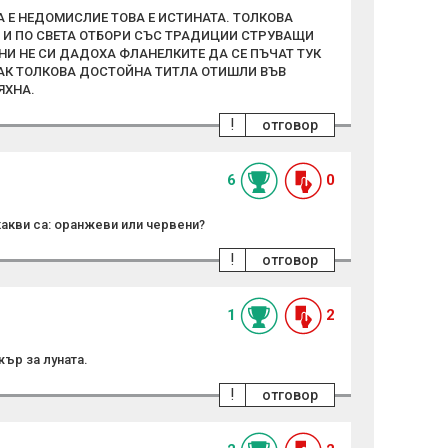
ВА Е НЕДОМИСЛИЕ ТОВА Е ИСТИНАТА. ТОЛКОВА
А И ПО СВЕТА ОТБОРИ СЪС ТРАДИЦИИ СТРУВАЩИ
И НЕ СИ ДАДОХА ФЛАНЕЛКИТЕ ДА СЕ ПЪЧАТ ТУК
ЧАК ТОЛКОВА ДОСТОЙНА ТИТЛА ОТИШЛИ ВЪВ
ЯХНА.
!
отговор
6
0
какви са: оранжеви или червени?
!
отговор
1
2
жър за луната.
!
отговор