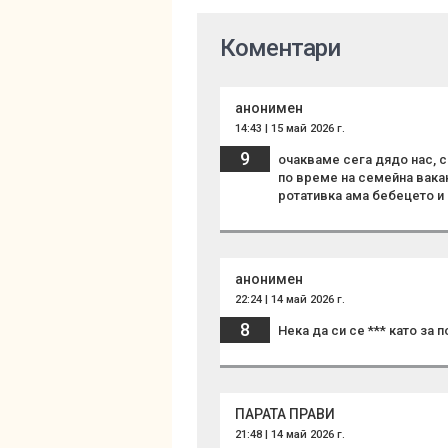
Коментари
анонимен
14:43 | 15 май 2026 г.
9
очакваме сега дядо нас, с
по време на семейна вакан
ротативка ама бебецето и 
анонимен
22:24 | 14 май 2026 г.
8
Нека да си се *** като за
ПАРАТА ПРАВИ
21:48 | 14 май 2026 г.