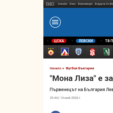
Investor
Dnes
Bloombergtv
Bulgaria On Ai
Megavselena.bg
ЦСКА
ЛЕВСКИ
ТВ 
Начало
Футбол България
"Мона Лиза" е з
Първенецът на България Лев
20:44 | 14 май 2026 г.