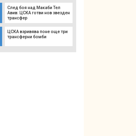
След боя над Макаби Тел
Авив: ЦСКА готви нов звезден
трансфер
ЦСКА взривява поне още три
трансферни бомби