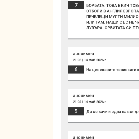
7
БОРБАТА. ТОВА Е КИЧ ТО
ОТБОРИ В АНГЛИЯ ЕВРОП
ПЕЧЕЛЕЩИ МУЛТИ МИЛИОН
ИЛИ ТАМ. НАЩИ СЪС НЕ 
ЛУВЪРА. ОРБИТАТА СИ Е Т
анонимен
21:06 | 14 май 2026 г.
6
На цесекарите тениските 
анонимен
21:04 | 14 май 2026 г.
5
Да се качи и една на вояд
анонимен