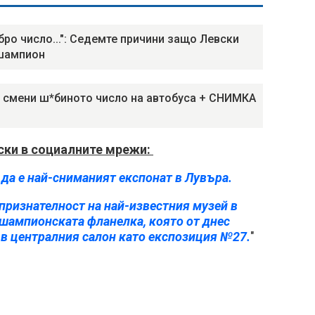
обро число...": Седемте причини защо Левски
шампион
 смени ш*биното число на автобуса + СНИМКА
ски в социалните мрежи:
 да е най-сниманият експонат в Лувъра.
признателност на най-известния музей в
 шампионската фланелка, която от днес
 в централния салон като експозиция №27.
"