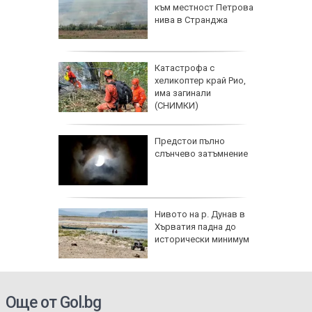
овка на
към местност Петрова
нива в Странджа
ата" в
Катастрофа с
такъл за
хеликоптер край Рио,
та и
има загинали
а
(СНИМКИ)
Радев
Предстои пълно
 тона
слънчево затъмнение
Нивото на р. Дунав в
к при
Хърватия падна до
енията за
исторически минимум
Още от Gol.bg