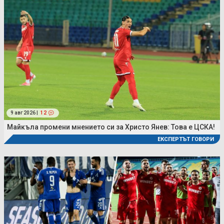
9 авг 2026 |
12
Майкъла промени мнението си за Христо Янев: Това е ЦСКА!
ЕКСПЕРТЪТ ГОВОРИ