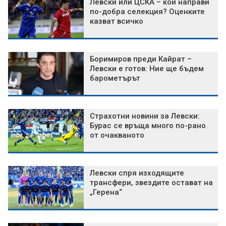
Левски или ЦСКА – кой направи
по-добра селекция? Оценките
казват всичко
Боримиров преди Кайрат –
Левски е готов: Ние ще бъдем
барометърът
Страхотни новини за Левски:
Бурас се връща много по-рано
от очакваното
Левски спря изходящите
трансфери, звездите остават на
„Герена“