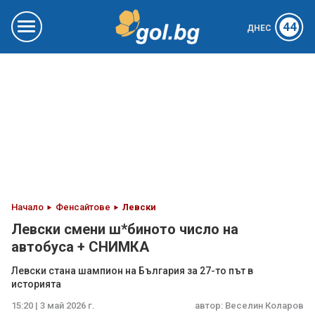
44
ДНЕС
Начало
Фенсайтове
Левски
Левски смени ш*биното число на
автобуса + СНИМКА
Левски стана шампион на България за 27-то път в
историята
15:20 | 3 май 2026 г.
автор:
Веселин Коларов