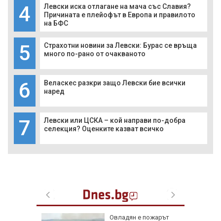
4
Левски иска отлагане на мача със Славия?
Причината е плейофът в Европа и правилото
на БФС
5
Страхотни новини за Левски: Бурас се връща
много по-рано от очакваното
6
Веласкес разкри защо Левски бие всички
наред
7
Левски или ЦСКА – кой направи по-добра
селекция? Оценките казват всичко
ерач без
Овладян е пожарът