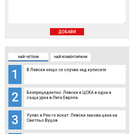
ДОБАВИ
НАЙ-ЧЕТЕНИ
НАЙ-КОМЕНТИРАНИ
1
В Левски нещо се случва зад кулисите
2
Безпрецедентно: Левски и ЦСКА в една и
съща урна в Лига Европа
3
Уулвс и Рен го искат: Левски закова цена на
Светльо Вуцов