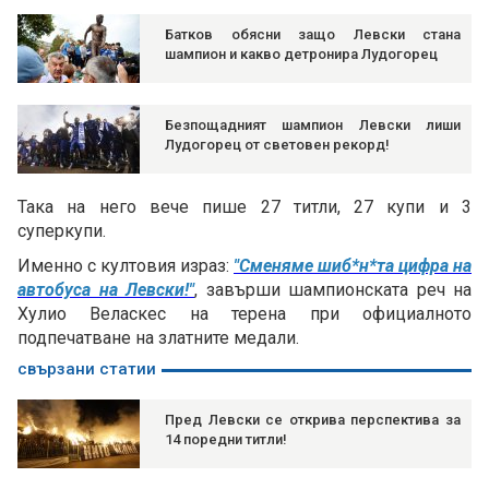
Батков обясни защо Левски стана
шампион и какво детронира Лудогорец
Безпощадният шампион Левски лиши
Лудогорец от световен рекорд!
Така на него вече пише 27 титли, 27 купи и 3
суперкупи.
Именно с култовия израз:
"Сменяме шиб*н*та цифра на
автобуса на Левски!"
, завърши шампионската реч на
Хулио Веласкес на терена при официалното
подпечатване на златните медали.
свързани статии
Пред Левски се открива перспектива за
14 поредни титли!