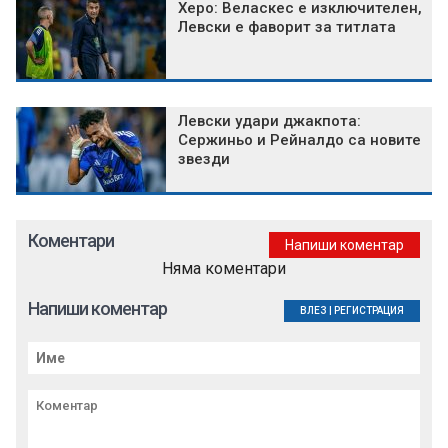
Херо: Веласкес е изключителен,
Левски е фаворит за титлата
Левски удари джакпота:
Сержиньо и Рейналдо са новите
звезди
Коментари
Напиши коментар
Няма коментари
Напиши коментар
ВЛЕЗ
|
РЕГИСТРАЦИЯ