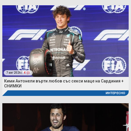
7 авг 2026 |
4
Кими Антонели върти любов със секси маце на Сардиния +
СНИМКИ
ИНТЕРЕСНО