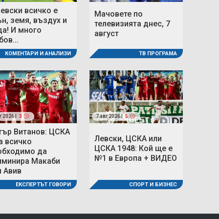
Левски всичко е
Мачовете по
ън, земя, въздух и
телевизията днес, 7
да! И много
август
ов...
ТВ ПРОГРАМА
КОМЕНТАРИ И АНАЛИЗИ
г 2026 |
3
7 авг 2026 |
5
тър Витанов: ЦСКА
Левски, ЦСКА или
а всичко
ЦСКА 1948: Кой ще е
обходимо да
№1 в Европа + ВИДЕО
иминира Макаби
л Авив
СПОРТ И БИЗНЕС
ЕКСПЕРТЪТ ГОВОРИ