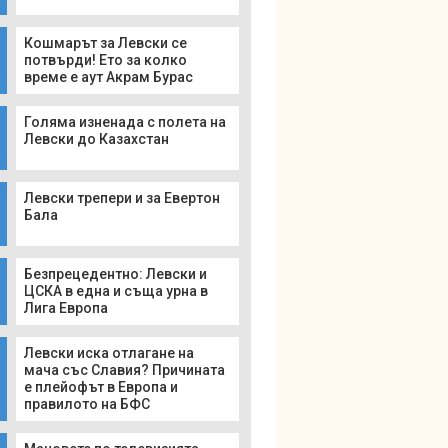
Кошмарът за Левски се
потвърди! Ето за колко
време е аут Акрам Бурас
Голяма изненада с полета на
Левски до Казахстан
Левски трепери и за Евертон
Бала
Безпрецедентно: Левски и
ЦСКА в една и съща урна в
Лига Европа
Левски иска отлагане на
мача със Славия? Причината
е плейофът в Европа и
правилото на БФС