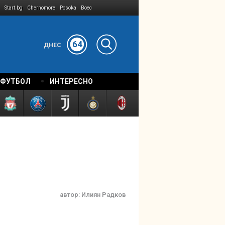
Start.bg
Chernomore
Posoka
Boec
64
ДНЕС
 ФУТБОЛ
ИНТЕРЕСНО
автор:
Илиян Радков