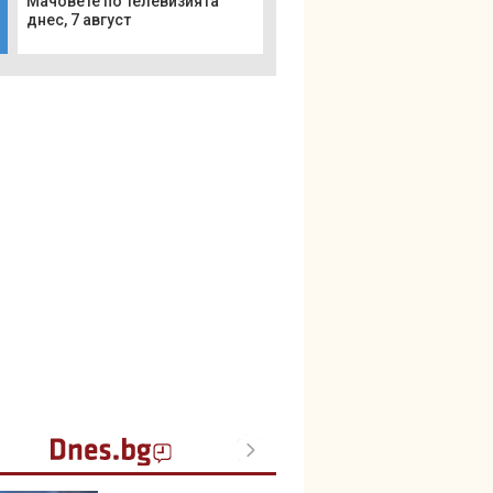
Мачовете по телевизията
днес, 7 август