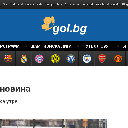
r
Gol
Tialoto
Az-jenata
Puls
Teenproblem
Automedia
Imoti.net
Rabota
Az-deteto
Blog
ПРОГРАМА
ШАМПИОНСКА ЛИГА
ФУТБОЛ СВЯТ
БГ
 новина
ка утре