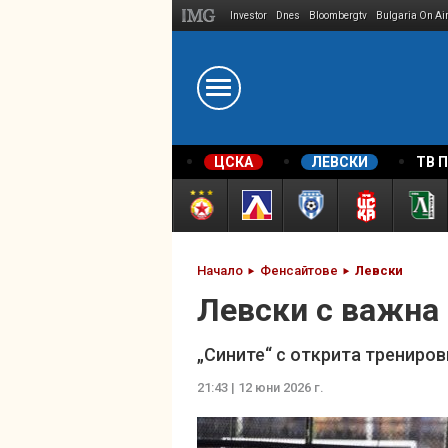
Investor
Dnes
Bloombergtv
Bulgaria On Ai
Megavselena.bg
ЦСКА
ЛЕВСКИ
ТВ 
Начало
Фенсайтове
Левски
Левски с важна
„Сините“ с открита трениров
21:43 | 12 юни 2026 г.