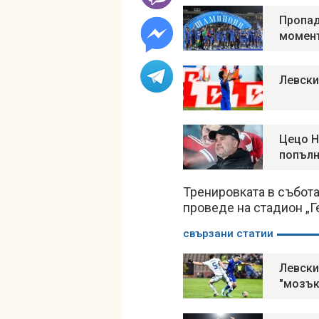
Пропад
момен
Левски
Цецо Н
попълн
Тренировката в събота,
проведе на стадион „Г
свързани статии
Левски
"мозък