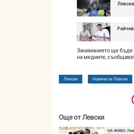
Левски
Райчев
Заниманието ще бъде 
на медиите, съобщават
Левски
Новини за Левски
Още от Левски
НА ЖИВО: Лев