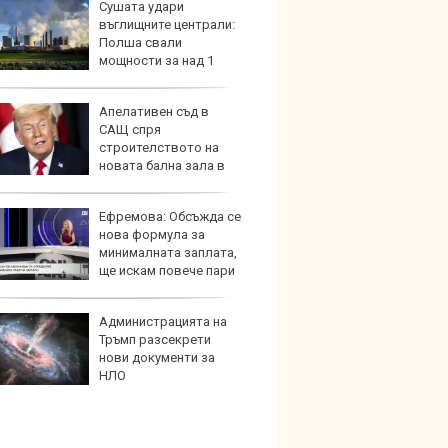
Сушата удари
Toyota
въглищните централи:
999 9
Полша свали
търси
мощности за над 1
н домакинства
Апелативен съд в
Защо 
САЩ спря
остав
строителството на
жегат
новата бална зала в
 дом
Ефремова: Обсъжда се
Автом
нова формула за
под з
минималната заплата,
на дв
ще искам повече пари
йките
Администрацията на
Карав
Тръмп разсекрети
най-г
нови документи за
недос
НЛО
елект