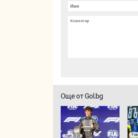
Още от Gol.bg
7 ав
7 авг 2026