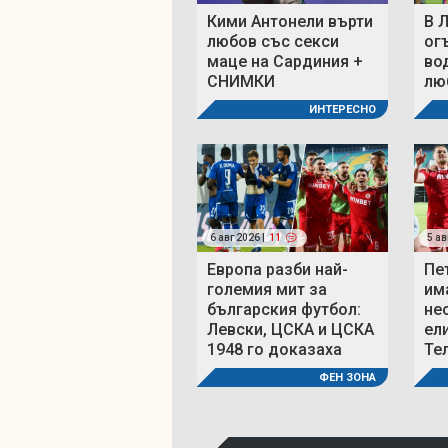
Кими Антонели върти
В 
любов със секси
ог
маце на Сардиния +
во
СНИМКИ
люб
ИНТЕРЕСНО
6 авг 2026 |
11
5 ав
Европа разби най-
Пе
големия мит за
им
българския футбол:
не
Левски, ЦСКА и ЦСКА
ел
1948 го доказаха
Те
ФЕН ЗОНА