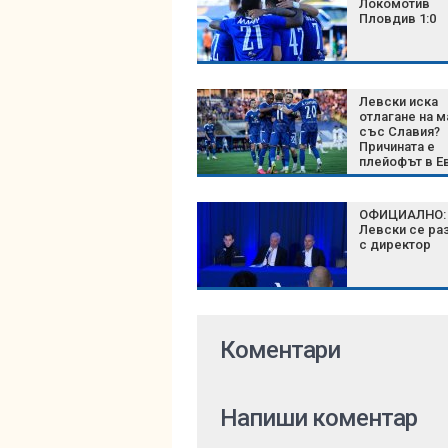
Локомотив
Пловдив 1:0
Левски иска
отлагане на м
със Славия?
Причината е
плейофът в Е
и правилото 
ОФИЦИАЛНО:
Левски се ра
с директор
Коментари
Напиши коментар