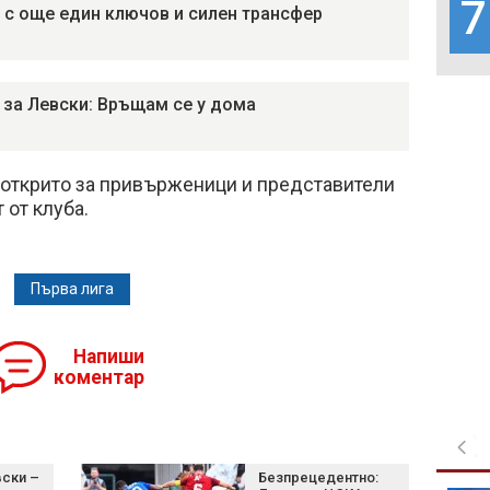
7
 с още един ключов и силен трансфер
 за Левски: Връщам се у дома
открито за привърженици и представители
 от клуба.
Първа лига
Напиши
коментар
ски –
Безпрецедентно: