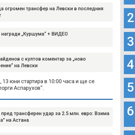
а огромен трансфер на Левски в последния
2
т
 награди „Куршума“ + ВИДЕО
3
айденов с култов коментар за „ново
4
ение“ на Левски
 13 юни стартира в 10:00 часа и ще се
5
еорги Аспарухов“.
6
 пред трансферен удар за 2.5 млн. евро: Взима
а" на Астана