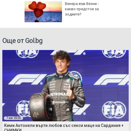
на
Венера във Везни -
нал в
какво предстои за
зодиите?
Още от Gol.bg
7 авг 2026
Кими Антонели върти любов със секси маце на Сардиния +
СНИМКИ