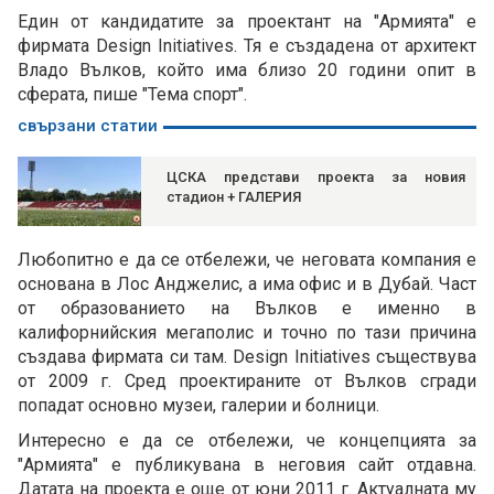
Един от кандидатите за проектант на "Армията" е
фирмата Design Initiatives. Тя е създадена от архитект
Владо Вълков, който има близо 20 години опит в
сферата, пише "Тема спорт".
свързани статии
ЦСКА представи проекта за новия
стадион + ГАЛЕРИЯ
Любопитно е да се отбележи, че неговата компания е
основана в Лос Анджелис, а има офис и в Дубай. Част
от образованието на Вълков е именно в
калифорнийския мегаполис и точно по тази причина
създава фирмата си там. Design Initiatives съществува
от 2009 г. Сред проектираните от Вълков сгради
попадат основно музеи, галерии и болници.
Интересно е да се отбележи, че концепцията за
"Армията" е публикувана в неговия сайт отдавна.
Датата на проекта е още от юни 2011 г. Актуалната му