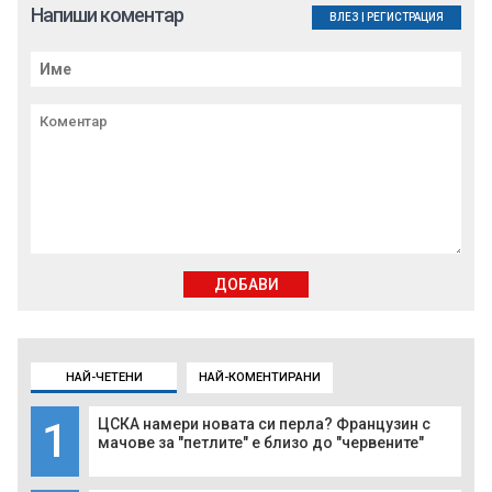
Напиши коментар
ВЛЕЗ
|
РЕГИСТРАЦИЯ
ДОБАВИ
НАЙ-ЧЕТЕНИ
НАЙ-КОМЕНТИРАНИ
1
ЦСКА намери новата си перла? Французин с
мачове за "петлите" е близо до "червените"