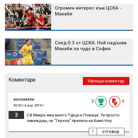
Огромен интерес към ЦСКА -
Макаби
След 0:3 от ЦСКА: Ной надъхва
Макаби за чудо в София
Коментари
Напиши коментар
анонимен
3
1
20:02 | 6 апр 2019 г.
3
2 В Микре има много Турци и Помаци. Ти просто
завиждаш, че "Герена" прилича на Камп Ноу.
!
отговор