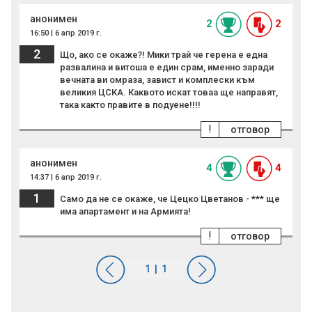
анонимен
2
2
16:50 | 6 апр 2019 г.
2
Що, ако се окаже?! Мики трай че герена е една
развалина и витоша е един срам, именно заради
вечната ви омраза, завист и комплески към
великия ЦСКА. Каквото искат товаа ще направят,
така както правите в подуене!!!!
!
отговор
анонимен
4
4
14:37 | 6 апр 2019 г.
1
Само да не се окаже, че Цецко Цветанов - *** ще
има апартамент и на Армията!
!
отговор