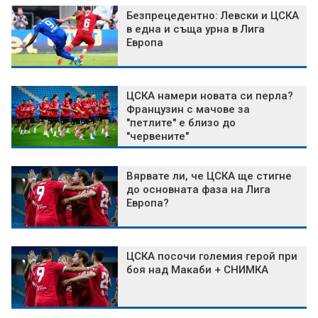
Безпрецедентно: Левски и ЦСКА
в една и съща урна в Лига
Европа
ЦСКА намери новата си перла?
Французин с мачове за
"петлите" е близо до
"червените"
Вярвате ли, че ЦСКА ще стигне
до основната фаза на Лига
Европа?
ЦСКА посочи големия герой при
боя над Макаби + СНИМКА