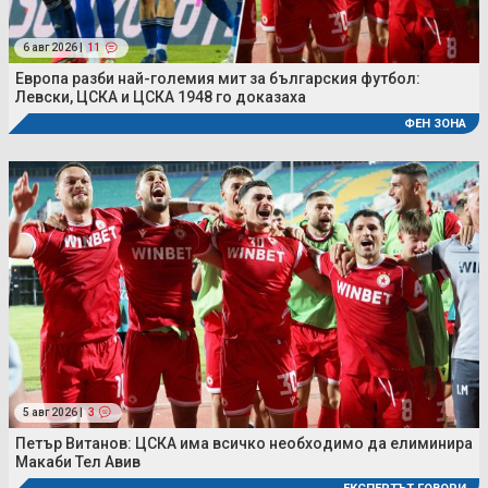
6 авг 2026 |
11
Европа разби най-големия мит за българския футбол:
Левски, ЦСКА и ЦСКА 1948 го доказаха
ФЕН ЗОНА
5 авг 2026 |
3
Петър Витанов: ЦСКА има всичко необходимо да елиминира
Макаби Тел Авив