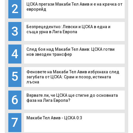
2
ЦСКА прегази Макаби Тел Авив и е на крачка от
еврорейд
3
Безпрецедентно: Левски и ЦСКА в една и
съща урна в Лига Европа
4
След боя над Макаби Тел Авив: ЦСКА готви
нов звезден трансфер
5
Феновете на Макаби Тел Авив избухнаха след
загубата от ЦСКА: Срам и позор, истината
лъсна
6
Вярвате ли, че ЦСКА ще стигне до основната
фаза на Лига Европа?
7
Макаби Тел Авив - ЦСКА 0:3