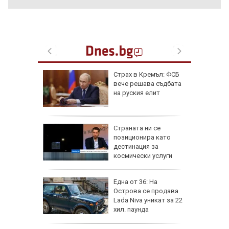
ник на 8
Страх в Кремъл: ФСБ
 носи
вече решава съдбата
Мирон и
на руския елит
 да
от за 3
Страната ни се
е на
позиционира като
вижение
дестинация за
 август
космически услуги
а най-
Една от 36: На
ник на
Острова се продава
Lada Niva уникат за 22
хил. паунда