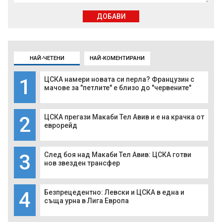
ДОБАВИ
НАЙ-ЧЕТЕНИ
НАЙ-КОМЕНТИРАНИ
1
ЦСКА намери новата си перла? Французин с
мачове за "петлите" е близо до "червените"
2
ЦСКА прегази Макаби Тел Авив и е на крачка от
еврорейд
3
След боя над Макаби Тел Авив: ЦСКА готви
нов звезден трансфер
4
Безпрецедентно: Левски и ЦСКА в една и
съща урна в Лига Европа