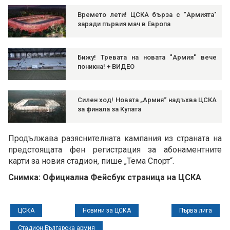
Времето лети! ЦСКА бърза с "Армията"
заради първия мач в Европа
Бижу! Тревата на новата "Армия" вече
поникна! + ВИДЕО
Силен ход! Новата „Армия“ надъхва ЦСКА
за финала за Купата
Продължава разяснителната кампания из страната на
предстоящата фен регистрация за абонаментните
карти за новия стадион, пише „Тема Спорт“.
Снимка: Официална Фейсбук страница на ЦСКА
ЦСКА
Новини за ЦСКА
Първа лига
Стадион Българска армия