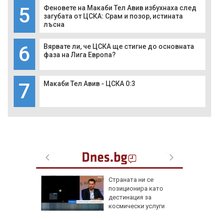
5
Феновете на Макаби Тел Авив избухнаха след
загубата от ЦСКА: Срам и позор, истината
лъсна
6
Вярвате ли, че ЦСКА ще стигне до основната
фаза на Лига Европа?
7
Макаби Тел Авив - ЦСКА 0:3
а най-
Страната ни се
ник на
позиционира като
дестинация за
космически услуги