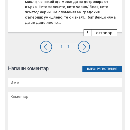
мисля, че някой ще може да ни детронира от
върха. Нито зелените, нито черно/ бели, нито
жълто/ черни. Не споменавам градския
съперник умишлено, те си знаят...бат Венци няма
да се даде лесно...
!
отговор
Напиши коментар
ВЛЕЗ
|
РЕГИСТРАЦИЯ