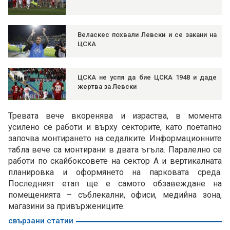
Веласкес похвали Левски и се закани на
ЦСКА
ЦСКА не успя да бие ЦСКА 1948 и даде
жертва за Левски
Тревата вече вкоренява и израства, в момента
усилено се работи и върху секторите, като поетапно
започва монтирането на седалките. Информационните
табла вече са монтирани в двата ъгъла. Паралелно се
работи по скайбоксовете на сектор А и вертикалната
планировка и оформянето на парковата среда.
Последният етап ще е самото обзавеждане на
помещенията – съблекални, офиси, медийна зона,
магазини за привържениците.
свързани статии