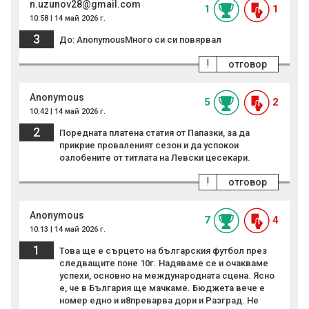
n.uzunov28@gmail.com
1
1
10:58 | 14 май 2026 г.
3
До: AnonymousМного си си повярвал
!
отговор
Anonymous
5
2
10:42 | 14 май 2026 г.
2
Поредната платена статия от Папазки, за да
прикрие проваленият сезон и да успокои
озлобените от титлата на Левски цесекари.
!
отговор
Anonymous
7
4
10:13 | 14 май 2026 г.
1
Това ще е сърцето на българския футбол през
следващите поне 10г. Надяваме се и очакваме
успехи, основно на международната сцена. Ясно
е, че в България ще мачкаме. Бюджета вече е
номер едно и и8преварва дори и Разград. Не