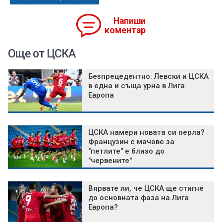
Напиши
коментар
Още от ЦСКА
Безпрецедентно: Левски и ЦСКА
в една и съща урна в Лига
Европа
ЦСКА намери новата си перла?
Французин с мачове за
"петлите" е близо до
"червените"
Вярвате ли, че ЦСКА ще стигне
до основната фаза на Лига
Европа?