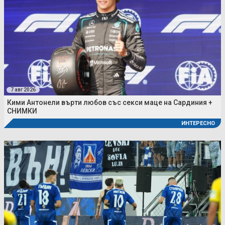
7 авг 2026
Кими Антонели върти любов със секси маце на Сардиния +
СНИМКИ
ИНТЕРЕСНО