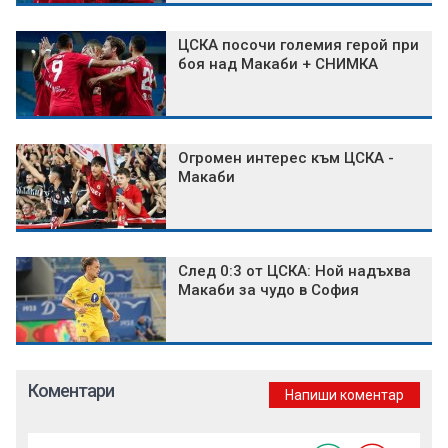
ЦСКА посочи големия герой при
боя над Макаби + СНИМКА
Огромен интерес към ЦСКА -
Макаби
След 0:3 от ЦСКА: Ной надъхва
Макаби за чудо в София
Коментари
Напиши коментар