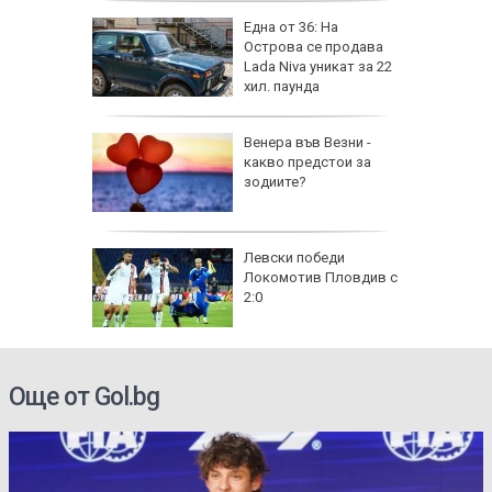
на
Една от 36: На
нал в
Острова се продава
Lada Niva уникат за 22
хил. паунда
рола по
Венера във Везни -
какво предстои за
а арести
зодиите?
Левски победи
Локомотив Пловдив с
2:0
Още от Gol.bg