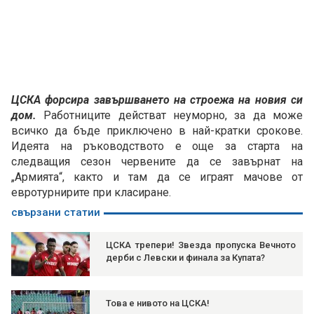
ЦСКА форсира завършването на строежа на новия си
дом.
Работниците действат неуморно, за да може
всичко да бъде приключено в най-кратки срокове.
Идеята на ръководството е още за старта на
следващия сезон червените да се завърнат на
„Армията“, както и там да се играят мачове от
евротурнирите при класиране.
свързани статии
ЦСКА трепери! Звезда пропуска Вечното
дерби с Левски и финала за Купата?
Това е нивото на ЦСКА!