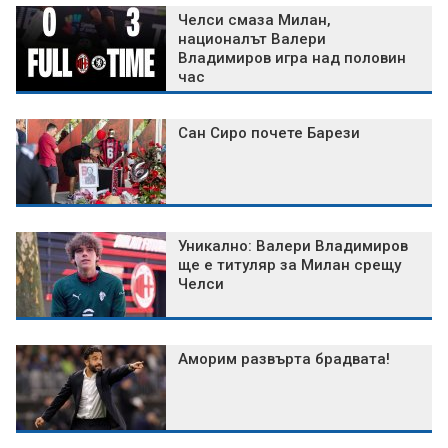
Челси смаза Милан,
националът Валери
Владимиров игра над половин
час
Сан Сиро почете Барези
Уникално: Валери Владимиров
ще е титуляр за Милан срещу
Челси
Аморим развърта брадвата!