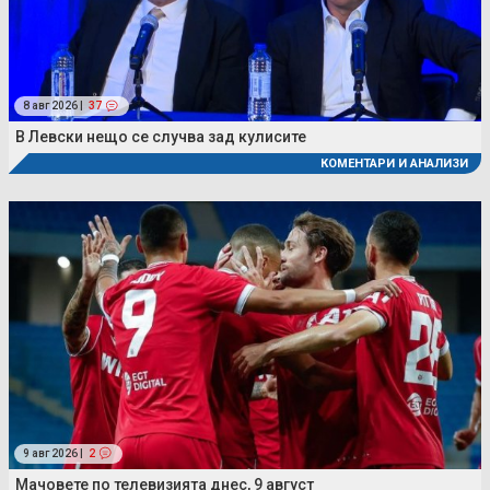
8 авг 2026 |
37
В Левски нещо се случва зад кулисите
КОМЕНТАРИ И АНАЛИЗИ
9 авг 2026 |
2
Мачовете по телевизията днес, 9 август