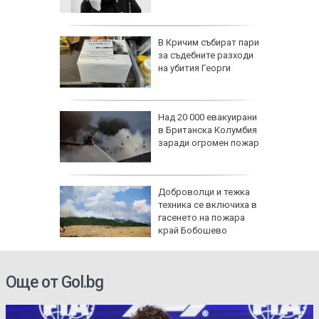
в Нигер
ляза 81
В Кричим събират пари
омната
за съдебните разходи
ка
на убития Георги
ай-
Над 20 000 евакуирани
в Британска Колумбия
о
заради огромен пожар
ърси
се полз
она край
Доброволци и тежка
дентът
техника се включиха в
а
гасенето на пожара
край Бобошево
Още от Gol.bg