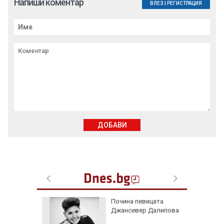
Напиши коментар
ВЛЕЗ
|
РЕГИСТРАЦИЯ
ДОБАВИ
-ма
Почина певицата
Джансевер Далипова
между