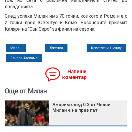
гол, но сега с различни изпълнители стигна до
попаденията.
След успеха Милан има 70 точки, колкото и Рома и е с
2 точки пред Ювентус и Комо. Росонерите приемат
Каляри на "Сан Сиро" за финал на сезона.
Милан
Дженоа
Кристофър Нкунку
Закари Атекаме
Напиши
коментар
Още от Милан
Аморим след 0:3 от Челси:
Милан е на прав път