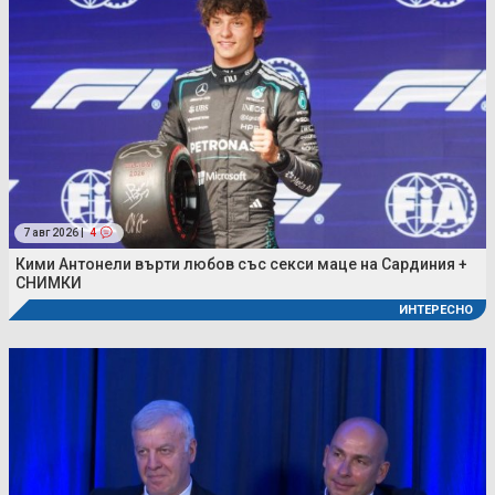
7 авг 2026 |
4
Кими Антонели върти любов със секси маце на Сардиния +
СНИМКИ
ИНТЕРЕСНО