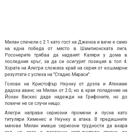
Милан спечели с 2:1 като гост на Дженоа и вече е само
на една победа от място в Шампионската лига.
Росонерите трябва да надвият Каляри у дома в
последния кръг, за да си осигурят позиция в топ 4.
Хората на Алегри сложиха край на серия от кошмарни
резултати с успеха на "Стадио Мараси".
Голове на Кристофър Нкунку от дузпа и Атекаме
дадоха аванс на Милан от 2:0, но в края попадение на
Йохан Васкес даде надежди на Грифоните, но до
повече не се случи нищо.
Алегри направи сериозни промени и пусна като
титуляри Хименес и Нкунку в атака. В предишните
мачове Милан имаше сериозни трудности да вкара