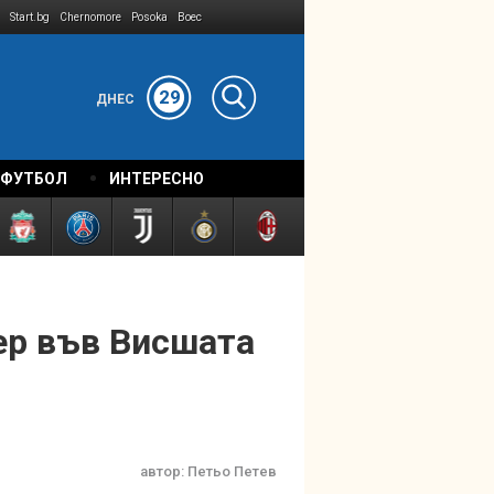
Start.bg
Chernomore
Posoka
Boec
29
ДНЕС
 ФУТБОЛ
ИНТЕРЕСНО
ер във Висшата
автор:
Петьо Петев