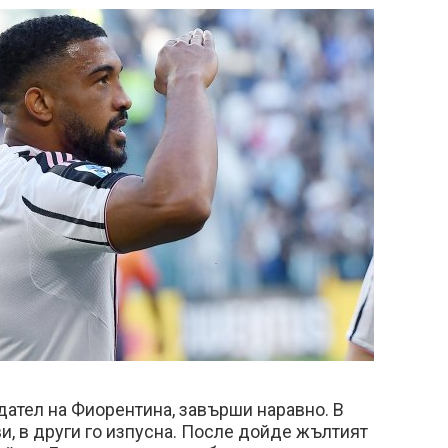
дател на Фиорентина, завърши наравно. В
и, в други го изпусна. После дойде жълтият