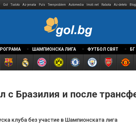
r
Gol
Tialoto
Az-jenata
Puls
Teenproblem
Automedia
Imoti.net
Rabota
Az-deteto
Blog
ПРОГРАМА
ШАМПИОНСКА ЛИГА
ФУТБОЛ СВЯТ
БГ
л с Бразилия и после трансф
ска клуба без участие в Шампионската лига