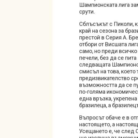
Шампионската лига зам
срути.
Сблъсъкът с Пиколи, 
край на сезона за бра
престой в Серия А. Бр
отбори от Висшата лиг
само, но преди всичко
печели, без да се пита
следващата Шампионск
смисъл на това, което 
предизвикателство сре
възможността да се п
по-голяма икономическ
една връзка, укрепена
бразилеца, а бразилецъ
Въпросът обаче е в от
настоящето, а настоящ
Усещането е, че след
ще изслуша възможнит