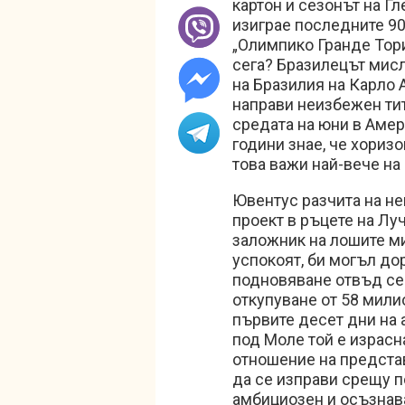
картон и сезонът на Г
изиграе последните 90
„Олимпико Гранде Торин
сега? Бразилецът мисл
на Бразилия на Карло 
направи неизбежен тит
средата на юни в Амер
години знае, че хоризо
това важи най-вече на
Ювентус разчита на не
проект в ръцете на Лу
заложник на лошите ми
успокоят, би могъл до
подновяване отвъд сег
откупуване от 58 мили
първите десет дни на 
под Моле той е израсна
отношение на представ
да се изправи срещу п
амбициозен и осъзнав