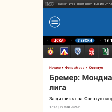
Investor
Dnes
Bloombergtv
Bulgaria On Ai
Megavselena.bg
ЦСКА
ЛЕВСКИ
ТВ 
Начало
Фенсайтове
Ювентус
Бремер: Мондиа
лига
Защитникът на Ювентус напу
17:47 | 19 май 2026 г.