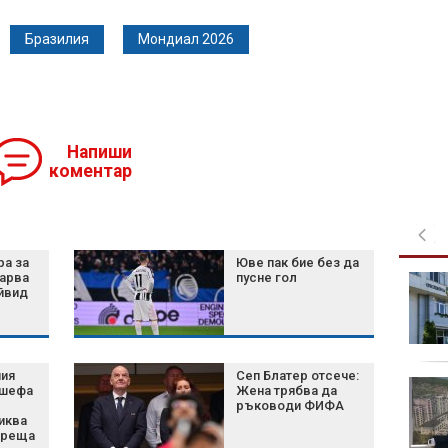
Бразилия
Мондиал 2026
Напиши
коментар
ра за
Юве пак бие без да
карва
пусне гол
БАБХ откри огнище на
йвид
африканска чума по
свинете край Варна
ния
Сеп Блатер отсече:
Мико представи "Тебе
 шефа
Жена трябва да
викам": Не си
ръководи ФИФА
иква
поставям граници в
среща
музиката