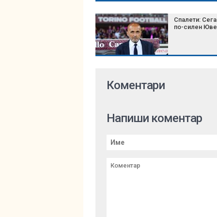
на върха на
футбола
Спалети: Сег
по-силен Юве
Коментари
Напиши коментар