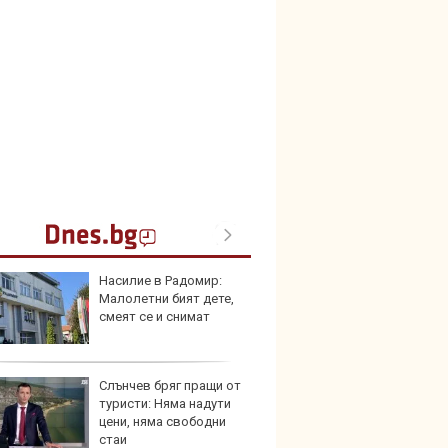
Насилие в Радомир:
Bugatt
Малолетни бият дете,
Bolid
смеят се и снимат
колек
Слънчев бряг пращи от
Тръмп
туристи: Няма надути
елект
цени, няма свободни
„болн
стаи