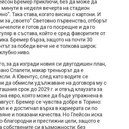
лейсон Бремер приключи, без да може да
 минути в неделя вечерта на стадион
о“. Така става, когато висиш с картони. И
и за „своето“ Световно първенство, отборът
Анчелоти е готов да го посрещне и да го
уляр в състава, който е сред фаворитите от
ика. Бремер бърза, защото на почти 30
нтът за победи вече не е толкова широк:
 клубно ниво.
го, за да изгради новия си двугодишен план,
чано Спалети, макар треньорът да е
сли. А Ювентус, след като водите се
ри да обмисли удължаване на договора му с
ашния срок до 2029 г. и отвъд клаузата за
она евро, която може да бъде упражнена в
август. Бремер се чувства добре в Торино:
л и е достигнал върха в кариерата си по
яне и показани качества. Но Глейсон иска
о-благородни и престижни цели, защото е
а собствените си възможности: без