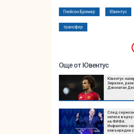
Глейсон Бремер
Ювентус
трансфер
Още от Ювентус
Ювентус напи
Зиркзее, раз
Джонатан Де
След сериоз
натиск върху
на ФИФА:
Инфантино св
извънредна 