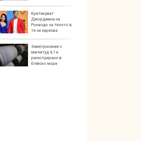
Критикуват
Франц
Джорджина на
антир
Роналдо за тялото ѝ,
глоби
тя си харесва
ките
Земетресение с
Най-д
магнитуд 4,1 е
света
регистрирано в
новите
Егейско море
GranCa