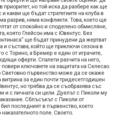
в приоритет, но той иска да разбере как ще
 и какви ще бъдат стратегиите на клуба в
ма разрив, няма конфликти. Това, което ще
ултат от спокойно и споделено обмисляне,
а, която Глейсон има с Ювентус. Без
онтинаса“ ще бъдат принудени да жертват
 и състава, който ще приключи сезона в
 с Торино, а Бремер е един от играчите,
одящи оферти. Спалети разчита на него,
у повери ключовете на защитата на Селесао.
 Световно първенство може да се окаже
 витрина за един почти тридесетгодишен
вентус, но трябва да се съобразява със
и и с личната си цели. Дуелът с Пиколи му
наказание. Сблъсъкът с Пиколи от
бил последният в първенство, което
 наказателното поле. Своето.