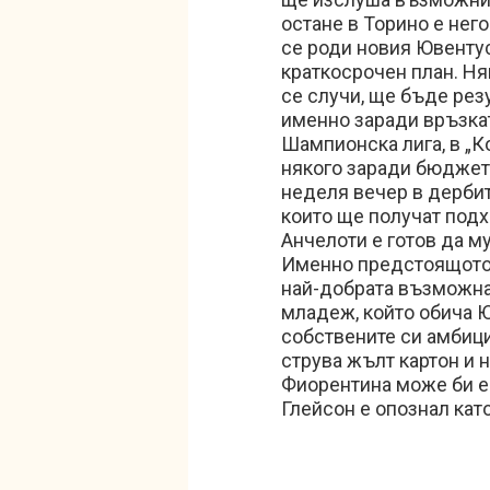
остане в Торино е него
се роди новия Ювентус
краткосрочен план. Ня
се случи, ще бъде рез
именно заради връзкат
Шампионска лига, в „К
някого заради бюджета
неделя вечер в дербито
които ще получат подх
Анчелоти е готов да м
Именно предстоящото
най-добрата възможна
младеж, който обича Ю
собствените си амбици
струва жълт картон и 
Фиорентина може би е 
Глейсон е опознал като