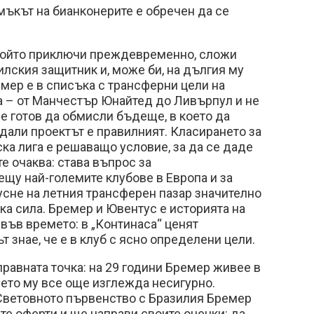
ъкът на бианконерите е обречен да се
който приключи преждевременно, сложи
зилския защитник и, може би, на дългия му
емер е в списъка с трансферни цели на
а – от Манчестър Юнайтед до Ливърпул и не
 е готов да обмисли бъдеще, в което да
 дали проектът е правилният. Класирането за
а лига е решаващо условие, за да се даде
те очаква: става въпрос за
щу най-големите клубове в Европа и за
усне на летния трансферен пазар значително
а сила. Бремер и Ювентус е историята на
 във времето: в „Континаса“ ценят
т знае, че е в клуб с ясно определени цели.
правната точка: на 29 години Бремер живее в
ето му все още изглежда несигурно.
 Световното първенство с Бразилия Бремер
е оферти и ще направи своите оценки: да