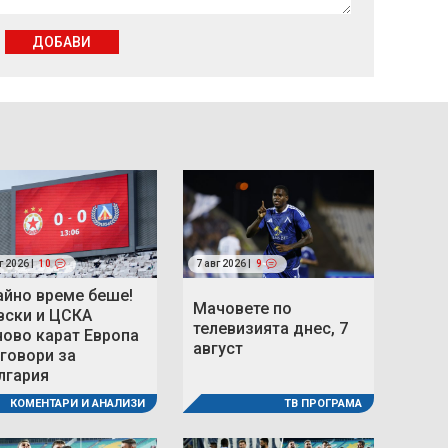
ДОБАВИ
г 2026 |
10
7 авг 2026 |
9
айно време беше!
Мачовете по
вски и ЦСКА
телевизията днес, 7
ново карат Европа
август
 говори за
лгария
ТВ ПРОГРАМА
КОМЕНТАРИ И АНАЛИЗИ