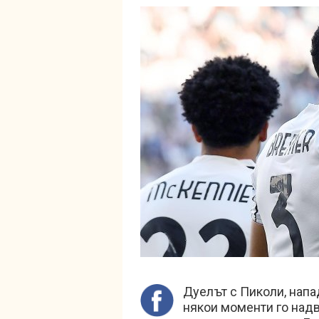
Дуелът с Пиколи, напа
някои моменти го надв