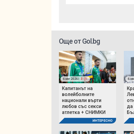
Още от Gol.bg
6 авг 2026 |
3
6 ав
Капитанът на
Кр
волейболните
Ле
национали върти
от
любов със секси
да
атлетка + СНИМКИ
Бъ
ИНТЕРЕСНО